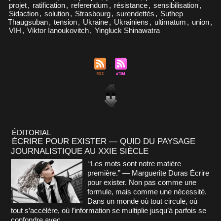
projet
,
ratification
,
referendum
,
résistance
,
sensibilisation
,
Sidaction
,
solution
,
Strasbourg
,
surendettés
,
Suthep
Thaugsuban
,
tension
,
Ukraine
,
Ukrainiens
,
ultimatum
,
union
,
VIH
,
Viktor Ianoukovitch
,
Yingluck Shinawatra
ÉDITORIAL
ÉCRIRE POUR EXISTER — QUID DU PAYSAGE
JOURNALISTIQUE AU XXIE SIÈCLE
“Les mots sont notre matière
première.” — Marguerite Duras Écrire
pour exister. Non pas comme une
formule, mais comme une nécessité.
Dans un monde où tout circule, où
tout s’accélère, où l’information se multiplie jusqu’à parfois se
confondre avec...