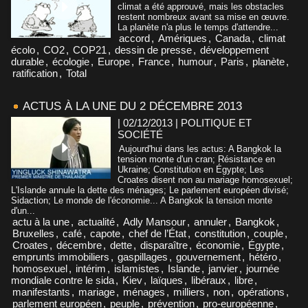
climat a été approuvé, mais les obstacles
restent nombreux avant sa mise en œuvre.
La planète n'a plus le temps d'attendre...
accord
,
Amériques
,
Canada
,
climat
écolo
,
CO2
,
COP21
,
dessin de presse
,
développement
durable
,
écologie
,
Europe
,
France
,
humour
,
Paris
,
planète
,
ratification
,
Total
ACTUS À LA UNE DU 2 DÉCEMBRE 2013
| 02/12/2013
|
POLITIQUE ET
SOCIÉTÉ
Aujourd'hui dans les actus: A Bangkok la
tension monte d'un cran; Résistance en
Ukraine; Constitution en Égypte; Les
Croates disent non au mariage homosexuel;
L'Islande annule la dette des ménages; Le parlement européen divisé;
Sidaction; Le monde de l'économie... A Bangkok la tension monte
d'un...
actu à la une
,
actualité
,
Adly Mansour
,
annuler
,
Bangkok
,
Bruxelles
,
café
,
capote
,
chef de l’État
,
constitution
,
couple
,
Croates
,
décembre
,
dette
,
disparaître
,
économie
,
Égypte
,
emprunts immobiliers
,
gaspillages
,
gouvernement
,
hétéro
,
homosexuel
,
intérim
,
islamistes
,
Islande
,
janvier
,
journée
mondiale contre le sida
,
Kiev
,
laïques
,
libéraux
,
libre
,
manifestants
,
mariage
,
ménages
,
milliers
,
non
,
opérations
,
parlement européen
,
peuple
,
prévention
,
pro-européenne
,