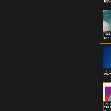
REV
NAÂ
REG
LITI
WAN
DE 
SPE
À LA