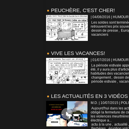
PEUCHÈRE, C'EST CHER!
| 04/08/2016
|
HUMOUR
Les soldes sont terminée
retrouvent les prix souv
dessin de presse
,
Euro
vacanciers
VIVE LES VACANCES!
| 01/07/2016
|
HUMOUR
La période estivale app
été, il y aura plus d'art
habitudes des vacancier
changement
,
dessin de
période estivale
,
vacan
LES ACTUALITÉS EN 3 VIDÉOS 
M.D. | 10/07/2015
|
POLI
Aujourd'hui dans les act
obligé la fermeture de ci
les violences meurtrière
électrique a...
actu à la une
,
actualité
Berbères
,
éruption vol