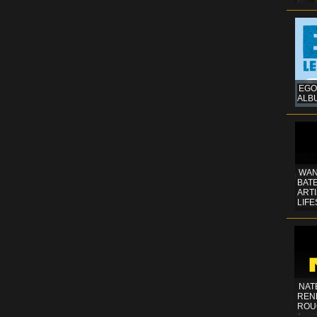
EGO
ALB
WAN
BATE
ART
LIFE
NAT
REN
ROU