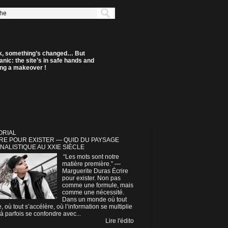
k, something’s changed… But
anic: the site’s in safe hands and
ting a makeover !
ORIAL
RE POUR EXISTER — QUID DU PAYSAGE
NALISTIQUE AU XXIE SIÈCLE
“Les mots sont notre
matière première.” —
Marguerite Duras Écrire
pour exister. Non pas
comme une formule, mais
comme une nécessité.
Dans un monde où tout
e, où tout s’accélère, où l’information se multiplie
à parfois se confondre avec...
Lire l'édito