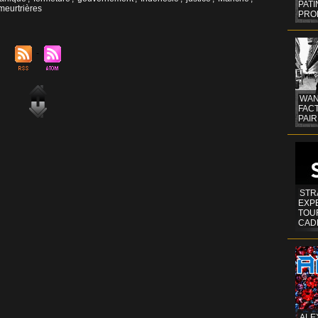
PAT
meurtrières
PRO
WAN
FAC
PAIR
STR
EXP
TOUR
CAD
ALE