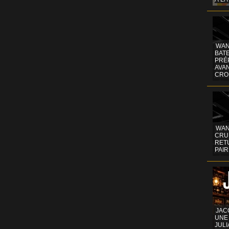
WAN
BATE
PRÉ
AVA
CRO
WAN
CRUI
RETU
PAIR
JAC
UNE
JULI