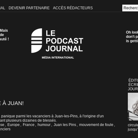
NAL
DEVENIR PARTENAIRE
ACCÈS RÉDACTEURS
 Mais
Oh loo
 de
don’t p
auté !
is get
ÉDIT
ÉCRI
JOUR
 À JUAN!
panique parmi les vacanciers à Juan-les-Pins, à l'origine d'un
ant plusieurs dizaines de blessés.
sse
,
Europe
,
France
,
humour
,
Juan les Pins
,
mouvement de foule
,
circul
nciers
jusqu’