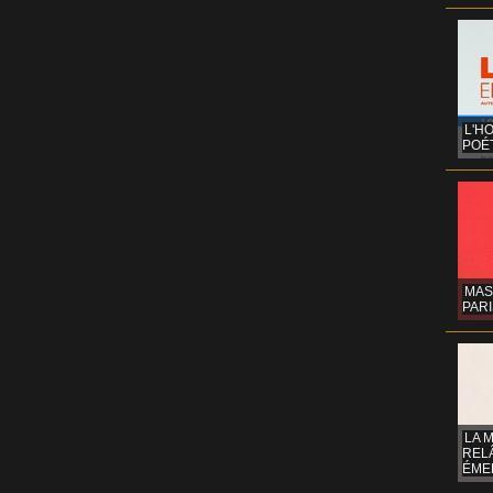
L'H
POÉT
MAS
PARI
LA 
REL
ÉMER