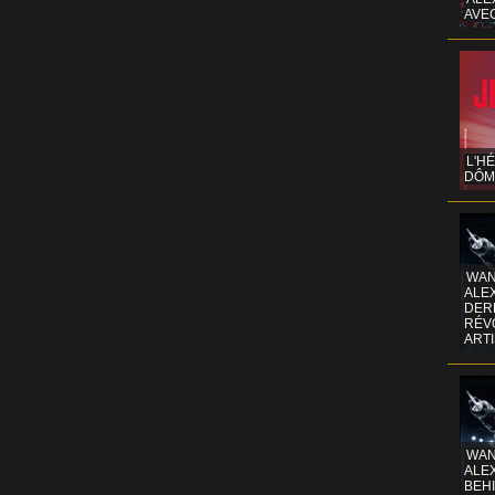
AVE
L'H
DÔM
WAN
ALE
DERR
RÉV
ART
WAN
ALE
BEHI