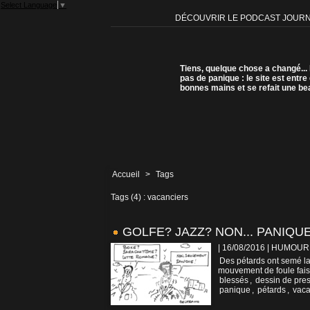
Select Language
▼
DÉCOUVRIR LE PODCAST JOUR
Tiens, quelque chose a changé...
pas de panique : le site est entre
bonnes mains et se refait une be
Accueil
>
Tags
Tags (4) : vacanciers
GOLFE? JAZZ? NON... PANIQUE
| 16/08/2016
|
HUMOUR
Des pétards ont semé la 
mouvement de foule fais
blessés
,
dessin de pre
panique
,
pétards
,
vaca