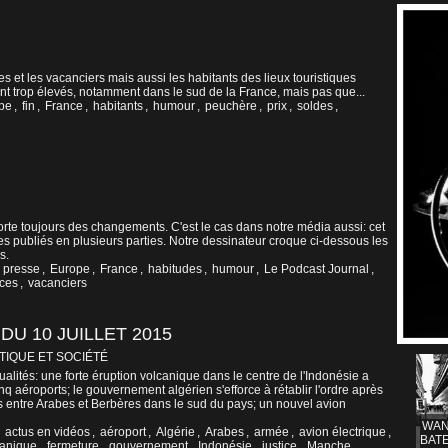
s et les vacanciers mais aussi les habitants des lieux touristiques
ent trop élevés, notamment dans le sud de la France, mais pas que...
pe
,
fin
,
France
,
habitants
,
humour
,
peuchère
,
prix
,
soldes
,
orte toujours des changements. C'est le cas dans notre média aussi: cet
icles publiés en plusieurs parties. Notre dessinateur croque ci-dessous les
s.
 presse
,
Europe
,
France
,
habitudes
,
humour
,
Le Podcast Journal
,
ces
,
vacanciers
DU 10 JUILLET 2015
TIQUE ET SOCIÉTÉ
ualités: une forte éruption volcanique dans le centre de l'Indonésie a
nq aéroports; le gouvernement algérien s'efforce à rétablir l'ordre après
s entre Arabes et Berbères dans le sud du pays; un nouvel avion
WAN
,
actus en vidéos
,
aéroport
,
Algérie
,
Arabes
,
armée
,
avion électrique
,
BATE
canique
,
fermeture
,
gouvernement
,
Indonésie
,
justice
,
Manche
,