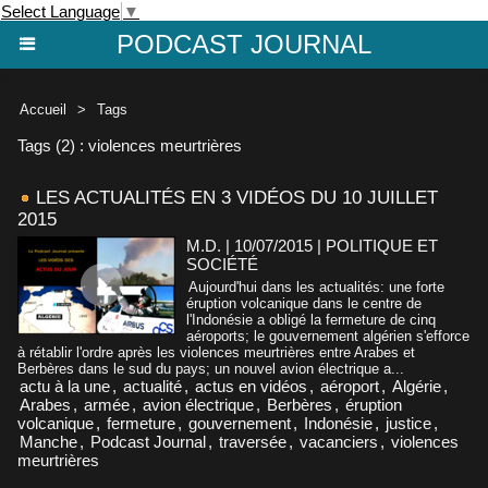
Select Language
▼
PODCAST JOURNAL
Accueil
>
Tags
Tags (2) : violences meurtrières
LES ACTUALITÉS EN 3 VIDÉOS DU 10 JUILLET
2015
M.D. | 10/07/2015
|
POLITIQUE ET
SOCIÉTÉ
Aujourd'hui dans les actualités: une forte
éruption volcanique dans le centre de
l'Indonésie a obligé la fermeture de cinq
aéroports; le gouvernement algérien s'efforce
à rétablir l'ordre après les violences meurtrières entre Arabes et
Berbères dans le sud du pays; un nouvel avion électrique a...
actu à la une
,
actualité
,
actus en vidéos
,
aéroport
,
Algérie
,
Arabes
,
armée
,
avion électrique
,
Berbères
,
éruption
volcanique
,
fermeture
,
gouvernement
,
Indonésie
,
justice
,
Manche
,
Podcast Journal
,
traversée
,
vacanciers
,
violences
meurtrières