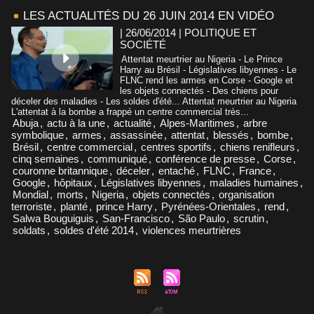
LES ACTUALITÉS DU 26 JUIN 2014 EN VIDÉO
| 26/06/2014
|
POLITIQUE ET
SOCIÉTÉ
Attentat meurtrier au Nigeria - Le Prince
Harry au Brésil - Législatives libyennes - Le
FLNC rend les armes en Corse - Google et
les objets connectés - Des chiens pour
déceler des maladies - Les soldes d'été... Attentat meurtrier au Nigeria
L'attentat à la bombe a frappé un centre commercial très...
Abuja
,
actu à la une
,
actualité
,
Alpes-Maritimes
,
arbre
symbolique
,
armes
,
assassinée
,
attentat
,
blessés
,
bombe
,
Brésil
,
centre commercial
,
centres sportifs
,
chiens renifleurs
,
cinq semaines
,
communiqué
,
conférence de presse
,
Corse
,
couronne britannique
,
déceler
,
entaché
,
FLNC
,
France
,
Google
,
hôpitaux
,
Législatives libyennes
,
maladies humaines
,
Mondial
,
morts
,
Nigeria
,
objets connectés
,
organisation
terroriste
,
planté
,
prince Harry
,
Pyrénées-Orientales
,
rend
,
Salwa Bouguiguis
,
San-Francisco
,
São Paulo
,
scrutin
,
soldats
,
soldes d'été 2014
,
violences meurtrières