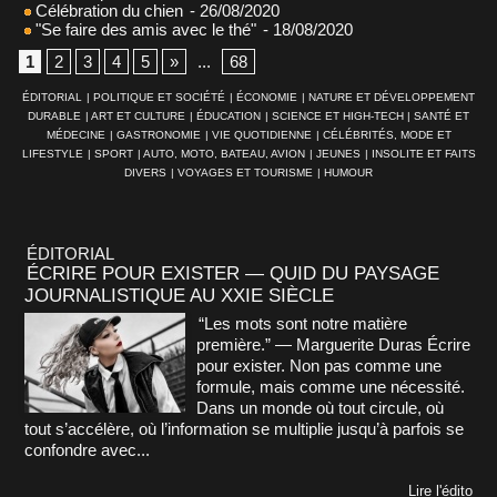
Célébration du chien
- 26/08/2020
"Se faire des amis avec le thé"
- 18/08/2020
1
2
3
4
5
»
...
68
ÉDITORIAL
|
POLITIQUE ET SOCIÉTÉ
|
ÉCONOMIE
|
NATURE ET DÉVELOPPEMENT
DURABLE
|
ART ET CULTURE
|
ÉDUCATION
|
SCIENCE ET HIGH-TECH
|
SANTÉ ET
MÉDECINE
|
GASTRONOMIE
|
VIE QUOTIDIENNE
|
CÉLÉBRITÉS, MODE ET
LIFESTYLE
|
SPORT
|
AUTO, MOTO, BATEAU, AVION
|
JEUNES
|
INSOLITE ET FAITS
DIVERS
|
VOYAGES ET TOURISME
|
HUMOUR
ÉDITORIAL
ÉCRIRE POUR EXISTER — QUID DU PAYSAGE
JOURNALISTIQUE AU XXIE SIÈCLE
“Les mots sont notre matière
première.” — Marguerite Duras Écrire
pour exister. Non pas comme une
formule, mais comme une nécessité.
Dans un monde où tout circule, où
tout s’accélère, où l’information se multiplie jusqu’à parfois se
confondre avec...
Lire l'édito