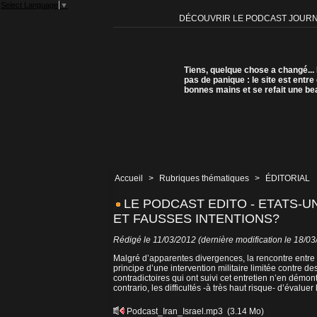
Select Language
▼
DÉCOUVRIR LE PODCAST JOUR
Tiens, quelque chose a changé...
pas de panique : le site est entre
bonnes mains et se refait une be
Accueil
>
Rubriques thématiques
>
ÉDITORIAL
LE PODCAST EDITO - ETATS-UN
ET FAUSSES INTENTIONS?
Rédigé le 11/03/2012 (dernière modification le 18/03
Malgré d’apparentes divergences, la rencontre entre
principe d’une intervention militaire limitée contre 
contradictoires qui ont suivi cet entretien n’en démon
contrario, les difficultés -à très haut risque- d’évaluer
Podcast_Iran_Israel.mp3
(3.14 Mo)