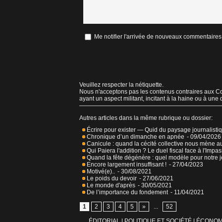
Me notifier l'arrivée de nouveaux commentaires
Veuillez respecter la nétiquette.
Nous n'acceptons pas les contenus contraires aux Con
ayant un aspect militant, incitant à la haine ou à une
Autres articles dans la même rubrique ou dossier:
Écrire pour exister — Quid du paysage journalisti
Chronique d’un dimanche en apnée
- 09/04/2026
Canicule : quand la cécité collective nous mène a
Qui Paiera l'addition ? Le duel fiscal face à l'Impa
Quand la fête dégénère : quel modèle pour notre 
Encore largement insuffisant !
- 27/04/2023
Motivé(e)..
- 30/08/2021
Le poids du devoir
- 27/06/2021
Le monde d'après
- 30/05/2021
De l’importance du fondement
- 11/04/2021
1
2
3
4
5
»
...
52
ÉDITORIAL
|
POLITIQUE ET SOCIÉTÉ
|
ÉCONOM