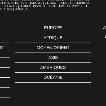
 ET MÉDECINE
|
GASTRONOMIE
|
VIE QUOTIDIENNE
|
CÉLÉBRITÉS,
TEAU, AVION
|
JEUNES
|
INSOLITE ET FAITS DIVERS
|
VOYAGES ET
OURISME
|
HUMOUR
EUROPE
D
AFRIQUE
NT
MOYEN ORIENT
ASIE
AMÉRIQUES
OCÉANIE