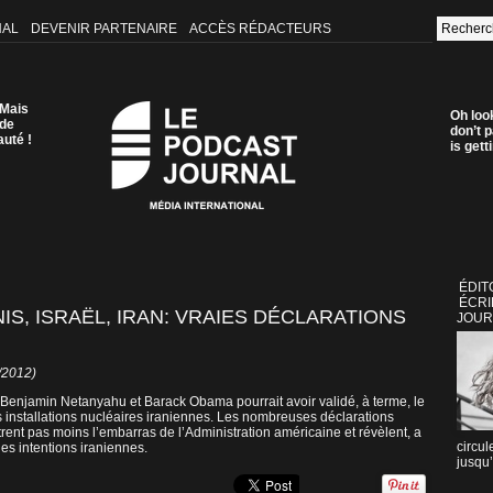
NAL
DEVENIR PARTENAIRE
ACCÈS RÉDACTEURS
 Mais
Oh loo
 de
don’t p
auté !
is get
ÉDIT
ÉCRI
IS, ISRAËL, IRAN: VRAIES DÉCLARATIONS
JOUR
/2012)
 Benjamin Netanyahu et Barack Obama pourrait avoir validé, à terme, le
des installations nucléaires iraniennes. Les nombreuses déclarations
trent pas moins l’embarras de l’Administration américaine et révèlent, a
circul
 les intentions iraniennes.
jusqu’