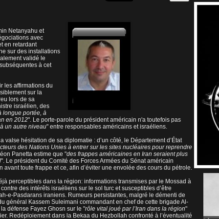
amin Netanyahu et
gociations avec
t en retardant
ne sur des installations
nalement validé le
s subséquentes à cet
 les affirmations du
siblement sur la
reu lors de sa
stre israélien, des
à longue portée, à
ran en 2012
". Le porte-parole du président américain n'a toutefois pas
u à un autre niveau
" entre responsables américains et israéliens.
valse hésitation de sa diplomatie : d’un côté, le Département d’État
pecteurs des Nations Unies à entrer sur les sites nucléaires pour reprendre
Léon Panetta estime que "
des frappes américaines en Iran seraient plus
l
". Le président du Comité des Forces Armées du Sénat américain
an avant toute frappe et ce, afin d’éviter une envolée des cours du pétrole.
éjà perceptibles dans la région: informations transmises par le Mossad à
ntre des intérêts israéliens sur le sol turc et susceptibles d’être
pah-e-Pasdarans iraniens. Rumeurs persistantes, malgré le démenti de
n du général Kassem Suleimani commandant en chef de cette brigade Al-
 la défense Fayez Ghosn sur le "
rôle vital joué par l’Iran dans la région
"
ier. Redéploiement dans la Bekaa du Hezbollah confronté à l’éventualité