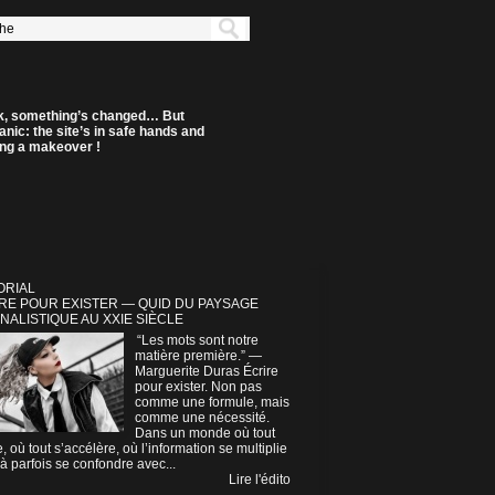
k, something’s changed… But
anic: the site’s in safe hands and
ting a makeover !
ORIAL
RE POUR EXISTER — QUID DU PAYSAGE
NALISTIQUE AU XXIE SIÈCLE
“Les mots sont notre
matière première.” —
Marguerite Duras Écrire
pour exister. Non pas
comme une formule, mais
comme une nécessité.
Dans un monde où tout
e, où tout s’accélère, où l’information se multiplie
à parfois se confondre avec...
Lire l'édito