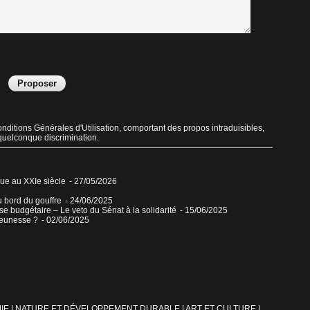
ditions Générales d'Utilisation, comportant des propos intraduisibles,
 quelconque discrimination.
que au XXIe siècle
- 27/05/2026
u bord du gouffre
- 24/06/2025
sse budgétaire – Le veto du Sénat à la solidarité
- 15/06/2025
jeunesse ?
- 02/06/2025
IE
|
NATURE ET DÉVELOPPEMENT DURABLE
|
ART ET CULTURE
|