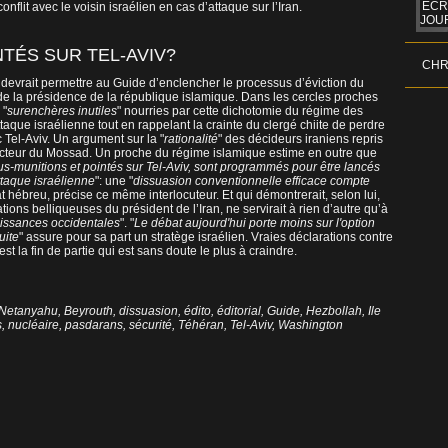
ÉCR
flit avec le voisin israélien en cas d’attaque sur l’Iran.
JOUR
NTÉS SUR TEL-AVIV?
CHR
s devrait permettre au Guide d’enclencher le processus d’éviction du
de la présidence de la république islamique. Dans les cercles proches
 "
surenchères inutiles
" nourries par cette dichotomie du régime des
ttaque israélienne tout en rappelant la crainte du clergé chiite de perdre
 Tel-Aviv. Un argument sur la "
rationalité
" des décideurs iraniens repris
recteur du Mossad. Un proche du régime islamique estime en outre que
s-munitions et pointés sur Tel-Aviv, sont programmés pour être lancés
taque israélienne
": une "
dissuasion conventionnelle efficace compte
at hébreu, précise ce même interlocuteur. Et qui démontrerait, selon lui,
ons belliqueuses du président de l’Iran, ne servirait à rien d’autre qu’à
uissances occidentales
". "
Le débat aujourd'hui porte moins sur l'option
uite
" assure pour sa part un stratège israélien. Vraies déclarations contre
t la fin de partie qui est sans doute le plus à craindre.
 Netanyahu
,
Beyrouth
,
dissuasion
,
édito
,
éditorial
,
Guide
,
Hezbollah
,
Ile
s
,
nucléaire
,
pasdarans
,
sécurité
,
Téhéran
,
Tel-Aviv
,
Washington