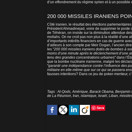
d’un effondrement du régime syrien et à un possible con
200 000 MISSILES IRANIENS POI
Côté iranien, le résultat des élections parlementaire
Président Ahmadinejad, voire de supprimer le poste 
de Téhéran, on insiste sur la diminution attendue des
mollahs. On ne croit pas non plus à la réalité d’une a
d’importants intérêts financiers en cas de guerre avec
d’ailleurs à son compte par Meir Dogan, l’ancien di
les "
200 000 missiles iraniens dotés de bombes à sou
moins d’une minute après le déclenchement d’une at
tenu des grandes concentrations urbaines
" dans l’Ét
que la bombe nucléaire iranienne, malgré les déclarati
"
garantir une indépendance contre l’influence des p
militaire en elle-même que sur ce qui se passera ens
fausses intentions? Dans ce jeu de poker-menteur, c’es
Tags
:
Al-Qods
,
Amérique
,
Barack Obama
,
Benjamin
de La Réunion
,
Iran
,
islamique
,
Israël
,
Liban
,
missile
Save