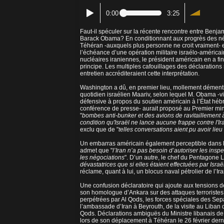
0:00
3:25
Faut-il spéculer sur la récente rencontre entre Benj
Barack Obama? En conditionnant aux progrès des né
Téhéran -auxquels plus personne ne croit vraiment- e
l’échéance d’une opération militaire israélo-américai
nucléaires iraniennes, le président américain en a fi
principe. Les multiples cafouillages des déclaration
entretien accréditeraient cette interprétation.
Washington a dû, en premier lieu, mollement démentir
quotidien israélien Maariv, selon lequel M. Obama -vi
défensive à propos du soutien américain à l’État héb
conférence de presse- aurait proposé au Premier mini
"
bombes anti-bunker et des avions de ravitaillement 
condition qu'Israël ne lance aucune frappe contre l'I
exclu que de "
telles conversations aient pu avoir lie
Un embarras américain également perceptible dans la 
admet que "
l’Iran n’a pas besoin d’autoriser les ins
les négociations
". D’un autre, le chef du Pentagone 
dévastatrices que si elles étaient effectuées par Israë
réclame, quant à lui, un blocus naval pétrolier de l’Ir
Une confusion déclaratoire qui ajoute aux tensions d
son homologue d’Ankara sur des attaques terroristes co
perpétrées par Al Qods, les forces spéciales des Se
l’ambassade d’Iran à Beyrouth, de la visite au Liba
Qods. Déclarations ambiguës du Ministre libanais de
lors de son déplacement à Téhéran le 26 février dern