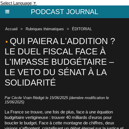
Select Language
▼
PODCAST JOURNAL
Accueil
>
Rubriques thématiques
>
ÉDITORIAL
QUI PAIERA L'ADDITION ?
LE DUEL FISCAL FACE À
L'IMPASSE BUDGÉTAIRE –
LE VETO DU SÉNAT À LA
SOLIDARITÉ
Par
Cécile Vrain
Rédigé le 15/06/2025 (dernière modification le
15/06/2025)
La France se trouve, une fois de plus, face à une équation
budgétaire vertigineuse : trouver 40 milliards d'euros pour
boucler le budget. Face à cette montagne de chiffres, deux
visions s'affrontent, cristallisant un débat éternel sur la justice et