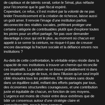
de capitaux et de talents serait, selon le Sénat, plus néfaste
pour l'économie que le gain fiscal espéré.
Cependant, ce refus, s'il est motivé par la volonté de ne pas
brider l'investissement et la création de richesse, laisse aussi
un goût amer. Il renvoie l'image d'une institution parfois
déconnectée des réalités sociales, préférant protéger une
certaine catégorie de contribuables plutôt que d'explorer toutes
les pistes pour un effort partagé. Ne pas oser demander
davantage à ceux qui ont le plus, au moment où chacun est
appelé à se serrer la ceinture, ne risque-t-il pas de creuser
encore davantage la fracture sociale et la défiance envers nos
institutions ?
Au-delà de cette confrontation, le véritable enjeu réside dans la
capacité de nos institutions à trouver un chemin qui réconcilie
ces impératifs. La solution ne se trouve probablement ni dans
une taxation aveugle de tous, ni dans l'illusion qu'un seul impôt
ciblé résoudra tous les problèmes. Elle résidera sans doute
dans un équilibre subtil, mêlant des efforts partagés par tous,
des économies structurelles courageuses, et une contribution
juste et équitable de chacun, en fonction de ses moyens.
L'urgence est moins de choisir entre deux extrêmes que de
bâtir un consensus autour d'une stratégie claire et
compréhensible, pour le bien commun.