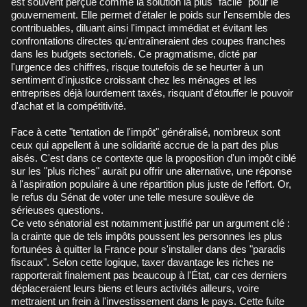
est souvent perçue comme la solution la plus "facile" pour le
gouvernement. Elle permet d'étaler le poids sur l'ensemble des
contribuables, diluant ainsi l'impact immédiat et évitant les
confrontations directes qu'entraîneraient des coupes franches
dans les budgets sectoriels. Ce pragmatisme, dicté par
l'urgence des chiffres, risque toutefois de se heurter à un
sentiment d'injustice croissant chez les ménages et les
entreprises déjà lourdement taxés, risquant d'étouffer le pouvoir
d'achat et la compétitivité.
Face à cette "tentation de l'impôt" généralisé, nombreux sont
ceux qui appellent à une solidarité accrue de la part des plus
aisés. C'est dans ce contexte que la proposition d'un impôt ciblé
sur les "plus riches" aurait pu offrir une alternative, une réponse
à l'aspiration populaire à une répartition plus juste de l'effort. Or,
le refus du Sénat de voter une telle mesure soulève de
sérieuses questions.
Ce veto sénatorial est notamment justifié par un argument clé :
la crainte que de tels impôts poussent les personnes les plus
fortunées à quitter la France pour s'installer dans des "paradis
fiscaux". Selon cette logique, taxer davantage les riches ne
rapporterait finalement pas beaucoup à l'État, car ces derniers
déplaceraient leurs biens et leurs activités ailleurs, voire
mettraient un frein à l'investissement dans le pays. Cette fuite