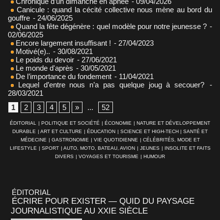
Chronique d’un dimanche en apnée
- 09/04/2026
Canicule : quand la cécité collective nous mène au bord du
gouffre
- 24/06/2025
Quand la fête dégénère : quel modèle pour notre jeunesse ?
-
02/06/2025
Encore largement insuffisant !
- 27/04/2023
Motivé(e)..
- 30/08/2021
Le poids du devoir
- 27/06/2021
Le monde d'après
- 30/05/2021
De l’importance du fondement
- 11/04/2021
Lequel d’entre nous n’a pas quelque joug à secouer?
-
28/03/2021
1
2
3
4
5
»
...
52
ÉDITORIAL
|
POLITIQUE ET SOCIÉTÉ
|
ÉCONOMIE
|
NATURE ET DÉVELOPPEMENT
DURABLE
|
ART ET CULTURE
|
ÉDUCATION
|
SCIENCE ET HIGH-TECH
|
SANTÉ ET
MÉDECINE
|
GASTRONOMIE
|
VIE QUOTIDIENNE
|
CÉLÉBRITÉS, MODE ET
LIFESTYLE
|
SPORT
|
AUTO, MOTO, BATEAU, AVION
|
JEUNES
|
INSOLITE ET FAITS
DIVERS
|
VOYAGES ET TOURISME
|
HUMOUR
ÉDITORIAL
ÉCRIRE POUR EXISTER — QUID DU PAYSAGE
JOURNALISTIQUE AU XXIE SIÈCLE