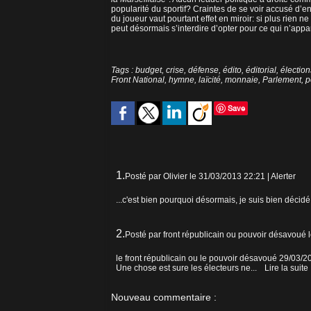
popularité du sportif? Craintes de se voir accusé d’e
du joueur vaut pourtant effet en miroir: si plus rien
peut désormais s’interdire d’opter pour ce qui n’app
Tags
:
budget
,
crise
,
défense
,
édito
,
éditorial
,
élection
Front National
,
hymne
,
laïcité
,
monnaie
,
Parlement
,
p
Save
1.
Posté par
Olivier
le 31/03/2013 22:21
|
Alerter
...c'est bien pourquoi désormais, je suis bien décid
2.
Posté par
front républicain ou pouvoir désavoué
le front républicain ou le pouvoir désavoué 29/03/
Une chose est sure les électeurs ne...
Lire la suite
Nouveau commentaire :