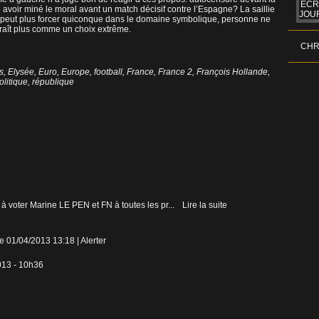
ÉCR
n avoir miné le moral avant un match décisif contre l’Espagne? La saillie
JOUR
 ne peut plus forcer quiconque dans le domaine symbolique, personne ne
araît plus comme un choix extrême.
CHR
s
,
Elysée
,
Euro
,
Europe
,
football
,
France
,
France 2
,
François Hollande
,
olitique
,
république
é à voter Marine LE PEN et FN à toutes les pr...
Lire la suite
le 01/04/2013 13:18
|
Alerter
2013 - 10h36