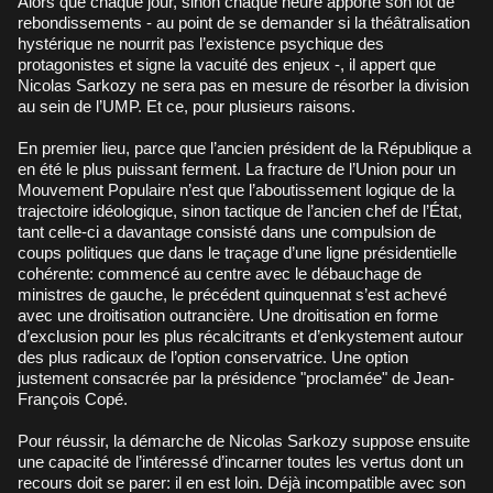
Alors que chaque jour, sinon chaque heure apporte son lot de
rebondissements - au point de se demander si la théâtralisation
hystérique ne nourrit pas l’existence psychique des
protagonistes et signe la vacuité des enjeux -, il appert que
Nicolas Sarkozy ne sera pas en mesure de résorber la division
au sein de l’UMP. Et ce, pour plusieurs raisons.
En premier lieu, parce que l’ancien président de la République a
en été le plus puissant ferment. La fracture de l’Union pour un
Mouvement Populaire n’est que l’aboutissement logique de la
trajectoire idéologique, sinon tactique de l’ancien chef de l’État,
tant celle-ci a davantage consisté dans une compulsion de
coups politiques que dans le traçage d’une ligne présidentielle
cohérente: commencé au centre avec le débauchage de
ministres de gauche, le précédent quinquennat s’est achevé
avec une droitisation outrancière. Une droitisation en forme
d’exclusion pour les plus récalcitrants et d’enkystement autour
des plus radicaux de l’option conservatrice. Une option
justement consacrée par la présidence "proclamée" de Jean-
François Copé.
Pour réussir, la démarche de Nicolas Sarkozy suppose ensuite
une capacité de l’intéressé d’incarner toutes les vertus dont un
recours doit se parer: il en est loin. Déjà incompatible avec son