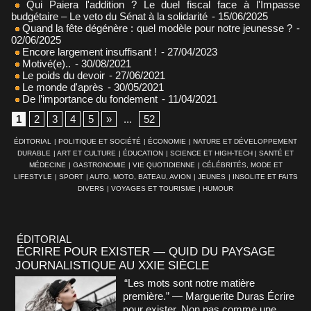
Qui Paiera l'addition ? Le duel fiscal face à l'Impasse
budgétaire – Le veto du Sénat à la solidarité
- 15/06/2025
Quand la fête dégénère : quel modèle pour notre jeunesse ?
-
02/06/2025
Encore largement insuffisant !
- 27/04/2023
Motivé(e)..
- 30/08/2021
Le poids du devoir
- 27/06/2021
Le monde d'après
- 30/05/2021
De l’importance du fondement
- 11/04/2021
1
2
3
4
5
»
...
52
ÉDITORIAL
|
POLITIQUE ET SOCIÉTÉ
|
ÉCONOMIE
|
NATURE ET DÉVELOPPEMENT
DURABLE
|
ART ET CULTURE
|
ÉDUCATION
|
SCIENCE ET HIGH-TECH
|
SANTÉ ET
MÉDECINE
|
GASTRONOMIE
|
VIE QUOTIDIENNE
|
CÉLÉBRITÉS, MODE ET
LIFESTYLE
|
SPORT
|
AUTO, MOTO, BATEAU, AVION
|
JEUNES
|
INSOLITE ET FAITS
DIVERS
|
VOYAGES ET TOURISME
|
HUMOUR
ÉDITORIAL
ÉCRIRE POUR EXISTER — QUID DU PAYSAGE
JOURNALISTIQUE AU XXIE SIÈCLE
“Les mots sont notre matière
première.” — Marguerite Duras Écrire
pour exister. Non pas comme une