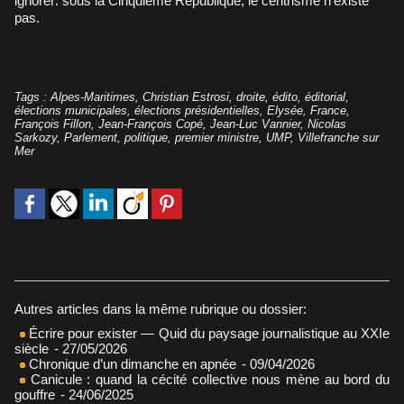
ignorer: sous la Cinquième République, le centrisme n’existe
pas.
Tags
:
Alpes-Maritimes
,
Christian Estrosi
,
droite
,
édito
,
éditorial
,
élections municipales
,
élections présidentielles
,
Elysée
,
France
,
François Fillon
,
Jean-François Copé
,
Jean-Luc Vannier
,
Nicolas
Sarkozy
,
Parlement
,
politique
,
premier ministre
,
UMP
,
Villefranche sur
Mer
Autres articles dans la même rubrique ou dossier:
Écrire pour exister — Quid du paysage journalistique au XXIe
siècle
- 27/05/2026
Chronique d’un dimanche en apnée
- 09/04/2026
Canicule : quand la cécité collective nous mène au bord du
gouffre
- 24/06/2025