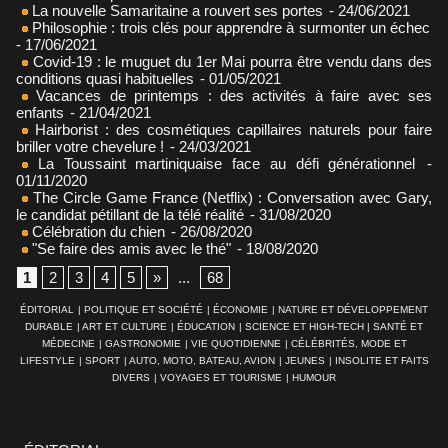
La nouvelle Samaritaine a rouvert ses portes
- 24/06/2021
Philosophie : trois clés pour apprendre à surmonter un échec
- 17/06/2021
Covid-19 : le muguet du 1er Mai pourra être vendu dans des
conditions quasi habituelles
- 01/05/2021
Vacances de printemps : des activités à faire avec ses
enfants
- 21/04/2021
Hairborist : des cosmétiques capillaires naturels pour faire
briller votre chevelure !
- 24/03/2021
La Toussaint martiniquaise face au défi générationnel
-
01/11/2020
The Circle Game France (Netflix) : Conversation avec Gary,
le candidat pétillant de la télé réalité
- 31/08/2020
Célébration du chien
- 26/08/2020
"Se faire des amis avec le thé"
- 18/08/2020
1
2
3
4
5
»
...
68
ÉDITORIAL
|
POLITIQUE ET SOCIÉTÉ
|
ÉCONOMIE
|
NATURE ET DÉVELOPPEMENT
DURABLE
|
ART ET CULTURE
|
ÉDUCATION
|
SCIENCE ET HIGH-TECH
|
SANTÉ ET
MÉDECINE
|
GASTRONOMIE
|
VIE QUOTIDIENNE
|
CÉLÉBRITÉS, MODE ET
LIFESTYLE
|
SPORT
|
AUTO, MOTO, BATEAU, AVION
|
JEUNES
|
INSOLITE ET FAITS
DIVERS
|
VOYAGES ET TOURISME
|
HUMOUR