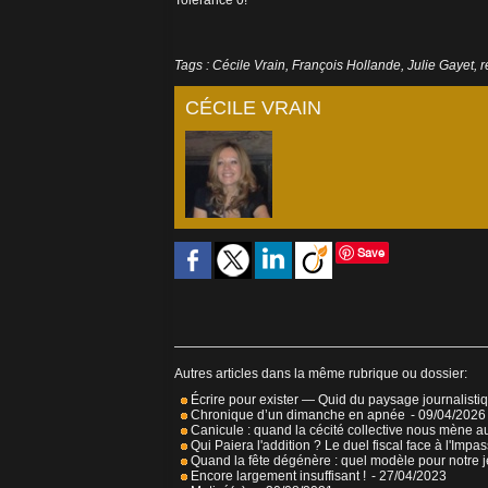
Tolérance 0!
Tags
:
Cécile Vrain
,
François Hollande
,
Julie Gayet
,
r
CÉCILE VRAIN
Save
Autres articles dans la même rubrique ou dossier:
Écrire pour exister — Quid du paysage journalisti
Chronique d’un dimanche en apnée
- 09/04/2026
Canicule : quand la cécité collective nous mène a
Qui Paiera l'addition ? Le duel fiscal face à l'Impa
Quand la fête dégénère : quel modèle pour notre 
Encore largement insuffisant !
- 27/04/2023