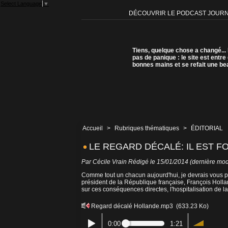
Select Language
▼
DÉCOUVRIR LE PODCAST JOUR
Tiens, quelque chose a changé...
pas de panique : le site est entre
bonnes mains et se refait une be
Accueil
>
Rubriques thématiques
>
ÉDITORIAL
LE REGARD DÉCALÉ: IL EST F
Par
Cécile Vrain
Rédigé le 15/01/2014 (dernière modi
Comme tout un chacun aujourd'hui, je devrais vous p
président de la République française, François Holla
sur ces conséquences directes, l'hospitalisation de 
Regard décalé Hollande.mp3
(633.23 Ko)
0:00
1:21