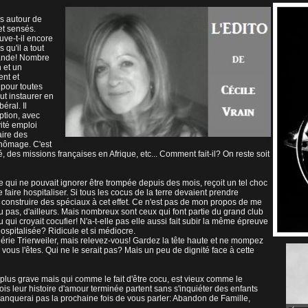
us autour de
et sensés.
ve-t-il encore
 qu'il a tout
llande! Nombre
n et un
ent et
 pour toutes
ut instaurer en
éral. Il
ption, avec
vité emploi
faire des
chômage. C'est
 des missions françaises en Afrique, etc... Comment fait-il? On reste soit
e qui ne pouvait ignorer être trompée depuis des mois, reçoit un tel choc
 faire hospitaliser. Si tous les cocus de la terre devaient prendre
ire construire des spéciaux à cet effet. Ce n'est pas de mon propos de me
 pas, d'ailleurs. Mais nombreux sont ceux qui font partie du grand club
 qui croyait cocufier! N'a-t-elle pas elle aussi fait subir la même épreuve
ospitalisée? Ridicule et si médiocre.
érie Trierweiler, mais relevez-vous! Gardez la tête haute et ne mompez
ous l'êtes. Qui ne le serait pas? Mais un peu de dignité face à cette
plus grave mais qui comme le fait d'être cocu, est vieux comme le
is leur histoire d'amour terminée partent sans s'inquiéter des enfants
 manquerai pas la prochaine fois de vous parler: Abandon de Famille,