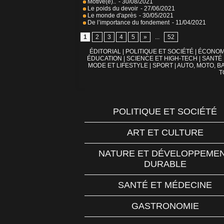
Motivé(e)..
- 30/08/2021
Le poids du devoir
- 27/06/2021
Le monde d'après
- 30/05/2021
De l’importance du fondement
- 11/04/2021
1
2
3
4
5
»
...
52
ÉDITORIAL
|
POLITIQUE ET SOCIÉTÉ
|
ÉCONOM
ÉDUCATION
|
SCIENCE ET HIGH-TECH
|
SANTÉ
MODE ET LIFESTYLE
|
SPORT
|
AUTO, MOTO, BA
T
POLITIQUE ET SOCIÉTÉ
ART ET CULTURE
NATURE ET DÉVELOPPEME
DURABLE
SANTÉ ET MÉDECINE
GASTRONOMIE