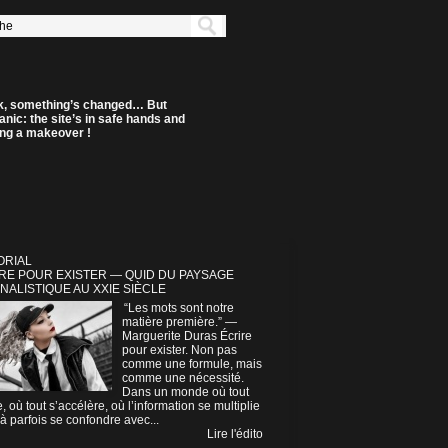
k, something’s changed… But
anic: the site’s in safe hands and
ting a makeover !
ORIAL
RE POUR EXISTER — QUID DU PAYSAGE
NALISTIQUE AU XXIE SIÈCLE
“Les mots sont notre
matière première.” —
Marguerite Duras Écrire
pour exister. Non pas
comme une formule, mais
comme une nécessité.
Dans un monde où tout
e, où tout s’accélère, où l’information se multiplie
à parfois se confondre avec...
Lire l'édito