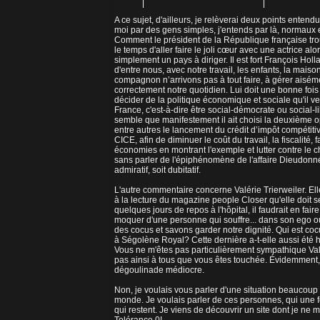
A ce sujet, d'ailleurs, je relèverai deux points entend
moi par des gens simples, j'entends par là, normaux 
Comment le président de la République française trou
le temps d'aller faire le joli cœur avec une actrice alors
simplement un pays à diriger. Il est fort François Ho
d'entre nous, avec notre travail, les enfants, la maiso
compagnon n’arrivons pas à tout faire, à gérer aisém
correctement notre quotidien. Lui doit une bonne fois
décider de la politique économique et sociale qu'il ve
France, c'est-à-dire être social-démocrate ou social-lib
semble que manifestement il ait choisi la deuxième o
entre autres le lancement du crédit d’impôt compétiti
CICE, afin de diminuer le coût du travail, la fiscalité, 
économies en montrant l'exemple et lutter contre le 
sans parler de l'épiphénomène de l'affaire Dieudonné,
admiratif, soit dubitatif.
L'autre commentaire concerne Valérie Trierweiler. Ell
à la lecture du magazine people Closer qu'elle doit se
quelques jours de repos à l'hôpital, il faudrait en fa
moquer d'une personne qui souffre... dans son ego ou
des cocus et savons garder notre dignité. Qui est cocu
à Ségolène Royal? Cette dernière a-t-elle aussi été h
Vous ne m'êtes pas particulièrement sympathique Val
pas ainsi à tous que vous êtes touchée. Évidemment, v
dégoulinade médiocre.
Non, je voulais vous parler d'une situation beaucoup 
monde. Je voulais parler de ces personnes, qui une fo
qui restent. Je viens de découvrir un site dont je ne