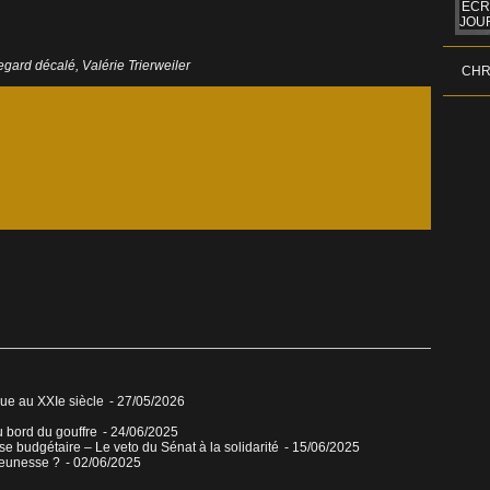
ÉCR
JOUR
egard décalé
,
Valérie Trierweiler
CHR
que au XXIe siècle
- 27/05/2026
u bord du gouffre
- 24/06/2025
sse budgétaire – Le veto du Sénat à la solidarité
- 15/06/2025
jeunesse ?
- 02/06/2025