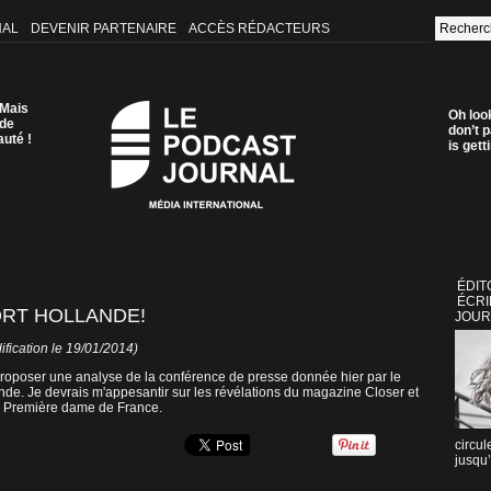
NAL
DEVENIR PARTENAIRE
ACCÈS RÉDACTEURS
 Mais
Oh loo
 de
don’t p
auté !
is get
ÉDIT
ÉCRI
ORT HOLLANDE!
JOUR
fication le 19/01/2014)
roposer une analyse de la conférence de presse donnée hier par le
nde. Je devrais m'appesantir sur les révélations du magazine Closer et
la Première dame de France.
circul
jusqu’