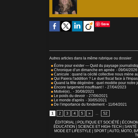
Save
Autres articles dans la même rubrique ou dossier:
Écrire pour exister — Quid du paysage journalisti
Chronique d’un dimanche en apnée
- 09/04/2026
Canicule : quand la cécité collective nous mène a
Qui Paiera l'addition ? Le duel fiscal face à l'Impa
Quand la fête dégénère : quel modèle pour notre 
Encore largement insuffisant !
- 27/04/2023
Motivé(e)..
- 30/08/2021
Le poids du devoir
- 27/06/2021
Le monde d'après
- 30/05/2021
De l’importance du fondement
- 11/04/2021
1
2
3
4
5
»
...
52
ÉDITORIAL
|
POLITIQUE ET SOCIÉTÉ
|
ÉCONOM
ÉDUCATION
|
SCIENCE ET HIGH-TECH
|
SANTÉ
MODE ET LIFESTYLE
|
SPORT
|
AUTO, MOTO, BA
T