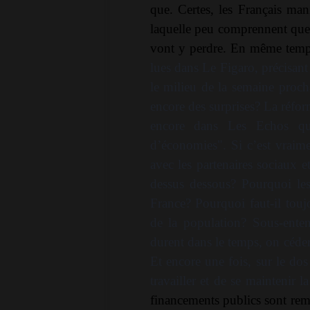
que. Certes, les Français mani
laquelle peu comprennent que
vont y perdre. En même tem
lues dans Le Figaro, précisant 
le milieu de la semaine proch
encore des surprises? La réfo
encore dans Les Echos qu’
d’économies". Si c’est vraime
avec les partenaires sociaux e
dessus dessous? Pourquoi les
France? Pourquoi faut-il touj
de la population? Sous-entend
durent dans le temps, on céde
Et encore une fois, sur le do
travailler et de se maintenir l
financements publics sont rem