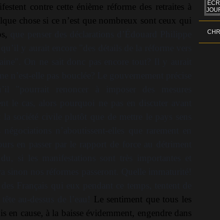
ÉCR
festent contre cette énième réforme des retraites à
JOUR
lque chose si ce n’est que nombreux sont ceux qui
CHR
ps,
que penser des déclarations d’Édouard Philippe
qu’il y aurait encore "des détails de la réforme vers
aine". On ne sait donc pas encore tout? Il y aurait
rme n’est-elle pas bouclée? Le gouvernement précise
il "pourrait renoncer à imposer des mesures
nt le cas, alors pourquoi ne pas en discuter avant
t la société civile plutôt que de mettre le pays sens
 négociations n’aboutissent-elles que rarement en
ours en passer par le rapport de force au détriment
u, si les manifestations sont très importantes et
ra sinon nos réformes passeront. Quelle immaturité!
s des Français qui eux pendant ce temps, tentent de
a tête au-dessus de l’eau!
Le sentiment que tous les
is en cause, à la baisse évidemment, engendre dans