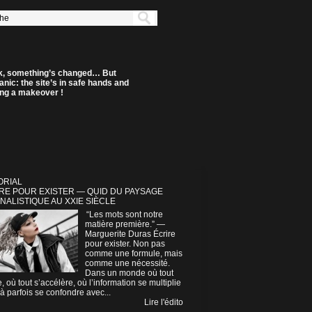
k, something’s changed… But
anic: the site’s in safe hands and
ting a makeover !
ORIAL
RE POUR EXISTER — QUID DU PAYSAGE
NALISTIQUE AU XXIE SIÈCLE
“Les mots sont notre
matière première.” —
Marguerite Duras Écrire
pour exister. Non pas
comme une formule, mais
comme une nécessité.
Dans un monde où tout
e, où tout s’accélère, où l’information se multiplie
à parfois se confondre avec...
Lire l'édito