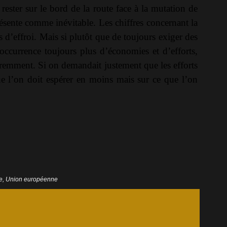
 rester sur le bord de la route face à la mutation de
ésente comme inévitable. Les chiffres concernant la
s d’effroi. Mais si plutôt que de toujours exiger des
ccurrence toujours plus d’économies et d’efforts,
éremment. Si on demandait justement que les efforts
e l’on doit espérer en moins mais sur ce que l’on
e
,
Union européenne