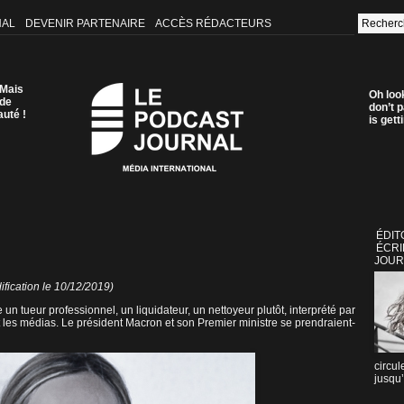
NAL
DEVENIR PARTENAIRE
ACCÈS RÉDACTEURS
 Mais
Oh loo
 de
don’t p
auté !
is get
ÉDIT
ÉCRI
JOUR
fication le 10/12/2019)
un tueur professionnel, un liquidateur, un nettoyeur plutôt, interprété par
lit les médias. Le président Macron et son Premier ministre se prendraient-
circul
jusqu’