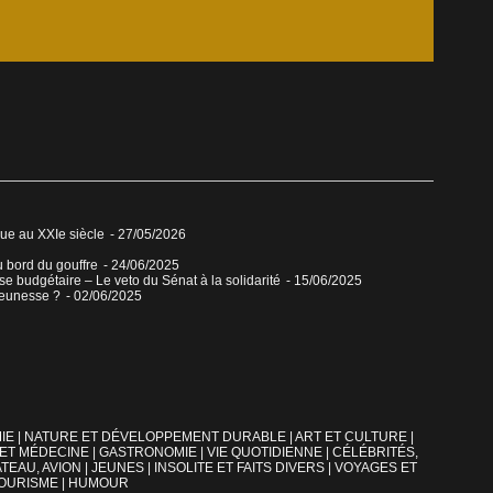
que au XXIe siècle
- 27/05/2026
u bord du gouffre
- 24/06/2025
sse budgétaire – Le veto du Sénat à la solidarité
- 15/06/2025
jeunesse ?
- 02/06/2025
IE
|
NATURE ET DÉVELOPPEMENT DURABLE
|
ART ET CULTURE
|
 ET MÉDECINE
|
GASTRONOMIE
|
VIE QUOTIDIENNE
|
CÉLÉBRITÉS,
TEAU, AVION
|
JEUNES
|
INSOLITE ET FAITS DIVERS
|
VOYAGES ET
OURISME
|
HUMOUR