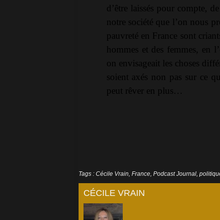
d’être laissés pour compte, de
notre société que l’on nous pr
pauvreté en France sont criant
hommes et des femmes, en l’o
on envisageait les choses diff
soient axés non pas sur ce qu
peut rêver en plus…
Tags
:
Cécile Vrain
,
France
,
Podcast Journal
,
politiqu
CÉCILE VRAIN