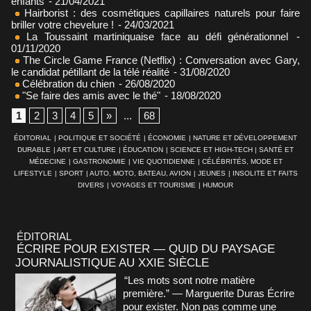
enfants
- 21/04/2021
Hairborist : des cosmétiques capillaires naturels pour faire
briller votre chevelure !
- 24/03/2021
La Toussaint martiniquaise face au défi générationnel
-
01/11/2020
The Circle Game France (Netflix) : Conversation avec Gary,
le candidat pétillant de la télé réalité
- 31/08/2020
Célébration du chien
- 26/08/2020
"Se faire des amis avec le thé"
- 18/08/2020
1
2
3
4
5
»
...
68
ÉDITORIAL
|
POLITIQUE ET SOCIÉTÉ
|
ÉCONOMIE
|
NATURE ET DÉVELOPPEMENT
DURABLE
|
ART ET CULTURE
|
ÉDUCATION
|
SCIENCE ET HIGH-TECH
|
SANTÉ ET
MÉDECINE
|
GASTRONOMIE
|
VIE QUOTIDIENNE
|
CÉLÉBRITÉS, MODE ET
LIFESTYLE
|
SPORT
|
AUTO, MOTO, BATEAU, AVION
|
JEUNES
|
INSOLITE ET FAITS
DIVERS
|
VOYAGES ET TOURISME
|
HUMOUR
ÉDITORIAL
ÉCRIRE POUR EXISTER — QUID DU PAYSAGE
JOURNALISTIQUE AU XXIE SIÈCLE
“Les mots sont notre matière
première.” — Marguerite Duras Écrire
pour exister. Non pas comme une