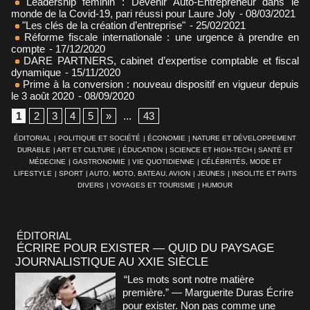
Leadership féminin : Devenir Auto-Entrepreneur dans le
monde de la Covid-19, pari réussi pour Laure Joly
- 08/03/2021
"Les clés de la création d’entreprise"
- 25/02/2021
Réforme fiscale internationale : une urgence à prendre en
compte
- 17/12/2020
DARE PARTNERS, cabinet d’expertise comptable et fiscal
dynamique
- 15/11/2020
Prime à la conversion : nouveau dispositif en vigueur depuis
le 3 août 2020
- 08/09/2020
1
2
3
4
5
»
...
43
ÉDITORIAL
|
POLITIQUE ET SOCIÉTÉ
|
ÉCONOMIE
|
NATURE ET DÉVELOPPEMENT
DURABLE
|
ART ET CULTURE
|
ÉDUCATION
|
SCIENCE ET HIGH-TECH
|
SANTÉ ET
MÉDECINE
|
GASTRONOMIE
|
VIE QUOTIDIENNE
|
CÉLÉBRITÉS, MODE ET
LIFESTYLE
|
SPORT
|
AUTO, MOTO, BATEAU, AVION
|
JEUNES
|
INSOLITE ET FAITS
DIVERS
|
VOYAGES ET TOURISME
|
HUMOUR
ÉDITORIAL
ÉCRIRE POUR EXISTER — QUID DU PAYSAGE
JOURNALISTIQUE AU XXIE SIÈCLE
“Les mots sont notre matière
première.” — Marguerite Duras Écrire
pour exister. Non pas comme une