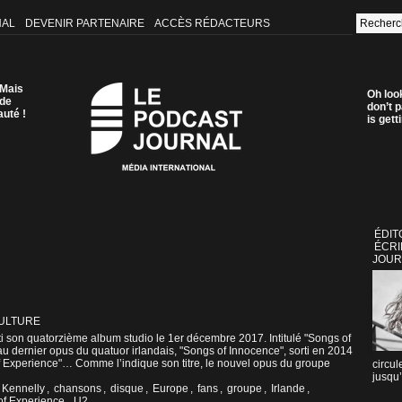
NAL
DEVENIR PARTENAIRE
ACCÈS RÉDACTEURS
 Mais
Oh loo
 de
don’t p
auté !
is get
ÉDIT
ÉCRI
JOUR
CULTURE
ti son quatorzième album studio le 1er décembre 2017. Intitulé "Songs of
e au dernier opus du quatuor irlandais, "Songs of Innocence", sorti en 2014
f Experience"… Comme l’indique son titre, le nouvel opus du groupe
circul
jusqu’
 Kennelly
,
chansons
,
disque
,
Europe
,
fans
,
groupe
,
Irlande
,
of Experience
,
U2