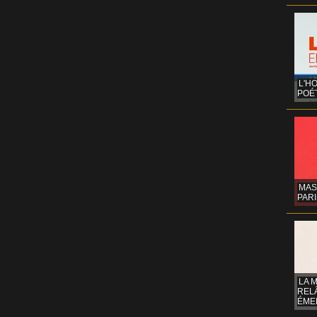
L'H
POÉT
MAS
PARI
LA 
REL
ÉMER