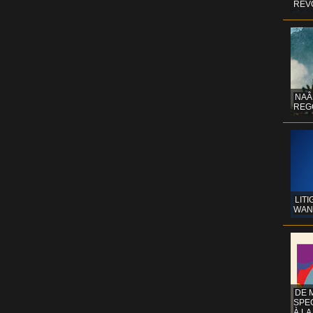
REV
NAÂ
REG
LITI
WAN
DE 
SPE
À LA