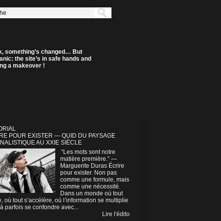
k, something’s changed… But
anic: the site’s in safe hands and
ting a makeover !
ORIAL
RE POUR EXISTER — QUID DU PAYSAGE
NALISTIQUE AU XXIE SIÈCLE
“Les mots sont notre
matière première.” —
Marguerite Duras Écrire
pour exister. Non pas
comme une formule, mais
comme une nécessité.
Dans un monde où tout
e, où tout s’accélère, où l’information se multiplie
à parfois se confondre avec...
Lire l'édito