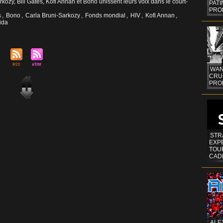
kozy, Bill Gates, Kofi Annan et Bono unissent leurs voix dans le court-
PAT
PRO
s
,
Bono
,
Carla Bruni-Sarkozy
,
Fonds mondial
,
HIV
,
Kofi Annan
,
ida
WAN
CRUI
PROF
STR
EXP
TOUR
CAD
ALE