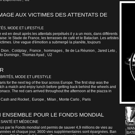
AGE AUX VICTIMES DES ATTENTATS DE
ÉS, MODE ET LIFESTYLE
st en deuil après les attentats perpétués il y a un mois, dans différents
çaise: le Stade de France, les terrasses de café et le Bataclan. Les artistes
times. Une vague d'émotion a submergé la planète, toujours
 Dion
,
Coldplay
,
France
,
hommages
,
Ile de La Réunion
,
Jared Leto
,
ido Domingo
,
Thomas Ayad
,
U2
UR
BRITÉS, MODE ET LIFESTYLE
aris for the next leg of the tour across Europe. The first stop was the
ch a match and enjoy lunch before getting back behind the wheels and
naco. The red cars arrived throughout the afternoon at the piazza in
Cash and Rocket
,
Europe
,
Milan
,
Monte Carlo
,
Paris
I ENSEMBLE POUR LE FONDS MONDIAL
|
SANTÉ ET MÉDECINE
 par le Fonds mondial ont permis de sauver 4,9 millions de vies au
WAN
 années et chaque jour, 3600 vies supplémentaires sont épargnées. Ban
BATE