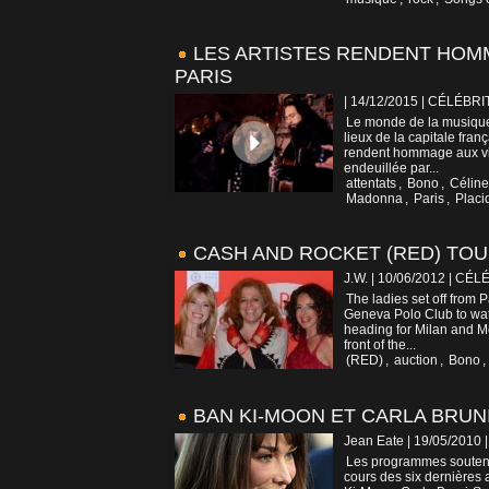
LES ARTISTES RENDENT HOMM
PARIS
| 14/12/2015
|
CÉLÉBRIT
Le monde de la musique e
lieux de la capitale fran
rendent hommage aux vic
endeuillée par...
attentats
,
Bono
,
Céline
Madonna
,
Paris
,
Plac
CASH AND ROCKET (RED) TO
J.W. | 10/06/2012
|
CÉLÉ
The ladies set off from P
Geneva Polo Club to wat
heading for Milan and Mo
front of the...
(RED)
,
auction
,
Bono
,
BAN KI-MOON ET CARLA BRUN
Jean Eate | 19/05/2010
Les programmes soutenus
cours des six dernières