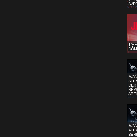
AVE
L'H
DÔM
WAN
ALE
DERR
RÉV
ART
WAN
ALE
BEHI