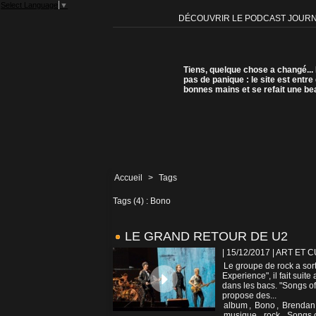
Select Language
▼
DÉCOUVRIR LE PODCAST JOUR
Tiens, quelque chose a changé...
pas de panique : le site est entre
bonnes mains et se refait une be
Accueil
>
Tags
Tags (4) : Bono
LE GRAND RETOUR DE U2
| 15/12/2017
|
ART ET 
Le groupe de rock a sor
Experience", il fait suit
dans les bacs. "Songs o
propose des...
album
,
Bono
,
Brendan
musique
,
rock
,
Songs 