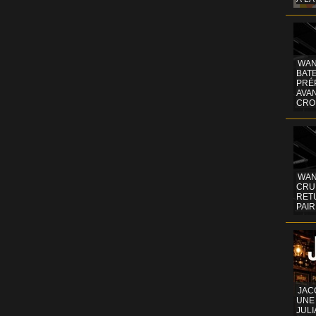
WAN
BATE
PRÉ
AVA
CRO
WAN
CRUI
RETU
PAIR
JAC
UNE
JULI