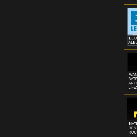
EGO
ALB
WAN
BATE
ART
LIFE
NAT
REN
ROU