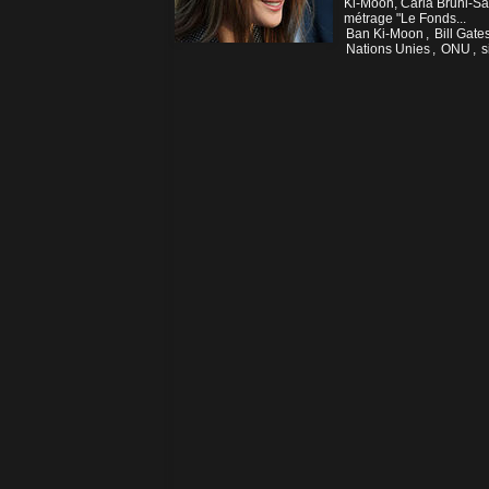
Ki-Moon, Carla Bruni-Sar
métrage "Le Fonds...
Ban Ki-Moon
,
Bill Gate
Nations Unies
,
ONU
,
s