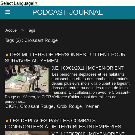
Select Language
▼
PODCAST JOURNAL
Accueil
>
Tags
Tags (3) : Croissant Rouge
DES MILLIERS DE PERSONNES LUTTENT POUR
SURVIVRE AU YÉMEN
J.E. | 09/01/2011
|
MOYEN-ORIENT
Les personnes déplacées et les habitants
subissent les effets des combats - terminés
depuis plusieurs mois -, la plupart se logeant
dans des tentes ou dans les ruines de leurs
maisons. En collaboration avec le Croissant-
Rouge du Yémen, le CICR s'efforce d'aider aussi des milliers de
personnes...
CICR
,
Croissant Rouge
,
Croix Rouge
,
Yémen
LES DÉPLACÉS PAR LES COMBATS
CONFRONTÉES À DE TERRIBLES INTEMPÉRIES
V.C. | 13/08/2010
|
MOYEN-ORIENT