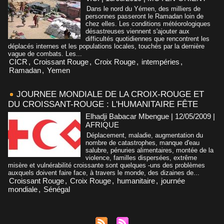
Dans le nord du Yémen, des milliers de
personnes passeront le Ramadan loin de
chez elles. Les conditions météorologiques
désastreuses viennent s'ajouter aux
difficultés quotidiennes que rencontrent les
déplacés internes et les populations locales, touchés par la dernière
vague de combats. Les...
CICR
,
Croissant Rouge
,
Croix Rouge
,
intempéries
,
Ramadan
,
Yemen
JOURNEE MONDIALE DE LA CROIX-ROUGE ET
DU CROISSANT-ROUGE : L'HUMANITAIRE FÊTE
Elhadji Babacar Mbengue | 12/05/2009
|
AFRIQUE
Déplacement, maladie, augmentation du
nombre de catastrophes, manque d'eau
salubre, pénuries alimentaires, montée de la
violence, familles dispersées, extrême
misère et vulnérabilité croissante sont quelques -uns des problèmes
auxquels doivent faire face, à travers le monde, des dizaines de...
Croissant Rouge
,
Croix Rouge
,
humanitaire
,
journée
mondiale
,
Sénégal