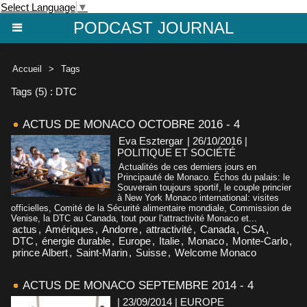
Select Language
▼
PODCAST JOURNAL
Accueil
>
Tags
Tags (5) : DTC
ACTUS DE MONACO OCTOBRE 2016 - 4
Eva Esztergar
| 26/10/2016
|
POLITIQUE ET SOCIÉTÉ
Actualités de ces derniers jours en
Principauté de Monaco. Échos du palais: le
Souverain toujours sportif, le couple princier
à New York Monaco international: visites
officielles, Comité de la Sécurité alimentaire mondiale, Commission de
Venise, la DTC au Canada, tout pour l'attractivité Monaco et...
actus
,
Amériques
,
Andorre
,
attractivité
,
Canada
,
CSA
,
DTC
,
énergie durable
,
Europe
,
Italie
,
Monaco
,
Monte-Carlo
,
prince Albert
,
Saint-Marin
,
Suisse
,
Welcome Monaco
ACTUS DE MONACO SEPTEMBRE 2014 - 4
| 23/09/2014
|
EUROPE