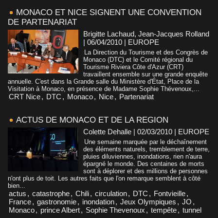
MONACO ET NICE SIGNENT UNE CONVENTION
DE PARTENARIAT
Brigitte Lachaud, Jean-Jacques Rolland
| 06/04/2010
|
EUROPE
La Direction du Tourisme et des Congrès de
Monaco (DTC) et le Comité régional du
Tourisme Riviera Côte d'Azur (CRT)
travaillent ensemble sur une grande enquête
annuelle. C'est dans la Grande salle du Ministère d'État, Place de la
Visitation à Monaco, en présence de Madame Sophie Thévenoux,...
CRT Nice
,
DTC
,
Monaco
,
Nice
,
Partenariat
ACTUS DE MONACO ET DE LA REGION
Colette Dehalle | 02/03/2010
|
EUROPE
Une semaine marquée par le déchaînement
des éléments naturels, tremblement de terre,
pluies diluviennes, inondations, rien n'aura
épargné le monde. Des centaines de morts
sont à déplorer et des millions de personnes
n'ont plus de toit. Les autres faits que l'on remarque semblent à côté
bien...
actus
,
catastrophe
,
Chili
,
circulation
,
DTC
,
Fontvieille
,
France
,
gastronomie
,
inondation
,
Jeux Olympiques
,
JO
,
Monaco
,
prince Albert
,
Sophie Thevenoux
,
tempête
,
tunnel