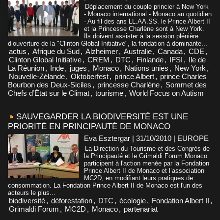
Déplacement du couple princier à New York
- Monaco international - Monaco au quotidien
- Au fil des ans LL.AA.SS. le Prince Albert II
et la Princesse Charlène sont à New York.
Ils doivent assister à la session plénière
d’ouverture de la "Clinton Global Initiative", la fondation à dominante...
actus
,
Afrique du Sud
,
Alzheimer
,
Australie
,
Canada
,
CDE
,
Clinton Global Initiative
,
CREM
,
DTC
,
Finlande
,
IFSI
,
Ile de
La Réunion
,
Inde
,
juges
,
Monaco
,
Nations unies
,
New York
,
Nouvelle-Zélande
,
Oktoberfest
,
prince Albert
,
prince Charles
Bourbon des Deux-Siciles
,
princesse Charlène
,
Sommet des
Chefs d’État sur le Climat
,
tourisme
,
World Focus on Autism
SAUVEGARDER LA BIODIVERSITÉ EST UNE
PRIORITÉ EN PRINCIPAUTÉ DE MONACO
Eva Esztergar | 31/10/2010
|
EUROPE
La Direction du Tourisme et des Congrès de
la Principauté et le Grimaldi Forum Monaco
participent à l'action menée par la Fondation
Prince Albert II de Monaco et l’association
MC2D, en modifiant leurs pratiques de
consommation. La Fondation Prince Albert II de Monaco est l'un des
acteurs le plus...
biodiversité
,
déforestation
,
DTC
,
écologie
,
Fondation Albert II
,
Grimaldi Forum
,
MC2D
,
Monaco
,
partenariat