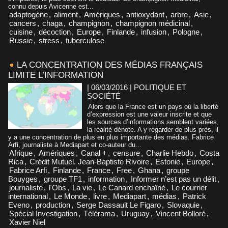
connu depuis Avicenne est...
adaptogène
,
aliment
,
Amériques
,
antioxydant
,
arbre
,
Asie
,
cancers
,
chaga
,
champignon
,
champignon médicinal
,
cuisine
,
décoction
,
Europe
,
Finlande
,
infusion
,
Pologne
,
Russie
,
stress
,
tuberculose
LA CONCENTRATION DES MÉDIAS FRANÇAIS
LIMITE L’INFORMATION
| 06/03/2016
|
POLITIQUE ET
SOCIÉTÉ
Alors que la France est un pays où la liberté
d’expression est une valeur inscrite et que
les sources d’informations semblent variées,
la réalité dénote. A y regarder de plus près, il
y a une concentration de plus en plus importante des médias. Fabrice
Arfi, journaliste à Mediapart et co-auteur du...
Afrique
,
Amériques
,
Canal +
,
censure
,
Charlie Hebdo
,
Costa
Rica
,
Crédit Mutuel. Jean-Baptiste Rivoire
,
Estonie
,
Europe
,
Fabrice Arfi
,
Finlande
,
France
,
Free
,
Ghana
,
groupe
Bouyges
,
groupe TF1
,
information
,
Informer n’est pas un délit
,
journaliste
,
l'Obs
,
La vie
,
Le Canard enchaîné
,
Le courrier
international
,
Le Monde
,
livre
,
Mediapart
,
médias
,
Patrick
Eveno
,
production
,
Serge Dassault Le Figaro
,
Slovaquie
,
Spécial Investigation
,
Télérama
,
Uruguay
,
Vincent Bolloré
,
Xavier Niel