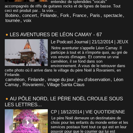
entendez de splendides "vocals"
accompagnés de riffs de guitares rocks et de lignes de basse. Tout
ceci est produit par... la voix...
Bobino
,
concert
,
Finlande
,
Fork
,
France
,
Paris
,
spectacle
,
tournée
,
voix
LES AVENTURES DE LÉON CAMAY - 67
Le Podcast Journal | 21/12/2014
|
JEUX
Notre aventurier s'appelle Léon Camay. Il
participe à tout et à n'importe quoi, au gré de
vos envois d'images. Et comme un vrai
caméléon, il se fond dans son
environnement. A vous de le retrouver dans
cette photo où il arrive dans le village du père Noël à Rovaniemi, en
Finlande.
caméléon
,
Finlande
,
image du jour
,
jeu d'observation
,
Léon
Camay
,
Rovaniemi
,
Village Santa Claus
AU PÔLE NORD, LE PÈRE NOËL CROULE SOUS
LES LETTRES...
CP | 18/12/2014
|
VIE QUOTIDIENNE
Le père Noël demeure un destinataire de
choix pour les enfants du monde entier et les
services postaux font tout ce qui est en leur
pouvoir pour que le courrier qui lui est