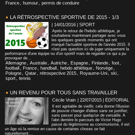
France
,
humour
,
permis de conduire
LA RÉTROSPECTIVE SPORTIVE DE 2015 - 1/3
| 14/01/2016
|
SPORT
Après le retour de l'hebdo athlétique, je
souhaiterai maintenant partager avec vous
les quelques grands moments qui ont
marqué l'actualité sportive de l'année 2015. Il
n'est pas question ici de juger uniquement la
performance d'une équipe ou d'un sportif mais de regarder ce qui a pu
provoquer de...
Allemagne
,
Australie
,
Autriche
,
Espagne
,
Finlande
,
foot
,
football
,
France
,
handball
,
hebdo athlétique
,
Norvège
,
Pologne
,
Qatar
,
rétrospective 2015
,
Royaume-Uni
,
ski
,
sport
,
tennis
UN REVENU POUR TOUS SANS TRAVAILLER
Cécile Vrain
| 22/07/2015
|
ÉDITORIAL
Il est agréable de vieillir, cela donne l'illusion
de pouvoir changer d'idées sans se justifier;
sans passer pour quelqu'un de versatile. A
l'abri derrière le parcours de Victor Hugo
passé du légitimisme au communisme, il est
un âge où la remise en cause de certaines choses se fait
naturellement;...