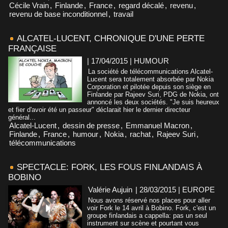
Cécile Vrain
,
Finlande
,
France
,
regard décalé
,
revenu
,
revenu de base inconditionnel
,
travail
ALCATEL-LUCENT, CHRONIQUE D'UNE PERTE
FRANÇAISE
| 17/04/2015
|
HUMOUR
La société de télécommunications Alcatel-
Lucent sera totalement absorbée par Nokia
Corporation et pilotée depuis son siège en
Finlande par Rajeev Suri, PDG de Nokia, ont
annoncé les deux sociétés. "Je suis heureux
et fier d'avoir été un passeur" déclarait hier le dernier directeur
général...
Alcatel-Lucent
,
dessin de presse
,
Emmanuel Macron
,
Finlande
,
France
,
humour
,
Nokia
,
rachat
,
Rajeev Suri
,
télécommunications
SPECTACLE: FORK, LES FOUS FINLANDAIS À
BOBINO
Valérie Aujuin
| 28/03/2015
|
EUROPE
Nous avons réservé nos places pour aller
voir Fork le 14 avril à Bobino. Fork, c'est un
groupe finlandais a cappella: pas un seul
instrument sur scène et pourtant vous