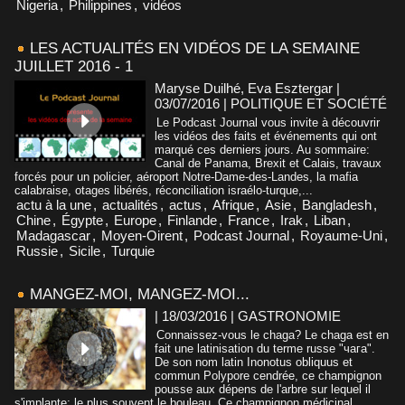
Nigeria
,
Philippines
,
vidéos
LES ACTUALITÉS EN VIDÉOS DE LA SEMAINE
JUILLET 2016 - 1
Maryse Duilhé, Eva Esztergar |
03/07/2016
|
POLITIQUE ET SOCIÉTÉ
Le Podcast Journal vous invite à découvrir
les vidéos des faits et événements qui ont
marqué ces derniers jours. Au sommaire:
Canal de Panama, Brexit et Calais, travaux
forcés pour un policier, aéroport Notre-Dame-des-Landes, la mafia
calabraise, otages libérés, réconciliation israélo-turque,...
actu à la une
,
actualités
,
actus
,
Afrique
,
Asie
,
Bangladesh
,
Chine
,
Égypte
,
Europe
,
Finlande
,
France
,
Irak
,
Liban
,
Madagascar
,
Moyen-Oirent
,
Podcast Journal
,
Royaume-Uni
,
Russie
,
Sicile
,
Turquie
MANGEZ-MOI, MANGEZ-MOI...
| 18/03/2016
|
GASTRONOMIE
Connaissez-vous le chaga? Le chaga est en
fait une latinisation du terme russe "чага".
De son nom latin Inonotus obliquus et
commun Polypore cendrée, ce champignon
pousse aux dépens de l'arbre sur lequel il
s'implante; le plus souvent le bouleau. Ce champignon médicinal,