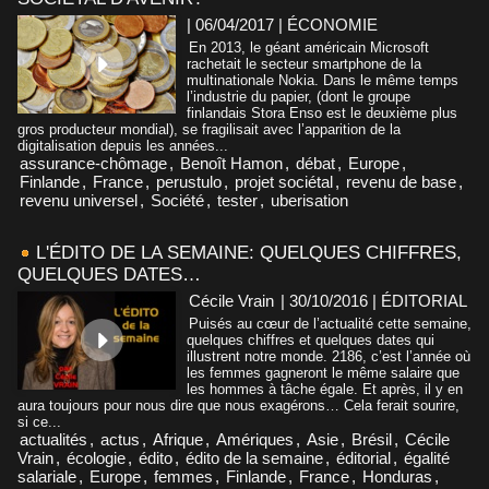
| 06/04/2017
|
ÉCONOMIE
En 2013, le géant américain Microsoft
rachetait le secteur smartphone de la
multinationale Nokia. Dans le même temps
l’industrie du papier, (dont le groupe
finlandais Stora Enso est le deuxième plus
gros producteur mondial), se fragilisait avec l’apparition de la
digitalisation depuis les années...
assurance-chômage
,
Benoît Hamon
,
débat
,
Europe
,
Finlande
,
France
,
perustulo
,
projet sociétal
,
revenu de base
,
revenu universel
,
Société
,
tester
,
uberisation
L'ÉDITO DE LA SEMAINE: QUELQUES CHIFFRES,
QUELQUES DATES…
Cécile Vrain
| 30/10/2016
|
ÉDITORIAL
Puisés au cœur de l’actualité cette semaine,
quelques chiffres et quelques dates qui
illustrent notre monde. 2186, c’est l’année où
les femmes gagneront le même salaire que
les hommes à tâche égale. Et après, il y en
aura toujours pour nous dire que nous exagérons… Cela ferait sourire,
si ce...
actualités
,
actus
,
Afrique
,
Amériques
,
Asie
,
Brésil
,
Cécile
Vrain
,
écologie
,
édito
,
édito de la semaine
,
éditorial
,
égalité
salariale
,
Europe
,
femmes
,
Finlande
,
France
,
Honduras
,