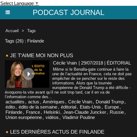
Select Language
▼
PODCAST JOURNAL
Accueil
>
Tags
Tags (26) : Finlande
JE T'AIME MOI NON PLUS
Cécile Vrain
| 29/07/2018
|
ÉDITORIAL
Même si le Benalla-gate continue à faire la
une de l’actualité en France, cela ne doit pas
empêcher de se pencher sur le reste des
informations. Alors que la tournée
européenne de Donald Trump a été difficile -
évoquons-la vite avant qu’il ne soit trop tard, car il en va de
l’information comme des...
actualités
,
actus
,
Amériques
,
Cécile Vrain
,
Donald Trump
,
édito
,
édito de la semaine
,
éditorial
,
Etats-Unis
,
Europe
,
Finlande
,
France
,
Helsinki
,
Jean-Claude Juncker
,
Russie
,
Union européenne
,
vidéos
,
Vladimir Poutine
LES DERNIÈRES ACTUS DE FINLANDE