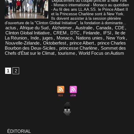
Déplacement du couple princier à New York
- Monaco international - Monaco au quotidien
- Au fil des ans LL.AA.SS. le Prince Albert II
et la Princesse Charlène sont à New York.
Ils doivent assister à la session plénière
d’ouverture de la "Clinton Global Initiative", la fondation à dominante...
actus
,
Afrique du Sud
,
Alzheimer
,
Australie
,
Canada
,
CDE
,
Clinton Global Initiative
,
CREM
,
DTC
,
Finlande
,
IFSI
,
Ile de
La Réunion
,
Inde
,
juges
,
Monaco
,
Nations unies
,
New York
,
Nouvelle-Zélande
,
Oktoberfest
,
prince Albert
,
prince Charles
Bourbon des Deux-Siciles
,
princesse Charlène
,
Sommet des
Chefs d’État sur le Climat
,
tourisme
,
World Focus on Autism
1
2
ÉDITORIAL