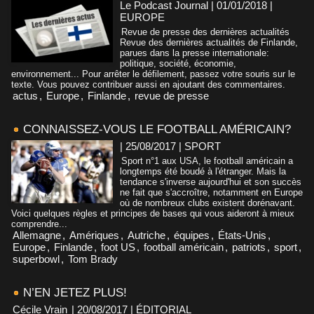
Le Podcast Journal | 01/01/2018
|
EUROPE
Revue de presse des dernières actualités
Revue des dernières actualités de Finlande,
parues dans la presse internationale:
politique, société, économie,
environnement... Pour arrêter le défilement, passez votre souris sur le
texte. Vous pouvez contribuer aussi en ajoutant des commentaires.
actus
,
Europe
,
Finlande
,
revue de presse
CONNAISSEZ-VOUS LE FOOTBALL AMÉRICAIN?
| 25/08/2017
|
SPORT
Sport n°1 aux USA, le football américain a
longtemps été boudé à l'étranger. Mais la
tendance s'inverse aujourd'hui et son succès
ne fait que s'accroître, notamment en Europe
où de nombreux clubs existent dorénavant.
Voici quelques règles et principes de bases qui vous aideront à mieux
comprendre...
Allemagne
,
Amériques
,
Autriche
,
équipes
,
États-Unis
,
Europe
,
Finlande
,
foot US
,
football américain
,
patriots
,
sport
,
superbowl
,
Tom Brady
N’EN JETEZ PLUS!
Cécile Vrain
| 20/08/2017
|
ÉDITORIAL