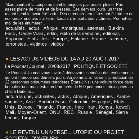
Mais pourtant la coupe ne semble toujours pas assez pleine. Pas
assez pleine de morts et de blessés. Ces derniers jours, un triste
record semble avoir été battu. Des attentats terroristes ont éclaté en de
nombreux endroits sur terre, faisant d’importantes victimes. Permettez-
moi de les énumérer...
actualités
,
actus
,
Afrique
,
Amériques
,
attentats
,
Burkina
Faso
,
Cécile Vrain
,
édito
,
édito de la semaine
,
éditorial
,
Espagne
,
Etats-Unis
,
Europe
,
Finlande
,
France
,
racisme
,
terroristes
,
victimes
,
vidéos
LES ACTUS VIDÉOS DU 14 AU 20 AOÛT 2017
Le Podcast Journal | 20/08/2017
|
POLITIQUE ET SOCIÉTÉ
Le Podcast Journal vous invite à découvrir les vidéos des événements
qui ont marqué ces derniers jours. Au sommaire: Koweït: arrestation de
12 personnes présumées terroristes États-Unis: une voiture fonce dans
la foule d'une manifestation Iran: près de 500 personnes intoxiquées au
chlore Burkina...
actu à la une
,
actualités
,
actus
,
Afrique
,
Amériques
,
Arabie
saoudite
,
Asie
,
Burkina Faso
,
Colombie
,
Espagne
,
Etats-
Unis
,
Europe
,
Finlande
,
France
,
Inde
,
Iran
,
Kenya
,
Koweït
,
Mali
,
Moyen-Orient
,
ONU
,
RDC
,
Russie
,
Sénégal
,
Sierra
Leone
,
Turquie
LE REVENU UNIVERSEL, UTOPIE OU PROJET
SOCIÉTAL D'AVENIR?