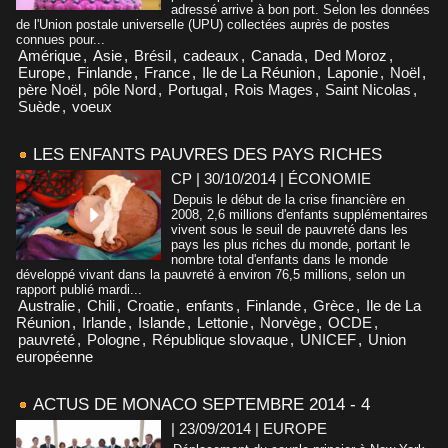
adressé arrive à bon port. Selon les données
de l'Union postale universelle (UPU) collectées auprès de postes
connues pour...
Amérique
,
Asie
,
Brésil
,
cadeaux
,
Canada
,
Ded Moroz
,
Europe
,
Finlande
,
France
,
Ile de La Réunion
,
Laponie
,
Noël
,
père Noël
,
pôle Nord
,
Portugal
,
Rois Mages
,
Saint Nicolas
,
Suède
,
voeux
LES ENFANTS PAUVRES DES PAYS RICHES
CP | 30/10/2014
|
ÉCONOMIE
Depuis le début de la crise financière en
2008, 2,6 millions d'enfants supplémentaires
vivent sous le seuil de pauvreté dans les
pays les plus riches du monde, portant le
nombre total d'enfants dans le monde
développé vivant dans la pauvreté à environ 76,5 millions, selon un
rapport publié mardi...
Australie
,
Chili
,
Croatie
,
enfants
,
Finlande
,
Grèce
,
Ile de La
Réunion
,
Irlande
,
Islande
,
Lettonie
,
Norvège
,
OCDE
,
pauvreté
,
Pologne
,
République slovaque
,
UNICEF
,
Union
européenne
ACTUS DE MONACO SEPTEMBRE 2014 - 4
| 23/09/2014
|
EUROPE