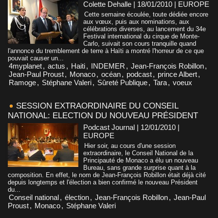
Colette Dehalle | 18/01/2010
|
EUROPE
Cette semaine écoulée, toute dédiée encore
aux vœux, puis aux nominations, aux
célébrations diverses, au lancement du 34e
Festival international du cirque de Monte-
Carlo, suivait son cours tranquille quand
l'annonce du tremblement de terre à Haïti a montré l'horreur de ce que
pouvait causer un...
4myplanet
,
actus
,
Haiti
,
INDEMER
,
Jean-François Robillon
,
Jean-Paul Proust
,
Monaco
,
océan
,
podcast
,
prince Albert
,
Ramoge
,
Stéphane Valeri
,
Sûreté Publique
,
Tara
,
voeux
SESSION EXTRAORDINAIRE DU CONSEIL
NATIONAL: ELECTION DU NOUVEAU PRÉSIDENT
Podcast Journal | 12/01/2010
|
EUROPE
Hier soir, au cours d'une session
extraordinaire, le Conseil National de la
Principauté de Monaco a élu un nouveau
Bureau, sans grande surprise quant à la
composition. En effet, le nom de Jean-François Robillon était déjà cité
depuis longtemps et l'élection a bien confirmé le nouveau Président
du...
Conseil national
,
élection
,
Jean-François Robillon
,
Jean-Paul
Proust
,
Monaco
,
Stéphane Valeri