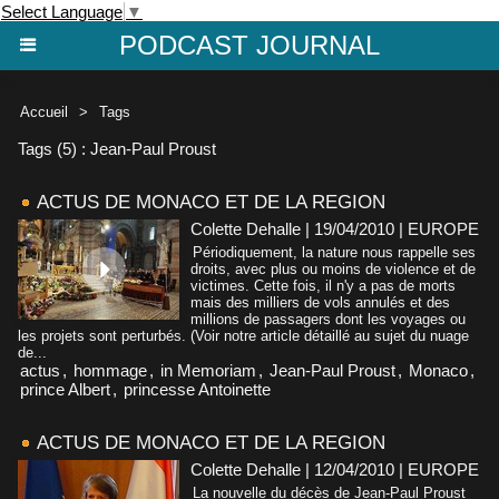
Select Language
▼
PODCAST JOURNAL
Accueil
>
Tags
Tags (5) : Jean-Paul Proust
ACTUS DE MONACO ET DE LA REGION
Colette Dehalle | 19/04/2010
|
EUROPE
Périodiquement, la nature nous rappelle ses
droits, avec plus ou moins de violence et de
victimes. Cette fois, il n'y a pas de morts
mais des milliers de vols annulés et des
millions de passagers dont les voyages ou
les projets sont perturbés. (Voir notre article détaillé au sujet du nuage
de...
actus
,
hommage
,
in Memoriam
,
Jean-Paul Proust
,
Monaco
,
prince Albert
,
princesse Antoinette
ACTUS DE MONACO ET DE LA REGION
Colette Dehalle | 12/04/2010
|
EUROPE
La nouvelle du décès de Jean-Paul Proust