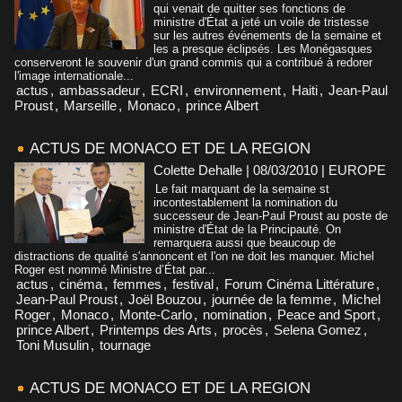
qui venait de quitter ses fonctions de
ministre d'État a jeté un voile de tristesse
sur les autres événements de la semaine et
les a presque éclipsés. Les Monégasques
conserveront le souvenir d'un grand commis qui a contribué à redorer
l'image internationale...
actus
,
ambassadeur
,
ECRI
,
environnement
,
Haiti
,
Jean-Paul
Proust
,
Marseille
,
Monaco
,
prince Albert
ACTUS DE MONACO ET DE LA REGION
Colette Dehalle | 08/03/2010
|
EUROPE
Le fait marquant de la semaine st
incontestablement la nomination du
successeur de Jean-Paul Proust au poste de
ministre d'État de la Principauté. On
remarquera aussi que beaucoup de
distractions de qualité s'annoncent et l'on ne doit les manquer. Michel
Roger est nommé Ministre d’État par...
actus
,
cinéma
,
femmes
,
festival
,
Forum Cinéma Littérature
,
Jean-Paul Proust
,
Joël Bouzou
,
journée de la femme
,
Michel
Roger
,
Monaco
,
Monte-Carlo
,
nomination
,
Peace and Sport
,
prince Albert
,
Printemps des Arts
,
procès
,
Selena Gomez
,
Toni Musulin
,
tournage
ACTUS DE MONACO ET DE LA REGION