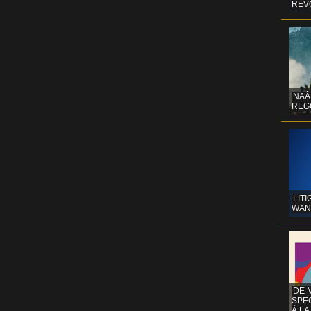
REV
NAÂ
REG
LITI
WAN
DE 
SPE
À LA