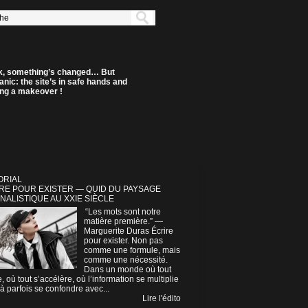
k, something’s changed… But
anic: the site’s in safe hands and
ting a makeover !
ORIAL
RE POUR EXISTER — QUID DU PAYSAGE
NALISTIQUE AU XXIE SIÈCLE
“Les mots sont notre
matière première.” —
Marguerite Duras Écrire
pour exister. Non pas
comme une formule, mais
comme une nécessité.
Dans un monde où tout
e, où tout s’accélère, où l’information se multiplie
à parfois se confondre avec...
Lire l'édito