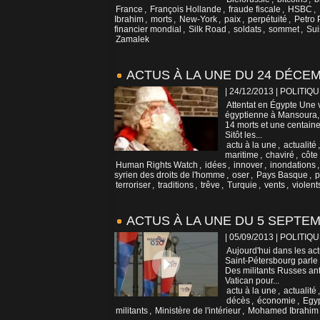
France
,
François Hollande
,
fraude fiscale
,
HSBC
,
Ibrahim
,
morts
,
New-York
,
paix
,
perpétuité
,
Petro
financier mondial
,
Silk Road
,
soldats
,
sommet
,
Sui
Zamalek
ACTUS À LA UNE DU 24 DÉCE
| 24/12/2013
|
POLITIQU
Attentat en Égypte Une v
égyptienne à Mansoura, 
14 morts et une centaine
Sitôt les...
actu à la une
,
actualité
maritime
,
chaviré
,
côte
Human Rights Watch
,
idées
,
innover
,
inondations
syrien des droits de l'homme
,
oser
,
Pays Basque
,
p
terroriser
,
traditions
,
trêve
,
Turquie
,
vents
,
violent
ACTUS À LA UNE DU 5 SEPTEM
| 05/09/2013
|
POLITIQU
Aujourd'hui dans les act
Saint-Pétersbourg parle
Des militants Russes a
Vatican pour...
actu à la une
,
actualité
décès
,
économie
,
Egy
militants
,
Ministère de l'intérieur
,
Mohamed Ibrahim