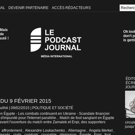
NAL
DEVENIR PARTENAIRE
ACCÈS RÉDACTEURS
 Mais
Oh loo
 de
don’t p
auté !
is get
ÉDIT
ÉCRI
JOUR
DU 9 FÉVRIER 2015
uilhé | 09/02/2015
|
POLITIQUE ET SOCIÉTÉ
en Égypte - Les combats continuent en Ukraine - Scandale financier
d'impunité pour l'Internet parallèle... Match de foot sanglant en Égypte
e avant l'ouverture du match entre Zamalek et Enpi, des supporters
circul
jusqu’
,
affrontement
,
Alexandre Loukachenko
,
Allemagne
,
Angela Merkel
,
lessés
,
civils
,
combats
,
coupable
,
démission
,
Égypte
,
Enpi
,
foot
,