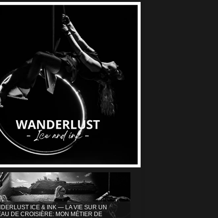
DERLUST ICE & INK — LA VIE SUR UN
AU DE CROISIÈRE: MON MÉTIER DE