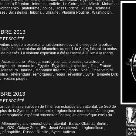
Ile de La Réunion
,
Internet parallèle
,
Le Caire
,
lois
,
Minsk
,
Mohamed
 Porochenko
,
plateforme
,
police
,
Ross Ulbricht
,
Russie
,
scandale
sse
,
Swissleaks
,
tribunal
,
Ukraine
,
Vladimir Poutine
,
Washington
,
MBRE 2013
E ET SOCIÉTÉ
oiture piégée a explosé la nuit dernière devant le siège de la police
située à une centaine de kilomètres au nord du Caire, faisant au moins
 de blessés. La violente explosion a été ressentie à 20 km à la ronde.
,
Actus à la une
,
Alep
,
amarré
,
attentat
,
blessés
,
catastrophe
 égéenne
,
économie
,
Égypte
,
Égyptiens
,
explosion
,
fête
,
France
,
,
Mansoura
,
marine
,
Mohamed Ibrahim
,
morts
,
Noël
,
Observatoire
olice
,
référendum
,
remorqueur
,
repas
,
réveillon
,
Syrie
,
tempête Dirk
,
s
,
voiture piégée
BRE 2013
E ET SOCIÉTÉ
us: Le ministre égyptien de l'Intérieur échappe à un attentat; Le G20 de
 plus de la Syrie que d'économie; Légionellose mortelle en Allemagne;
nti-homophobie espèrent rencontrer Obama; Un archevêque exclu du
,
Allemagne
,
anti-homophobie
,
attentat
,
Barack Obama
,
Berlin
,
pte
,
G20
,
Galaxy Gear
,
IFA
,
Josef Wesolowski
,
Légionellose
,
WAN
,
pédophilie
,
Russe
,
Russie
,
Syrie
,
Vatican
BATE