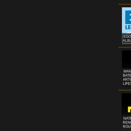
EGO
ALB
WAN
BATE
ART
LIFE
NAT
REN
ROU