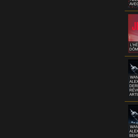
AVE
L'H
DÔM
WAN
ALE
DERR
RÉV
ART
WAN
ALE
BEHI