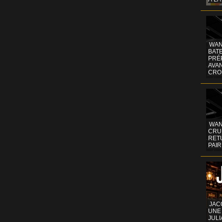
WAN
BATE
PRÉ
AVA
CRO
WAN
CRUI
RETU
PAIR
JAC
UNE
JULI