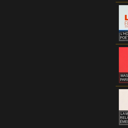
L'H
POÉT
MAS
PARI
LA 
REL
ÉMER