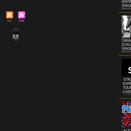
PAT
PRO
WAN
CRUI
PROF
STR
EXP
TOUR
CAD
ALE