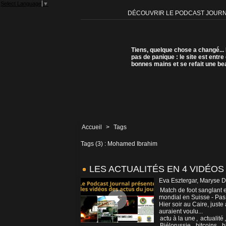
Select Language
▼
DÉCOUVRIR LE PODCAST JOUR
Tiens, quelque chose a changé...
pas de panique : le site est entre
bonnes mains et se refait une be
Accueil
>
Tags
Tags (3) : Mohamed Ibrahim
LES ACTUALITÉS EN 4 VIDÉOS 
Eva Esztergar, Maryse D
Match de foot sanglant 
mondial en Suisse - Pas 
Hier soir au Caire, just
auraient voulu...
actu à la une
,
actualité
Biélorussie
,
bitcoins
,
b