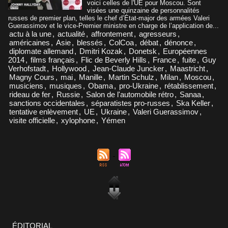
voici celles de l'UE pour Moscou. Sont
visées une quinzaine de personnalités
russes de premier plan, telles le chef d’État-major des armées Valeri
Guerassimov et le vice-Premier ministre en charge de l’application de...
actu à la une
,
actualité
,
affrontement
,
agresseurs
,
américaines
,
Asie
,
blessés
,
ColCoa
,
débat
,
dénonce
,
diplomate allemand
,
Dmitri Kozak
,
Donetsk
,
Européennes
2014
,
films français
,
Flic de Beverly Hills
,
France
,
fuite
,
Guy
Verhofstadt
,
Hollywood
,
Jean-Claude Juncker
,
Maastricht
,
Magny Cours
,
mai
,
Manille
,
Martin Schulz
,
Milan
,
Moscou
,
musiciens
,
musiques
,
Obama
,
pro-Ukraine
,
rétablissement
,
rideau de fer
,
Russie
,
Salon de l'automobile rétro
,
Sanaa
,
sanctions occidentales
,
séparatistes pro-russes
,
Ska Keller
,
tentative enlèvement
,
UE
,
Ukraine
,
Valeri Guerassimov
,
visite officielle
,
xylophone
,
Yémen
ÉDITORIAL