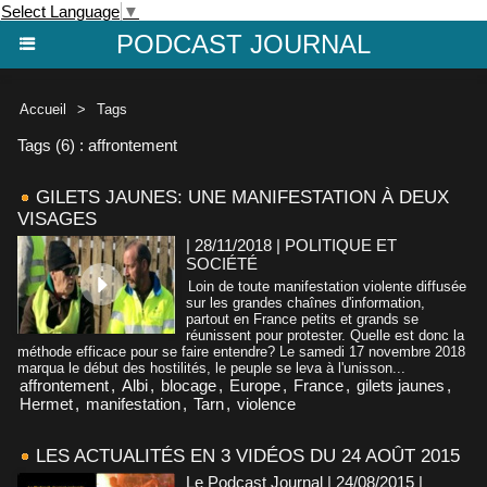
Select Language
▼
PODCAST JOURNAL
Accueil
>
Tags
Tags (6) : affrontement
GILETS JAUNES: UNE MANIFESTATION À DEUX
VISAGES
| 28/11/2018
|
POLITIQUE ET
SOCIÉTÉ
Loin de toute manifestation violente diffusée
sur les grandes chaînes d'information,
partout en France petits et grands se
réunissent pour protester. Quelle est donc la
méthode efficace pour se faire entendre? Le samedi 17 novembre 2018
marqua le début des hostilités, le peuple se leva à l'unisson...
affrontement
,
Albi
,
blocage
,
Europe
,
France
,
gilets jaunes
,
Hermet
,
manifestation
,
Tarn
,
violence
LES ACTUALITÉS EN 3 VIDÉOS DU 24 AOÛT 2015
Le Podcast Journal | 24/08/2015
|