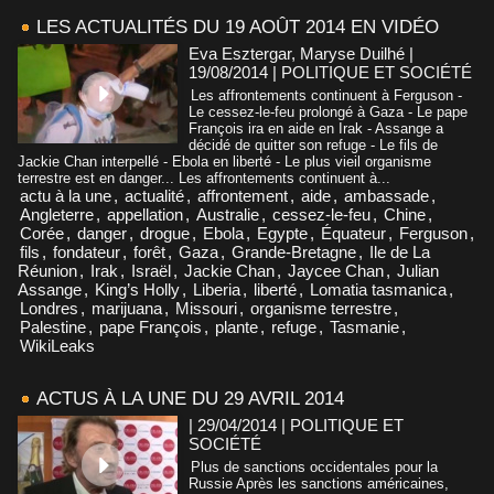
LES ACTUALITÉS DU 19 AOÛT 2014 EN VIDÉO
Eva Esztergar, Maryse Duilhé |
19/08/2014
|
POLITIQUE ET SOCIÉTÉ
Les affrontements continuent à Ferguson -
Le cessez-le-feu prolongé à Gaza - Le pape
François ira en aide en Irak - Assange a
décidé de quitter son refuge - Le fils de
Jackie Chan interpellé - Ebola en liberté - Le plus vieil organisme
terrestre est en danger... Les affrontements continuent à...
actu à la une
,
actualité
,
affrontement
,
aide
,
ambassade
,
Angleterre
,
appellation
,
Australie
,
cessez-le-feu
,
Chine
,
Corée
,
danger
,
drogue
,
Ebola
,
Egypte
,
Équateur
,
Ferguson
,
fils
,
fondateur
,
forêt
,
Gaza
,
Grande-Bretagne
,
Ile de La
Réunion
,
Irak
,
Israël
,
Jackie Chan
,
Jaycee Chan
,
Julian
Assange
,
King’s Holly
,
Liberia
,
liberté
,
Lomatia tasmanica
,
Londres
,
marijuana
,
Missouri
,
organisme terrestre
,
Palestine
,
pape François
,
plante
,
refuge
,
Tasmanie
,
WikiLeaks
ACTUS À LA UNE DU 29 AVRIL 2014
| 29/04/2014
|
POLITIQUE ET
SOCIÉTÉ
Plus de sanctions occidentales pour la
Russie Après les sanctions américaines,