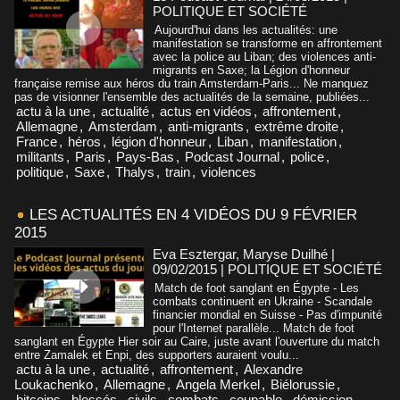
POLITIQUE ET SOCIÉTÉ
Aujourd'hui dans les actualités: une
manifestation se transforme en affrontement
avec la police au Liban; des violences anti-
migrants en Saxe; la Légion d'honneur
française remise aux héros du train Amsterdam-Paris... Ne manquez
pas de visionner l'ensemble des actualités de la semaine, publiées...
actu à la une
,
actualité
,
actus en vidéos
,
affrontement
,
Allemagne
,
Amsterdam
,
anti-migrants
,
extrême droite
,
France
,
héros
,
légion d'honneur
,
Liban
,
manifestation
,
militants
,
Paris
,
Pays-Bas
,
Podcast Journal
,
police
,
politique
,
Saxe
,
Thalys
,
train
,
violences
LES ACTUALITÉS EN 4 VIDÉOS DU 9 FÉVRIER
2015
Eva Esztergar, Maryse Duilhé |
09/02/2015
|
POLITIQUE ET SOCIÉTÉ
Match de foot sanglant en Égypte - Les
combats continuent en Ukraine - Scandale
financier mondial en Suisse - Pas d'impunité
pour l'Internet parallèle... Match de foot
sanglant en Égypte Hier soir au Caire, juste avant l'ouverture du match
entre Zamalek et Enpi, des supporters auraient voulu...
actu à la une
,
actualité
,
affrontement
,
Alexandre
Loukachenko
,
Allemagne
,
Angela Merkel
,
Biélorussie
,
bitcoins
,
blessés
,
civils
,
combats
,
coupable
,
démission
,