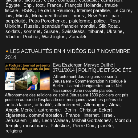
Égypte
,
Enpi
,
foot
,
France
,
François Hollande
,
fraude
fiscale
,
HSBC
,
Ile de La Réunion
,
Internet parallèle
,
Le Caire
,
lois
,
Minsk
,
Mohamed Ibrahim
,
morts
,
New-York
,
paix
,
perpétuité
,
Petro Porochenko
,
plateforme
,
police
,
Ross
Ulbricht
,
Russie
,
scandale financier mondial
,
Silk Road
,
soldats
,
sommet
,
Suisse
,
Swissleaks
,
tribunal
,
Ukraine
,
Vladimir Poutine
,
Washington
,
Zamalek
LES ACTUALITÉS EN 4 VIDÉOS DU 7 NOVEMBRE
2014
Eva Esztergar, Maryse Duilhé |
07/11/2014
|
POLITIQUE ET SOCIÉTÉ
Affrontement des religions ce soir à
Jérusalem - Commémoration historique à
Berlin - L'achat de cigarettes sur le Net -
Naissance d'une nouvelle planète...
Affrontement des religions ce soir à Jérusalem 1300 policiers ont pris
position autour de l’esplanade des mosquées avant les prières du...
actu à la une
,
actualité
,
affrontement
,
Allemagne
,
Alma
,
Angela Merkel
,
astronomie
,
Berlin
,
Christian Eckert
,
cigarettes
,
commémoration
,
France
,
Internet
,
Israel
,
Jérusalem
,
juifs
,
Lech Walasa
,
Mikhail Gorbatchev
,
Mont du
Temple
,
musulmans
,
Palestine
,
Pierre Cox
,
planète
,
religions