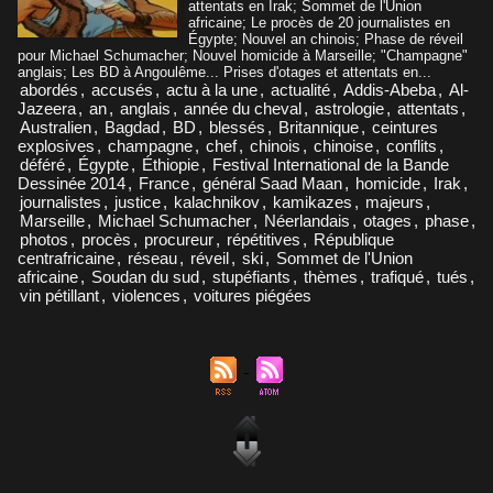
attentats en Irak; Sommet de l'Union
africaine; Le procès de 20 journalistes en
Égypte; Nouvel an chinois; Phase de réveil
pour Michael Schumacher; Nouvel homicide à Marseille; "Champagne"
anglais; Les BD à Angoulême... Prises d'otages et attentats en...
abordés
,
accusés
,
actu à la une
,
actualité
,
Addis-Abeba
,
Al-
Jazeera
,
an
,
anglais
,
année du cheval
,
astrologie
,
attentats
,
Australien
,
Bagdad
,
BD
,
blessés
,
Britannique
,
ceintures
explosives
,
champagne
,
chef
,
chinois
,
chinoise
,
conflits
,
déféré
,
Égypte
,
Éthiopie
,
Festival International de la Bande
Dessinée 2014
,
France
,
général Saad Maan
,
homicide
,
Irak
,
journalistes
,
justice
,
kalachnikov
,
kamikazes
,
majeurs
,
Marseille
,
Michael Schumacher
,
Néerlandais
,
otages
,
phase
,
photos
,
procès
,
procureur
,
répétitives
,
République
centrafricaine
,
réseau
,
réveil
,
ski
,
Sommet de l'Union
africaine
,
Soudan du sud
,
stupéfiants
,
thèmes
,
trafiqué
,
tués
,
vin pétillant
,
violences
,
voitures piégées