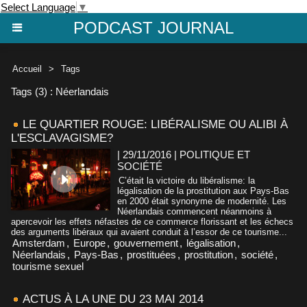
Select Language
▼
PODCAST JOURNAL
Accueil
>
Tags
Tags (3) : Néerlandais
LE QUARTIER ROUGE: LIBÉRALISME OU ALIBI À
L'ESCLAVAGISME?
| 29/11/2016
|
POLITIQUE ET
SOCIÉTÉ
C’était la victoire du libéralisme: la
légalisation de la prostitution aux Pays-Bas
en 2000 était synonyme de modernité. Les
Néerlandais commencent néanmoins à
apercevoir les effets néfastes de ce commerce florissant et les échecs
des arguments libéraux qui avaient conduit à l’essor de ce tourisme...
Amsterdam
,
Europe
,
gouvernement
,
légalisation
,
Néerlandais
,
Pays-Bas
,
prostituées
,
prostitution
,
société
,
tourisme sexuel
ACTUS À LA UNE DU 23 MAI 2014