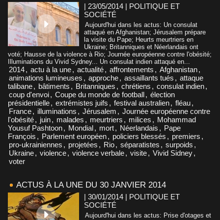
| 23/05/2014
|
POLITIQUE ET
SOCIÉTÉ
Aujourd'hui dans les actus: Un consulat
attaqué en Afghanistan; Jérusalem prépare
la visite du Pape; Heurts meurtriers en
Ukraine; Britanniques et Néerlandais ont
voté; Hausse de la violence à Rio; Journée européenne contre l'obésité;
Illuminations du Vivid Sydney... Un consulat indien attaqué en...
2014
,
actu à la une
,
actualité
,
affrontements
,
Afghanistan
,
animations lumineuses
,
approche
,
assaillants tués
,
attaque
talibane
,
bâtiments
,
Britanniques
,
chrétiens
,
consulat indien
,
coup d'envoi
,
Coupe du monde de football
,
élection
présidentielle
,
extrémistes juifs
,
festival australien
,
fléau
,
France
,
illuminations
,
Jérusalem
,
Journée européenne contre
l'obésité
,
juin
,
malades
,
meurtriers
,
milices
,
Mohammad
Yousuf Pashtoon
,
Mondial
,
mort
,
Néerlandais
,
Pape
François
,
Parlement européen
,
policiers blessés
,
premiers
,
pro-ukrainiennes
,
projetées
,
Rio
,
séparatistes
,
surpoids
,
Ukraine
,
violence
,
violence verbale
,
visite
,
Vivid Sidney
,
voter
ACTUS À LA UNE DU 30 JANVIER 2014
| 30/01/2014
|
POLITIQUE ET
SOCIÉTÉ
Aujourd'hui dans les actus: Prise d'otages et