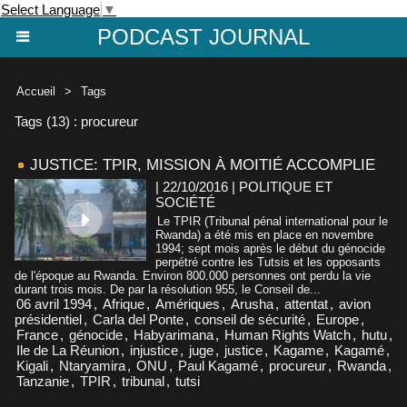
Select Language
▼
PODCAST JOURNAL
Accueil
>
Tags
Tags (13) : procureur
JUSTICE: TPIR, MISSION À MOITIÉ ACCOMPLIE
| 22/10/2016
|
POLITIQUE ET
SOCIÉTÉ
Le TPIR (Tribunal pénal international pour le
Rwanda) a été mis en place en novembre
1994; sept mois après le début du génocide
perpétré contre les Tutsis et les opposants
de l'époque au Rwanda. Environ 800.000 personnes ont perdu la vie
durant trois mois. De par la résolution 955, le Conseil de...
06 avril 1994
,
Afrique
,
Amériques
,
Arusha
,
attentat
,
avion
présidentiel
,
Carla del Ponte
,
conseil de sécurité
,
Europe
,
France
,
génocide
,
Habyarimana
,
Human Rights Watch
,
hutu
,
Ile de La Réunion
,
injustice
,
juge
,
justice
,
Kagame
,
Kagamé
,
Kigali
,
Ntaryamira
,
ONU
,
Paul Kagamé
,
procureur
,
Rwanda
,
Tanzanie
,
TPIR
,
tribunal
,
tutsi