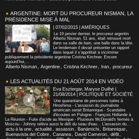
ARGENTINE: MORT DU PROCUREUR NISMAN, LA
PRÉSIDENCE MISE À MAL
| 07/02/2015
|
AMÉRIQUES
Le 19 janvier dernier, le procureur argentin
Alberto Nisman, 51 ans, était retrouvé mort
dans sa salle de bain, une balle dans la tête.
Le lendemain il devait présenter un rapport
dans lequel il s’apprêtait à incriminer
publiquement la présidente argentine Cristina Kirchner. Encore
aujourd’hui,...
Alberto Nisman
,
Argentine
,
Cristina Kirchner
,
Iran
,
procureur
LES ACTUALITÉS DU 21 AOÛT 2014 EN VIDÉO
Eva Esztergar, Maryse Duilhé |
21/08/2014
|
POLITIQUE ET SOCIÉTÉ
Une quarantaine de personnes tuées à
Hiroshima - L'assassin du journaliste
américain serait Britannique - Scandales
d'écoutes en Pologne - François Hollande à
La Réunion - Fuite d'acide au Mexique - Plusieurs McDonald's fermés à
Moscou - Johnny relève aussi le défi du seau d'eau... L'assassin du...
actu à la une
,
actualité
,
assassin
,
Banámichi
,
Britannique
,
Buenavista del Cobre
,
Cananea
,
David Cameron
,
défit
,