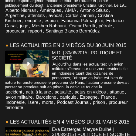
ancien espion argentin modifie le court de l'affaire et pointe
publiquement du doigt l’ancienne présidente Cristina Kirchner. Le 19...
Alberto Nisman
,
Amériques
,
AMIA
,
Antonio Stiuso
,
Argentine
,
attentats
,
avocat
,
Carlos Zannini
,
Cristina
Kirchner
,
enquête
,
espion
,
Fabianna Palmaghini
,
Federico
Casal
,
juge
,
Moshen Rabbani
,
Oscar Parrilli
,
pétrole
,
procureur
,
rapport
,
Santiago Blanco Bermúdez
LES ACTUALITÉS EN 3 VIDÉOS DU 30 JUIN 2015
M.D. | 30/06/2015
|
POLITIQUE ET
SOCIÉTÉ
Aujourd'hui dans les actualités: un avion
militaire s'écrase sur une zone résidentielle
en Indonésie tuant des dizaines de
personnes; l'attaque en Isère est bien de
nature terroriste précise le procureur de Paris, l’auteur présumé devrait
passer sa première nuit en prison; la canicule touche la...
accident
,
actu à la une
,
actualité
,
actus en vidéos
,
attaque
,
avion militaire
,
Barcelone
,
canicule
,
Espagne
,
France
,
Indonésie
,
Isère
,
morts
,
Podcast Journal
,
prison
,
procureur
,
terroriste
LES ACTUALITÉS EN 4 VIDÉOS DU 31 MARS 2015
Eva Esztergar, Maryse Duilhé |
31/03/2015
|
POLITIQUE ET SOCIÉTÉ