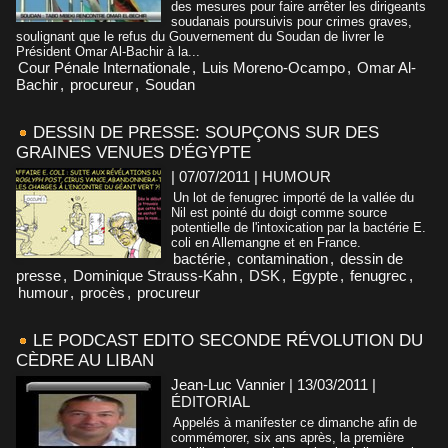
des mesures pour faire arrêter les dirigeants
soudanais poursuivis pour crimes graves,
soulignant que le refus du Gouvernement du Soudan de livrer le
Président Omar Al-Bachir à la...
Cour Pénale Internationale
,
Luis Moreno-Ocampo
,
Omar Al-
Bachir
,
procureur
,
Soudan
DESSIN DE PRESSE: SOUPÇONS SUR DES
GRAINES VENUES D'ÉGYPTE
| 07/07/2011
|
HUMOUR
Un lot de fenugrec importé de la vallée du
Nil est pointé du doigt comme source
potentielle de l'intoxication par la bactérie E.
coli en Allemangne et en France.
bactérie
,
contamination
,
dessin de
presse
,
Dominique Strauss-Kahn
,
DSK
,
Egypte
,
fenugrec
,
humour
,
procès
,
procureur
LE PODCAST EDITO SECONDE RÉVOLUTION DU
CÈDRE AU LIBAN
Jean-Luc Vannier | 13/03/2011
|
ÉDITORIAL
Appelés à manifester ce dimanche afin de
commémorer, six ans après, la première