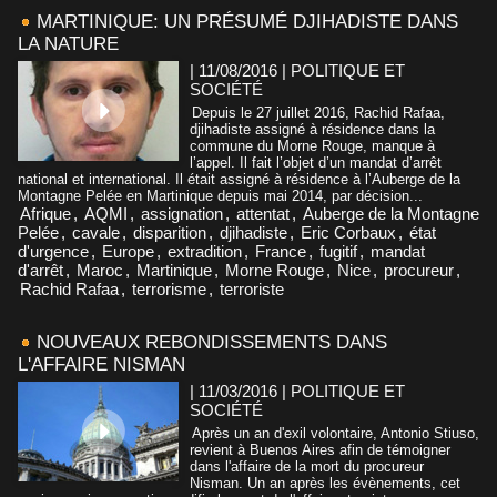
MARTINIQUE: UN PRÉSUMÉ DJIHADISTE DANS
LA NATURE
| 11/08/2016
|
POLITIQUE ET
SOCIÉTÉ
Depuis le 27 juillet 2016, Rachid Rafaa,
djihadiste assigné à résidence dans la
commune du Morne Rouge, manque à
l’appel. Il fait l’objet d’un mandat d’arrêt
national et international. Il était assigné à résidence à l’Auberge de la
Montagne Pelée en Martinique depuis mai 2014, par décision...
Afrique
,
AQMI
,
assignation
,
attentat
,
Auberge de la Montagne
Pelée
,
cavale
,
disparition
,
djihadiste
,
Eric Corbaux
,
état
d'urgence
,
Europe
,
extradition
,
France
,
fugitif
,
mandat
d'arrêt
,
Maroc
,
Martinique
,
Morne Rouge
,
Nice
,
procureur
,
Rachid Rafaa
,
terrorisme
,
terroriste
NOUVEAUX REBONDISSEMENTS DANS
L'AFFAIRE NISMAN
| 11/03/2016
|
POLITIQUE ET
SOCIÉTÉ
Après un an d'exil volontaire, Antonio Stiuso,
revient à Buenos Aires afin de témoigner
dans l'affaire de la mort du procureur
Nisman. Un an après les évènements, cet