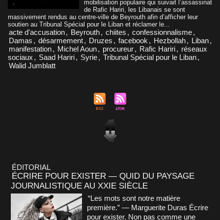
mobilisation populaire qui suivait l’assassinat
de Rafic Hariri, les Libanais se sont
massivement rendus au centre-ville de Beyrouth afin d’afficher leur
soutien au Tribunal Spécial pour le Liban et réclamer le...
acte d'accusation
,
Beyrouth
,
chiites
,
confessionnalisme
,
Damas
,
désarmement
,
Druzes
,
facebook
,
Hezbollah
,
Liban
,
manifestation
,
Michel Aoun
,
procureur
,
Rafic Hariri
,
réseaux
sociaux
,
Saad Hariri
,
Syrie
,
Tribunal Spécial pour le Liban
,
Walid Jumblatt
ÉDITORIAL
ÉCRIRE POUR EXISTER — QUID DU PAYSAGE
JOURNALISTIQUE AU XXIE SIÈCLE
“Les mots sont notre matière
première.” — Marguerite Duras Écrire
pour exister. Non pas comme une