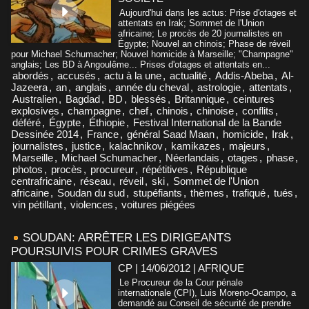
Aujourd'hui dans les actus: Prise d'otages et
attentats en Irak; Sommet de l'Union
africaine; Le procès de 20 journalistes en
Égypte; Nouvel an chinois; Phase de réveil
pour Michael Schumacher; Nouvel homicide à Marseille; "Champagne"
anglais; Les BD à Angoulême... Prises d'otages et attentats en...
abordés
,
accusés
,
actu à la une
,
actualité
,
Addis-Abeba
,
Al-
Jazeera
,
an
,
anglais
,
année du cheval
,
astrologie
,
attentats
,
Australien
,
Bagdad
,
BD
,
blessés
,
Britannique
,
ceintures
explosives
,
champagne
,
chef
,
chinois
,
chinoise
,
conflits
,
déféré
,
Égypte
,
Éthiopie
,
Festival International de la Bande
Dessinée 2014
,
France
,
général Saad Maan
,
homicide
,
Irak
,
journalistes
,
justice
,
kalachnikov
,
kamikazes
,
majeurs
,
Marseille
,
Michael Schumacher
,
Néerlandais
,
otages
,
phase
,
photos
,
procès
,
procureur
,
répétitives
,
République
centrafricaine
,
réseau
,
réveil
,
ski
,
Sommet de l'Union
africaine
,
Soudan du sud
,
stupéfiants
,
thèmes
,
trafiqué
,
tués
,
vin pétillant
,
violences
,
voitures piégées
SOUDAN: ARRÊTER LES DIRIGEANTS
POURSUIVIS POUR CRIMES GRAVES
CP | 14/06/2012
|
AFRIQUE
Le Procureur de la Cour pénale
internationale (CPI), Luis Moreno-Ocampo, a
demandé au Conseil de sécurité de prendre