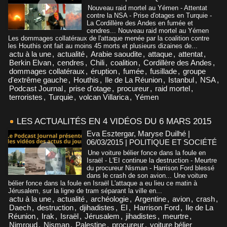
Nouveau raid mortel au Yémen - Attentat
contre la NSA - Prise d'otages en Turquie -
La Cordillère des Andes en fumée et
cendres... Nouveau raid mortel au Yémen
Les dommages collatéraux de l'attaque menée par la coalition contre
les Houthis ont fait au moins 45 morts et plusieurs dizaines de...
actu à la une
,
actualité
,
Arabie saoudite
,
attaque
,
attentat
,
Berkin Elvan
,
cendres
,
Chili
,
coalition
,
Cordillère des Andes
,
dommages collatéraux
,
éruption
,
fumée
,
fusillade
,
groupe
d'extrême gauche
,
Houthis
,
Ile de La Réunion
,
Istanbul
,
NSA
,
Podcast Journal
,
prise d'otage
,
procureur
,
raid mortel
,
terroristes
,
Turquie
,
volcan Villarica
,
Yémen
LES ACTUALITÉS EN 4 VIDÉOS DU 6 MARS 2015
Eva Esztergar, Maryse Duilhé |
06/03/2015
|
POLITIQUE ET SOCIÉTÉ
Une voiture bélier fonce dans la foule en
Israël - L'EI continue la destruction - Meurtre
du procureur Nisman - Harrison Ford blessé
dans le crash de son avion... Une voiture
bélier fonce dans la foule en Israël L'attaque a eu lieu ce matin à
Jérusalem, sur la ligne de tram séparant la ville en...
actu à la une
,
actualité
,
archéologie
,
Argentine
,
avion
,
crash
,
Daech
,
destruction
,
djihadistes
,
EI
,
Harrison Ford
,
Ile de La
Réunion
,
Irak
,
Israël
,
Jérusalem
,
jihadistes
,
meurtre
,
Nimroud
,
Nisman
,
Palestine
,
procureur
,
voiture bélier