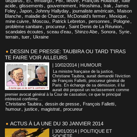
disparus
,
EI
,
embargo
,
FBI
,
fleuve
,
François Hollande
,
fuite
acide
,
glissements
,
gouvernement
,
Hiroshima
,
Irak
,
James
Foley
,
Japon
,
Johnny Hallyday
,
journaliste américain
,
Maison
Blanche
,
maladie de Charcot
,
McDonald's fermer
,
Mexique
,
mine cuivre
,
Moscou
,
Patrick Lebreton
,
personnes
,
Pologne
,
problème sanitaire
,
procureur
,
Saint Denis de La Réunion
,
scandales écoutes
,
sceau d'eau
,
Shinzo Abe
,
Sonora
,
Syrie
,
terrain
,
tuer
,
Ukraine
DESSIN DE PRESSE: TAUBIRA OU TARD T'IRAS
TE FAIRE VOIR AILLEURS
| 10/02/2014
|
HUMOUR
La ministre française de la justice,
Christiane Taubira, aurait demandé l'éviction
de François Falletti, procureur général de
Paris. En échange de sa démission, il lui
aurait été proposé un reclassement comme
premier avocat général à la Cour de cassation, ce que le principal
intéressé confirme:...
Christiane Taubira
,
dessin de presse
,
François Falletti
,
humour
,
justice
,
magistrat
,
procureur
ACTUS À LA UNE DU 30 JANVIER 2014
| 30/01/2014
|
POLITIQUE ET
SOCIÉTÉ