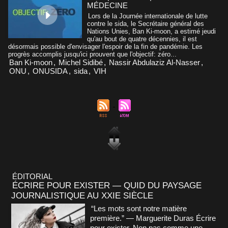
MÉDECINE
Lors de la Journée internationale de lutte
contre le sida, le Secrétaire général des
Nations Unies, Ban Ki-moon, a estimé jeudi
qu'au bout de quatre décennies, il est
désormais possible d'envisager l'espoir de la fin de pandémie. Les
progrès accomplis jusqu'ici prouvent que l'objectif: zéro...
Ban Ki-moon
,
Michel Sidibé
,
Nassir Abdulaziz Al-Nasser
,
ONU
,
ONUSIDA
,
sida
,
VIH
ÉDITORIAL
ÉCRIRE POUR EXISTER — QUID DU PAYSAGE
JOURNALISTIQUE AU XXIE SIÈCLE
“Les mots sont notre matière
première.” — Marguerite Duras Écrire
pour exister. Non pas comme une