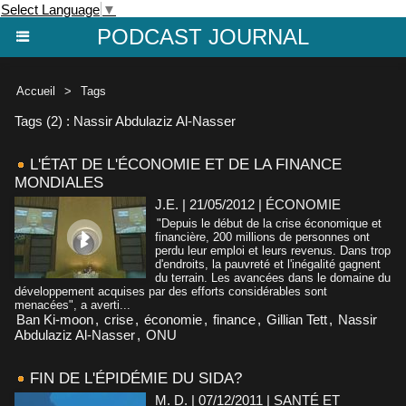
Select Language
▼
PODCAST JOURNAL
Accueil
>
Tags
Tags (2) : Nassir Abdulaziz Al-Nasser
L'ÉTAT DE L'ÉCONOMIE ET DE LA FINANCE
MONDIALES
J.E. | 21/05/2012
|
ÉCONOMIE
"Depuis le début de la crise économique et
financière, 200 millions de personnes ont
perdu leur emploi et leurs revenus. Dans trop
d'endroits, la pauvreté et l'inégalité gagnent
du terrain. Les avancées dans le domaine du
développement acquises par des efforts considérables sont
menacées", a averti...
Ban Ki-moon
,
crise
,
économie
,
finance
,
Gillian Tett
,
Nassir
Abdulaziz Al-Nasser
,
ONU
FIN DE L'ÉPIDÉMIE DU SIDA?
M. D. | 07/12/2011
|
SANTÉ ET