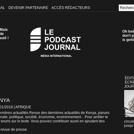
NAL
DEVENIR PARTENAIRE
ACCÈS RÉDACTEURS
 Mais
Oh loo
 de
don’t p
auté !
is get
ÉDIT
ÉCRI
JOUR
ENYA
/01/2018
|
AFRIQUE
nières actualités Revue des dernières actualités de Kenya, parues
nale: politique, société, économie, environnement... Pour arrêter le
 souris sur le texte. Vous pouvez contribuer aussi en ajoutant des
circul
jusqu’
revue de presse