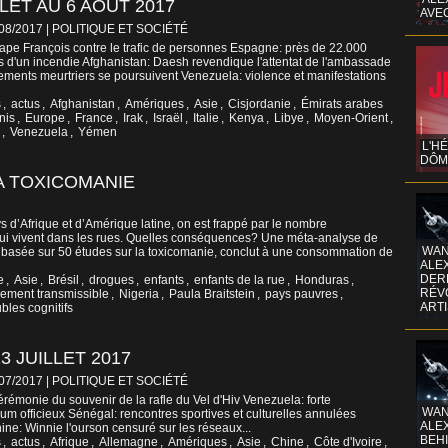
LET AU 6 AOÛT 2017
AVE
/08/2017
|
POLITIQUE ET SOCIÉTÉ
 pape François contre le trafic de personnes Espagne: près de 22.000
rs d'un incendie Afghanistan: Daesh revendique l'attentat de l'ambassade
tements meurtriers se poursuivent Venezuela: violence et manifestations
s
,
actus
,
Afghanistan
,
Amériques
,
Asie
,
Cisjordanie
,
Émirats arabes
nis
,
Europe
,
France
,
Irak
,
Israël
,
Italie
,
Kenya
,
Libye
,
Moyen-Orient
,
,
Venezuela
,
Yémen
L'H
DÔM
A TOXICOMANIE
ays d’Afrique et d’Amérique latine, on est frappé par le nombre
ui vivent dans les rues. Quelles conséquences? Une méta-analyse de
WAN
a, basée sur 50 études sur la toxicomanie, conclut à une consommation de
ALE
DERR
e
,
Asie
,
Brésil
,
drogues
,
enfants
,
enfants de la rue
,
Honduras
,
RÉV
lement transmissible
,
Nigeria
,
Paula Braitstein
,
pays pauvres
,
ART
ubles cognitifs
3 JUILLET 2017
/07/2017
|
POLITIQUE ET SOCIÉTÉ
rémonie du souvenir de la rafle du Vel d'Hiv Venezuela: forte
WAN
dum officieux Sénégal: rencontres sportives et culturelles annulées
ALE
hine: Winnie l'ourson censuré sur les réseaux...
BEHI
s
,
actus
,
Afrique
,
Allemagne
,
Amériques
,
Asie
,
Chine
,
Côte d'Ivoire
,