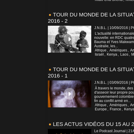
TOUR DU MONDE DE LA SITUA
2016 - 2
J.N.B.L. | 10/09/2016
|
P
L'actualité internation
nouvelle: en RDC quatre 
Bauma et Yves Makwambal
Australie, les...
Afrique
,
Amériques
,
A
Israël
,
Kenya
,
Laos
,
M
TOUR DU MONDE DE LA SITUA
2016 - 1
J.N.B.L. | 03/09/2016
|
P
À travers le monde, des
d'asseoir leur propre po
gouvernement colombien
fin au conflit armé en...
Afrique
,
Amériques
,
A
Europe
,
France
,
Keny
LES ACTUS VIDÉOS DU 15 AU 2
Le Podcast Journal | 21