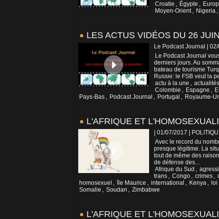
Croatie
,
Égypte
,
Euro
Moyen-Orient
,
Nigeria
LES ACTUS VIDÉOS DU 26 JUIN
Le Podcast Journal | 02
Le Podcast Journal vous
derniers jours. Au somm
bateau de tourisme Turqu
Russie: le FSB veut la pe
actu à la une
,
actualité
Colombie
,
Espagne
,
E
Pays-Bas
,
Podcast Journal
,
Portugal
,
Royaume-Un
L'AFRIQUE ET L'HOMOSEXUALIT
| 01/07/2017
|
POLITIQU
Avec le record du nombre
presque légitime. La sit
tout de même des raiso
de défense des...
Afrique du Sud
,
agress
trans
,
Congo
,
crimes
,
homosexuel
,
île Maurice
,
international
,
Kenya
,
lo
Somalie
,
Soudan
,
Zimbabwe
L'AFRIQUE ET L'HOMOSEXUALIT