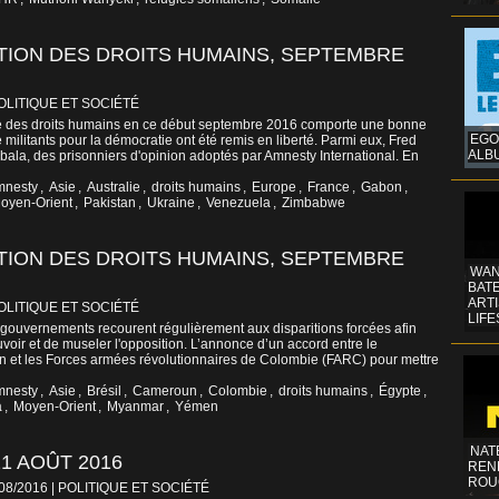
TION DES DROITS HUMAINS, SEPTEMBRE
OLITIQUE ET SOCIÉTÉ
ale des droits humains en ce début septembre 2016 comporte une bonne
EGO
militants pour la démocratie ont été remis en liberté. Parmi eux, Fred
ALB
a, des prisonniers d'opinion adoptés par Amnesty International. En
mnesty
,
Asie
,
Australie
,
droits humains
,
Europe
,
France
,
Gabon
,
oyen-Orient
,
Pakistan
,
Ukraine
,
Venezuela
,
Zimbabwe
TION DES DROITS HUMAINS, SEPTEMBRE
WAN
BATE
ART
OLITIQUE ET SOCIÉTÉ
LIFE
 gouvernements recourent régulièrement aux disparitions forcées afin
uvoir et de museler l'opposition. L’annonce d’un accord entre le
 et les Forces armées révolutionnaires de Colombie (FARC) pour mettre
mnesty
,
Asie
,
Brésil
,
Cameroun
,
Colombie
,
droits humains
,
Égypte
,
a
,
Moyen-Orient
,
Myanmar
,
Yémen
NAT
1 AOÛT 2016
REN
ROU
/08/2016
|
POLITIQUE ET SOCIÉTÉ