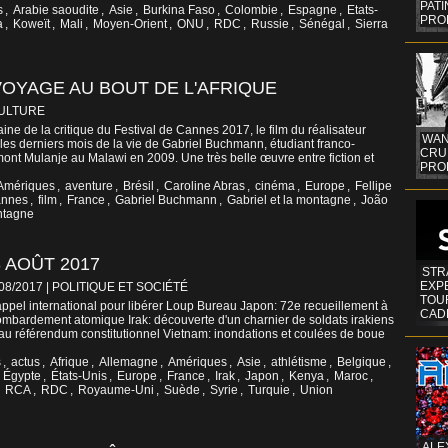
PAT
s
,
Arabie saoudite
,
Asie
,
Burkina Faso
,
Colombie
,
Espagne
,
Etats-
PRO
a
,
Koweït
,
Mali
,
Moyen-Orient
,
ONU
,
RDC
,
Russie
,
Sénégal
,
Sierra
VOYAGE AU BOUT DE L'AFRIQUE
CULTURE
ine de la critique du Festival de Cannes 2017, le film du réalisateur
WAN
les derniers mois de la vie de Gabriel Buchmann, étudiant franco-
CRUI
 mont Mulanje au Malawi en 2009. Une très belle œuvre entre fiction et
PROF
Amériques
,
aventure
,
Brésil
,
Caroline Abras
,
cinéma
,
Europe
,
Fellipe
annes
,
film
,
France
,
Gabriel Buchmann
,
Gabriel et la montagne
,
João
tagne
 AOÛT 2017
STR
EXP
/08/2017
|
POLITIQUE ET SOCIÉTÉ
TOUR
ppel international pour libérer Loup Bureau Japon: 72e recueillement à
CAD
mbardement atomique Irak: découverte d'un charnier de soldats irakiens
i" au référendum constitutionnel Vietnam: inondations et coulées de boue
s
,
actus
,
Afrique
,
Allemagne
,
Amériques
,
Asie
,
athlétisme
,
Belgique
,
,
Égypte
,
États-Unis
,
Europe
,
France
,
Irak
,
Japon
,
Kenya
,
Maroc
,
,
RCA
,
RDC
,
Royaume-Uni
,
Suède
,
Syrie
,
Turquie
,
Union
ALE