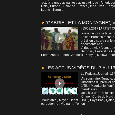
actu à la une
,
actualités
,
actus
,
Afrique
,
Amérique
Unis
,
Europe
,
Finlande
,
France
,
Inde
,
Iran
,
Keny
Leone
,
Turquie
"GABRIEL ET LA MONTAGNE", 
| 15/08/2017
|
ART ET 
Présenté lors de la sema
Fellipe Barbosa raconte 
brésilien disparu sur le
documentaire qui...
Afrique
,
Alex Alembe
,
Barbosa
,
Festival de C
Pedro Zappa
,
John Goodluck
,
Kenya
,
Malawi
,
mon
LES ACTUS VIDÉOS DU 7 AU 13
Le Podcast Journal | 13
Au sommaire: Turquie: a
Hiroshima du premier bo
à Tikrit Mauritanie: "ou
meurtrières...
actu à la une
,
actualité
Chine
,
Corée du Nord
Mauritanie
,
Moyen-Orient
,
ONU
,
Pays-Bas
,
Qatar
européenne
,
Vietnam
,
Yémen