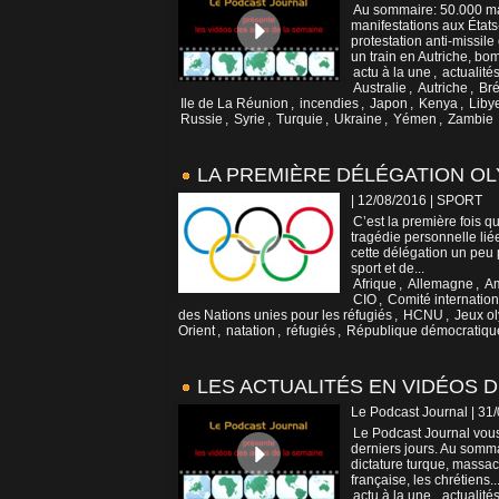
Au sommaire: 50.000 man
manifestations aux État
protestation anti-missil
un train en Autriche, bo
actu à la une
,
actualité
Australie
,
Autriche
,
Bré
Ile de La Réunion
,
incendies
,
Japon
,
Kenya
,
Liby
Russie
,
Syrie
,
Turquie
,
Ukraine
,
Yémen
,
Zambie
LA PREMIÈRE DÉLÉGATION O
| 12/08/2016
|
SPORT
C’est la première fois 
tragédie personnelle liée
cette délégation un peu 
sport et de...
Afrique
,
Allemagne
,
A
CIO
,
Comité internatio
des Nations unies pour les réfugiés
,
HCNU
,
Jeux o
Orient
,
natation
,
réfugiés
,
République démocratiqu
LES ACTUALITÉS EN VIDÉOS DE
Le Podcast Journal | 31
Le Podcast Journal vous
derniers jours. Au somm
dictature turque, massa
française, les chrétiens..
actu à la une
,
actualité