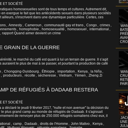
E ET SOCIÉTÉ
ratiques homosexuelles sont de tous temps et cultures. Autrement dit,
re en exergue le fait que les antécédents sexuels dans plusieurs sociétés
 ailleurs, s'inscrivent dans une dynamique particulière. Certes, ces
ions
,
Amnesty
,
Cameroun
,
communauté gay et trans
,
Congo
,
crimes
,
WAN
onnements
,
homophobie
,
homosexualité
,
homosexuel
,
international
,
BATE
,
rapport Quand aimer devient un crime
PRÉ
AVA
CRO
E GRAIN DE LA GUERRE
énité, le marché du café est quant à lui un terrain de guerre. Il s’agit
auraient le plus de mal à se passer, et pourtant la production de café
e
,
Chongqing-Duisbourg
,
Éthiopie
,
importation
,
Kenya
,
la Niña
,
WAN
e
,
producteurs
,
récolte
,
sécheresse
,
Vietnam
,
Yémen
,
Zheng Zi
CRUI
RETU
PAIR
AMP DE RÉFUGIÉS À DADAAB RESTERA
E ET SOCIÉTÉ
 déclaré le jeudi 9 février 2017, "nulle et non avenue" la décision du
le plus grand camp au monde de réfugiés de Dadaab. Il s'agissait
rnement de renvoyer plus de 250.000 réfugiés somaliens chez eux, il
JAC
UNE
ational
,
camp
,
Dadaab
,
droits de l'Homme
,
John Mativo
,
Kenya
,
JULI
HR
,
Muthoni Wanyeki
,
réfugiés somaliens
,
Somalie