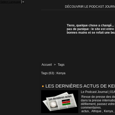
Select Language
▼
DÉCOUVRIR LE PODCAST JOUR
Tiens, quelque chose a changé...
pas de panique : le site est entre
bonnes mains et se refait une be
Accueil
>
Tags
Tags (63) : Kenya
LES DERNIÈRES ACTUS DE K
Le Podcast Journal | 01
Revue de presse des der
dans la presse internatio
défilement, passez votre
commentaires.
actus
,
Afrique
,
Kenya
,