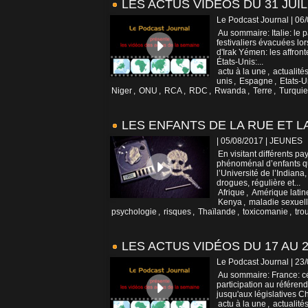
LES ACTUS VIDÉOS DU 31 JUIL
Le Podcast Journal | 06
Au sommaire: Italie: le
festivaliers évacuées lo
d'Irak Yémen: les affron
États-Unis:...
actu à la une
,
actualité
unis
,
Espagne
,
Etats-U
Niger
,
ONU
,
RCA
,
RDC
,
Rwanda
,
Terre
,
Turquie
LES ENFANTS DE LA RUE ET L
| 05/08/2017
|
JEUNES
En visitant différents p
phénoménal d’enfants q
l’Université de l’Indian
drogues, régulière et...
Afrique
,
Amérique latin
Kenya
,
maladie sexuel
psychologie
,
risques
,
Thaïlande
,
toxicomanie
,
tro
LES ACTUS VIDÉOS DU 17 AU 2
Le Podcast Journal | 23
Au sommaire: France: cé
participation au référen
jusqu'aux législatives C
actu à la une
,
actualité