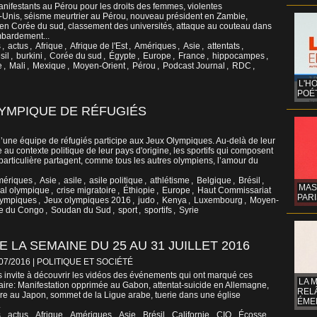
ifestants au Pérou pour les droits des femmes, violentes
s-Unis, séisme meurtrier au Pérou, nouveau président en Zambie,
e en Corée du sud, classement des universités, attaque au couteau dans
mbardement...
s
,
actus
,
Afrique
,
Afrique de l'Est
,
Amériques
,
Asie
,
attentats
,
sil
,
burkini
,
Corée du sud
,
Égypte
,
Europe
,
France
,
hippocampes
,
e
,
Mali
,
Mexique
,
Moyen-Orient
,
Pérou
,
Podcast Journal
,
RDC
,
L'H
POÉT
LYMPIQUE DE RÉFUGIÉS
qu’une équipe de réfugiés participe aux Jeux Olympiques. Au-delà de leur
 au contexte politique de leur pays d'origine, les sportifs qui composent
particulière partagent, comme tous les autres olympiens, l’amour du
mériques
,
Asie
,
asile
,
asile politique
,
athlétisme
,
Belgique
,
Brésil
,
MAS
nal olympique
,
crise migratoire
,
Éthiopie
,
Europe
,
Haut Commissariat
PARI
lympiques
,
Jeux olympiques 2016
,
judo
,
Kenya
,
Luxembourg
,
Moyen-
e du Congo
,
Soudan du Sud
,
sport
,
sportifs
,
Syrie
 LA SEMAINE DU 25 AU 31 JUILLET 2016
/07/2016
|
POLITIQUE ET SOCIÉTÉ
 invite à découvrir les vidéos des événements qui ont marqué ces
LA 
aire: Manifestation opprimée au Gabon, attentat-suicide en Allemagne,
REL
cre au Japon, sommet de la Ligue arabe, tuerie dans une église
ÉMER
.
s
,
actus
,
Afrique
,
Amériques
,
Asie
,
Brésil
,
Californie
,
CIO
,
Écosse
,