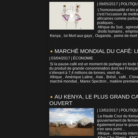
| 09/05/2017
|
POLITIQU
L'homosexualité et les p
c'est l'occasion de mett
africaines comme partout
pratiques...
Afrique du Sud
,
agress
droits humains
,
empris
Kenya
,
loi Mort aux gays
,
Ouganda
,
peine de mort
MARCHÉ MONDIAL DU CAFÉ: L
| 03/04/2017
|
ÉCONOMIE
Si la pause-café est un moment de partage en toute sér
du produit de grande consommation dont les Français 
s’élevant à 7,4 millions de tonnes, vient de...
Afrique
,
Amérique Latine
,
Asie
,
Brésil
,
café
,
Chin
marché mondial
,
Marex Spectron
,
matière premièr
AU KENYA, LE PLUS GRAND C
OUVERT
| 13/02/2017
|
POLITIQU
La Haute Cour du Kenya a
gouvernement de fermer 
également pour le gouve
n'en sera point....
Afrique
,
Amnesty intern
Kituo Cha Sheria
,
KNC