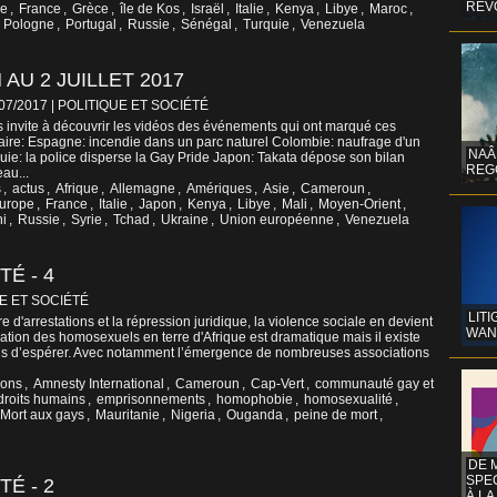
REV
pe
,
France
,
Grèce
,
île de Kos
,
Israël
,
Italie
,
Kenya
,
Libye
,
Maroc
,
,
Pologne
,
Portugal
,
Russie
,
Sénégal
,
Turquie
,
Venezuela
 AU 2 JUILLET 2017
/07/2017
|
POLITIQUE ET SOCIÉTÉ
 invite à découvrir les vidéos des événements qui ont marqué ces
aire: Espagne: incendie dans un parc naturel Colombie: naufrage d'un
NAÂ
ie: la police disperse la Gay Pride Japon: Takata dépose son bilan
REG
au...
s
,
actus
,
Afrique
,
Allemagne
,
Amériques
,
Asie
,
Cameroun
,
urope
,
France
,
Italie
,
Japon
,
Kenya
,
Libye
,
Mali
,
Moyen-Orient
,
i
,
Russie
,
Syrie
,
Tchad
,
Ukraine
,
Union européenne
,
Venezuela
É - 4
E ET SOCIÉTÉ
LITI
 d'arrestations et la répression juridique, la violence sociale en devient
WAN
uation des homosexuels en terre d'Afrique est dramatique mais il existe
ns d’espérer. Avec notamment l’émergence de nombreuses associations
ions
,
Amnesty International
,
Cameroun
,
Cap-Vert
,
communauté gay et
droits humains
,
emprisonnements
,
homophobie
,
homosexualité
,
i Mort aux gays
,
Mauritanie
,
Nigeria
,
Ouganda
,
peine de mort
,
DE 
SPE
É - 2
À LA