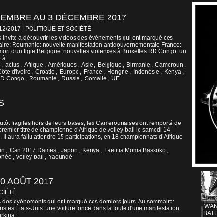
VEMBRE AU 3 DÉCEMBRE 2017
/12/2017
|
POLITIQUE ET SOCIÉTÉ
 invite à découvrir les vidéos des événements qui ont marqué ces
aire: Roumanie: nouvelle manifestation antigouvernementale France:
mort d'un tigre Belgique: nouvelles violences à Bruxelles RD Congo: un
à...
s
,
actus
,
Afrique
,
Amériques
,
Asie
,
Belgique
,
Birmanie
,
Cameroun
,
Côte d'Ivoire
,
Croatie
,
Europe
,
France
,
Hongrie
,
Indonésie
,
Kenya
,
D Congo
,
Roumanie
,
Russie
,
Somalie
,
UE
S
tôt fragiles hors de leurs bases, les Camerounaises ont remporté de
 premier titre de championne d’Afrique de volley-ball le samedi 14
Il aura fallu attendre 15 participations, en 18 championnats d’Afrique
un
,
Can 2017 Dames
,
Japon
,
Kenya
,
Laetitia Moma Bassoko
,
phée
,
volley-ball
,
Yaoundé
0 AOÛT 2017
CIÉTÉ
os des événements qui ont marqué ces derniers jours. Au sommaire:
WAN
istes États-Unis: une voiture fonce dans la foule d'une manifestation
BATE
rkina...