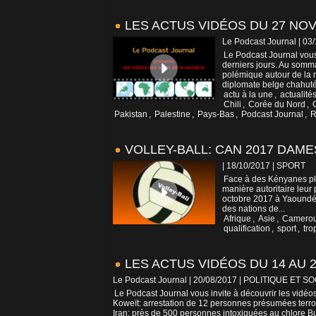
LES ACTUS VIDÉOS DU 27 NO
Le Podcast Journal | 03
Le Podcast Journal vous
derniers jours. Au somm
polémique autour de la 
diplomate belge chahuté 
actu à la une
,
actualité
Chili
,
Corée du Nord
,
Pakistan
,
Palestine
,
Pays-Bas
,
Podcast Journal
,
R
VOLLEY-BALL: CAN 2017 DAME
| 18/10/2017
|
SPORT
Face à des Kényanes plu
manière autoritaire leur
octobre 2017 à Yaoundé. 
des nations de...
Afrique
,
Asie
,
Camero
qualification
,
sport
,
tro
LES ACTUS VIDÉOS DU 14 AU 2
Le Podcast Journal | 20/08/2017
|
POLITIQUE ET SO
Le Podcast Journal vous invite à découvrir les vidé
Koweït: arrestation de 12 personnes présumées terror
Iran: près de 500 personnes intoxiquées au chlore Bu