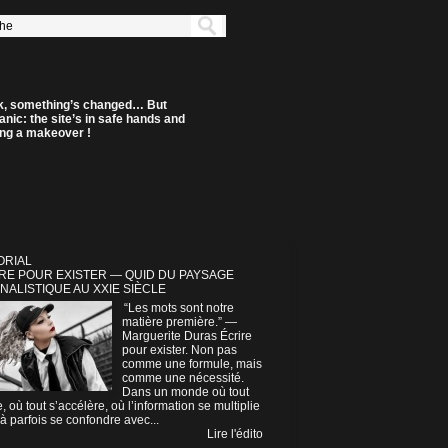
k, something’s changed… But
anic: the site’s in safe hands and
ting a makeover !
ORIAL
RE POUR EXISTER — QUID DU PAYSAGE
NALISTIQUE AU XXIE SIÈCLE
“Les mots sont notre
matière première.” —
Marguerite Duras Écrire
pour exister. Non pas
comme une formule, mais
comme une nécessité.
Dans un monde où tout
e, où tout s’accélère, où l’information se multiplie
à parfois se confondre avec...
Lire l'édito