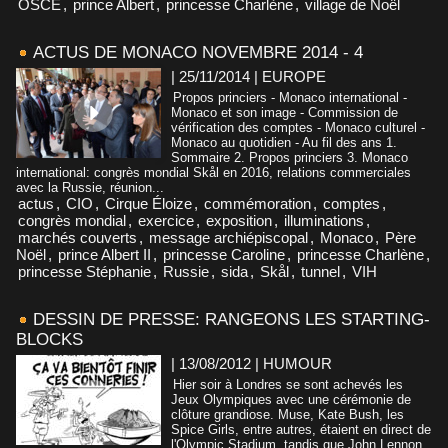
OSCE
,
prince Albert
,
princesse Charlène
,
village de Noël
ACTUS DE MONACO NOVEMBRE 2014 - 4
| 25/11/2014
|
EUROPE
Propos princiers - Monaco international -
Monaco et son image - Commission de
vérification des comptes - Monaco culturel -
Monaco au quotidien - Au fil des ans 1.
Sommaire 2. Propos princiers 3. Monaco
international: congrès mondial Skål en 2016, relations commerciales
avec la Russie, réunion...
actus
,
CIO
,
Cirque Éloize
,
commémoration
,
comptes
,
congrès mondial
,
exercice
,
exposition
,
illuminations
,
marchés couverts
,
message archiépiscopal
,
Monaco
,
Père
Noël
,
prince Albert II
,
princesse Caroline
,
princesse Charlène
,
princesse Stéphanie
,
Russie
,
sida
,
Skål
,
tunnel
,
VIH
DESSIN DE PRESSE: RANGEONS LES STARTING-
BLOCKS
| 13/08/2012
|
HUMOUR
Hier soir à Londres se sont achevés les
Jeux Olympiques avec une cérémonie de
clôture grandiose. Muse, Kate Bush, les
Spice Girls, entre autres, étaient en direct de
l'Olympic Stadium, tandis que John Lennon