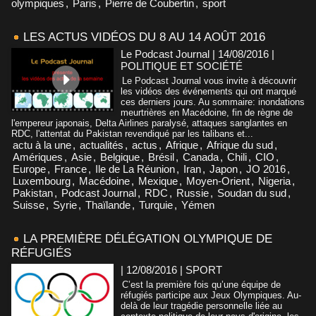
olympiques
,
Paris
,
Pierre de Coubertin
,
sport
LES ACTUS VIDÉOS DU 8 AU 14 AOÛT 2016
Le Podcast Journal | 14/08/2016
|
POLITIQUE ET SOCIÉTÉ
Le Podcast Journal vous invite à découvrir
les vidéos des événements qui ont marqué
ces derniers jours. Au sommaire: inondations
meurtrières en Macédoine, fin de règne de
l'empereur japonais, Delta Airlines paralysé, attaques sanglantes en
RDC, l'attentat du Pakistan revendiqué par les talibans et...
actu à la une
,
actualités
,
actus
,
Afrique
,
Afrique du sud
,
Amériques
,
Asie
,
Belgique
,
Brésil
,
Canada
,
Chili
,
CIO
,
Europe
,
France
,
Ile de La Réunion
,
Iran
,
Japon
,
JO 2016
,
Luxembourg
,
Macédoine
,
Mexique
,
Moyen-Orient
,
Nigeria
,
Pakistan
,
Podcast Journal
,
RDC
,
Russie
,
Soudan du sud
,
Suisse
,
Syrie
,
Thaïlande
,
Turquie
,
Yémen
LA PREMIÈRE DÉLÉGATION OLYMPIQUE DE
RÉFUGIÉS
| 12/08/2016
|
SPORT
C’est la première fois qu’une équipe de
réfugiés participe aux Jeux Olympiques. Au-
delà de leur tragédie personnelle liée au