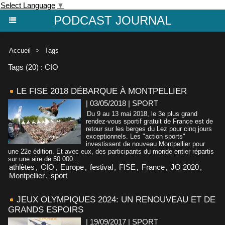
Select Language
▼
PODCAST JOURNAL
Accueil
>
Tags
Tags (20) : CIO
LE FISE 2018 DÉBARQUE À MONTPELLIER
| 03/05/2018
|
SPORT
Du 9 au 13 mai 2018, le 3e plus grand
rendez-vous sportif gratuit de France est de
retour sur les berges du Lez pour cinq jours
exceptionnels. Les "action sports"
investissent de nouveau Montpellier pour
une 22e édition. Et avec eux, des participants du monde entier répartis
sur une aire de 50.000...
athlètes
,
CIO
,
Europe
,
festival
,
FISE
,
France
,
JO 2020
,
Montpellier
,
sport
JEUX OLYMPIQUES 2024: UN RENOUVEAU ET DE
GRANDS ESPOIRS
| 19/09/2017
|
SPORT