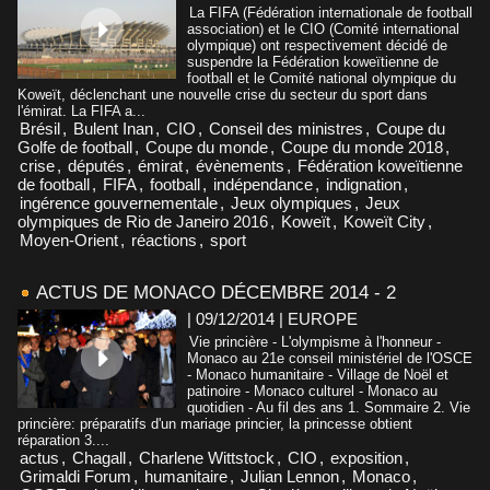
La FIFA (Fédération internationale de football
association) et le CIO (Comité international
olympique) ont respectivement décidé de
suspendre la Fédération koweïtienne de
football et le Comité national olympique du
Koweït, déclenchant une nouvelle crise du secteur du sport dans
l'émirat. La FIFA a...
Brésil
,
Bulent Inan
,
CIO
,
Conseil des ministres
,
Coupe du
Golfe de football
,
Coupe du monde
,
Coupe du monde 2018
,
crise
,
députés
,
émirat
,
évènements
,
Fédération koweïtienne
de football
,
FIFA
,
football
,
indépendance
,
indignation
,
ingérence gouvernementale
,
Jeux olympiques
,
Jeux
olympiques de Rio de Janeiro 2016
,
Koweït
,
Koweït City
,
Moyen-Orient
,
réactions
,
sport
ACTUS DE MONACO DÉCEMBRE 2014 - 2
| 09/12/2014
|
EUROPE
Vie princière - L'olympisme à l'honneur -
Monaco au 21e conseil ministériel de l'OSCE
- Monaco humanitaire - Village de Noël et
patinoire - Monaco culturel - Monaco au
quotidien - Au fil des ans 1. Sommaire 2. Vie
princière: préparatifs d'un mariage princier, la princesse obtient
réparation 3....
actus
,
Chagall
,
Charlene Wittstock
,
CIO
,
exposition
,
Grimaldi Forum
,
humanitaire
,
Julian Lennon
,
Monaco
,