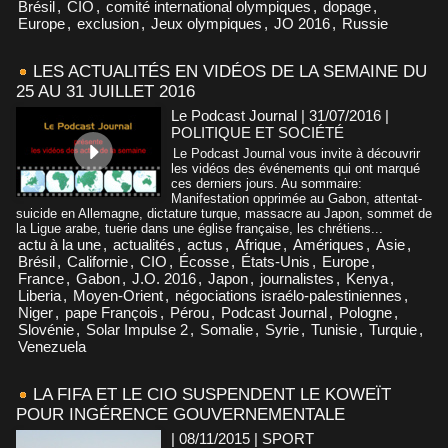
Brésil
,
CIO
,
comité international olympiques
,
dopage
,
Europe
,
exclusion
,
Jeux olympiques
,
JO 2016
,
Russie
LES ACTUALITÉS EN VIDÉOS DE LA SEMAINE DU
25 AU 31 JUILLET 2016
Le Podcast Journal | 31/07/2016
|
POLITIQUE ET SOCIÉTÉ
Le Podcast Journal vous invite à découvrir
les vidéos des événements qui ont marqué
ces derniers jours. Au sommaire:
Manifestation opprimée au Gabon, attentat-
suicide en Allemagne, dictature turque, massacre au Japon, sommet de
la Ligue arabe, tuerie dans une église française, les chrétiens...
actu à la une
,
actualités
,
actus
,
Afrique
,
Amériques
,
Asie
,
Brésil
,
Californie
,
CIO
,
Écosse
,
États-Unis
,
Europe
,
France
,
Gabon
,
J.O. 2016
,
Japon
,
journalistes
,
Kenya
,
Liberia
,
Moyen-Orient
,
négociations israélo-palestiniennes
,
Niger
,
pape François
,
Pérou
,
Podcast Journal
,
Pologne
,
Slovénie
,
Solar Impulse 2
,
Somalie
,
Syrie
,
Tunisie
,
Turquie
,
Venezuela
LA FIFA ET LE CIO SUSPENDENT LE KOWEÏT
POUR INGÉRENCE GOUVERNEMENTALE
| 08/11/2015
|
SPORT