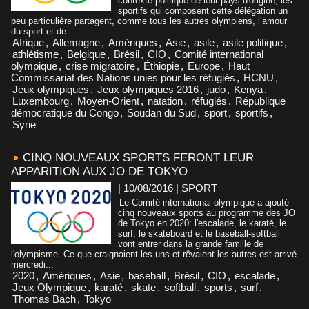
contexte politique de leur pays d'origine, les
sportifs qui composent cette délégation un
peu particulière partagent, comme tous les autres olympiens, l’amour
du sport et de...
Afrique
,
Allemagne
,
Amériques
,
Asie
,
asile
,
asile politique
,
athlétisme
,
Belgique
,
Brésil
,
CIO
,
Comité international
olympique
,
crise migratoire
,
Éthiopie
,
Europe
,
Haut
Commissariat des Nations unies pour les réfugiés
,
HCNU
,
Jeux olympiques
,
Jeux olympiques 2016
,
judo
,
Kenya
,
Luxembourg
,
Moyen-Orient
,
natation
,
réfugiés
,
République
démocratique du Congo
,
Soudan du Sud
,
sport
,
sportifs
,
Syrie
CINQ NOUVEAUX SPORTS FERONT LEUR
APPARITION AUX JO DE TOKYO
| 10/08/2016
|
SPORT
Le Comité international olympique a ajouté
cinq nouveaux sports au programme des JO
de Tokyo en 2020: l'escalade, le karaté, le
surf, le skateboard et le baseball-softball
vont entrer dans la grande famille de
l'olympisme. Ce que craignaient les uns et rêvaient les autres est arrivé
mercredi...
2020
,
Amériques
,
Asie
,
baseball
,
Brésil
,
CIO
,
escalade
,
Jeux Olympique
,
karaté
,
skate
,
softball
,
sports
,
surf
,
Thomas Bach
,
Tokyo