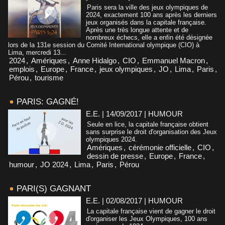
Paris sera la ville des jeux olympiques de
2024, exactement 100 ans après les derniers
jeux organisés dans la capitale française.
Après une très longue attente et de
nombreux échecs, elle a enfin été désignée
lors de la 131e session du Comité International olympique (CIO) à
Lima, mercredi 13...
2024
,
Amériques
,
Anne Hidalgo
,
CIO
,
Emmanuel Macron
,
emplois
,
Europe
,
France
,
jeux olympiques
,
JO
,
Lima
,
Paris
,
Pérou
,
tourisme
PARIS: GAGNÉ!
E.E. | 14/09/2017
|
HUMOUR
Seule en lice, la capitale française obtient
sans surprise le droit d'organisation des Jeux
olympiques 2024.
Amériques
,
cérémonie officielle
,
CIO
,
dessin de presse
,
Europe
,
France
,
humour
,
JO 2024
,
Lima
,
Paris
,
Pérou
PARI(S) GAGNANT
E.E. | 02/08/2017
|
HUMOUR
La capitale française vient de gagner le droit
d'organiser les Jeux Olympiques, 100 ans