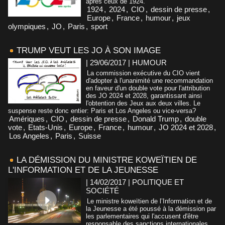
après ceux de 1924.
1924
,
2024
,
CIO
,
dessin de presse
,
Europe
,
France
,
humour
,
jeux
olympiques
,
JO
,
Paris
,
sport
TRUMP VEUT LES JO À SON IMAGE
| 29/06/2017
|
HUMOUR
La commission exécutive du CIO vient
d'adopter à l'unanimité une recommandation
en faveur d'un double vote pour l'attribution
des JO 2024 et 2028, garantissant ainsi
l'obtention des Jeux aux deux villes. Le
suspense reste donc entier: Paris et Los Angeles ou vice-versa?
Amériques
,
CIO
,
dessin de presse
,
Donald Trump
,
double
vote
,
Etats-Unis
,
Europe
,
France
,
humour
,
JO 2024 et 2028
,
Los Angeles
,
Paris
,
Suisse
LA DÉMISSION DU MINISTRE KOWEÏTIEN DE
L'INFORMATION ET DE LA JEUNESSE
| 14/02/2017
|
POLITIQUE ET
SOCIÉTÉ
Le ministre koweïtien de l’Information et de
la Jeunesse a été poussé à la démission par
les parlementaires qui l'accusent d'être
responsable des sanctions internationales