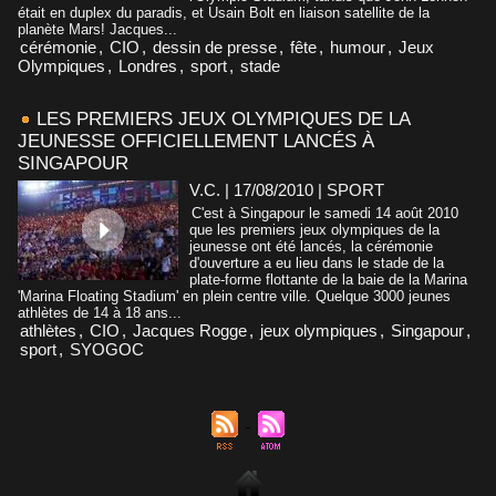
était en duplex du paradis, et Usain Bolt en liaison satellite de la
planète Mars! Jacques...
cérémonie
,
CIO
,
dessin de presse
,
fête
,
humour
,
Jeux
Olympiques
,
Londres
,
sport
,
stade
LES PREMIERS JEUX OLYMPIQUES DE LA
JEUNESSE OFFICIELLEMENT LANCÉS À
SINGAPOUR
V.C. | 17/08/2010
|
SPORT
C'est à Singapour le samedi 14 août 2010
que les premiers jeux olympiques de la
jeunesse ont été lancés, la cérémonie
d'ouverture a eu lieu dans le stade de la
plate-forme flottante de la baie de la Marina
'Marina Floating Stadium' en plein centre ville. Quelque 3000 jeunes
athlètes de 14 à 18 ans...
athlètes
,
CIO
,
Jacques Rogge
,
jeux olympiques
,
Singapour
,
sport
,
SYOGOC