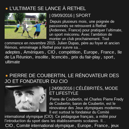
L’ULTIMATE SE LANCE À RETHEL
| 09/09/2016
|
SPORT
Depuis plusieurs mois, une poignée de
passionnés se retrouvent à Rethel
(Ardennes, France) pour pratiquer l’ultimate,
un sport méconnu. Avec l’ambition de
monter un club prochainement. Tout
commence en novembre 2015. Julien Dupas, père au foyer et ancien
Rémois, emménage à Rethel pour suivre sa...
adeptes
,
Amériques
,
CIO
,
compétition
,
Europe
,
France
,
Ile
de La Réunion
,
insolite
,
licenciés
,
prix du fair-play
,
sport
,
ultimate
PIERRE DE COUBERTIN, LE RÉNOVATEUR DES
JO ET FONDATEUR DU CIO
| 24/08/2016
|
CÉLÉBRITÉS, MODE
ET LIFESTYLE
Pierre de Coubertin, né Charles Pierre Fredy
de Coubertin, baron de Coubertin, est le
rénovateur des Jeux olympiques modernes.
Il est surtout le fondateur du Comité
international olympique (CIO). Ce pédagogue français, a milité pour
l’introduction du sport dans les établissements scolaires. Il...
CIO
,
Comité international olympique
,
Europe
,
France
,
jeux