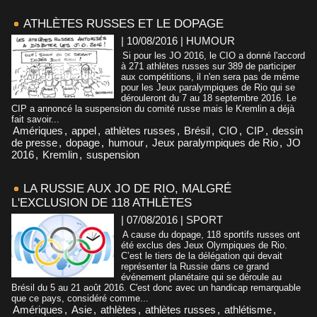
ATHLÈTES RUSSES ET LE DOPAGE
| 10/08/2016
|
HUMOUR
Si pour les JO 2016, le CIO a donné l'accord
à 271 athlètes russes sur 389 de participer
aux compétitions, il n'en sera pas de même
pour les Jeux paralympiques de Rio qui se
dérouleront du 7 au 18 septembre 2016. Le
CIP a annoncé la suspension du comité russe mais le Kremlin a déjà
fait savoir...
Amériques
,
appel
,
athlètes russes
,
Brésil
,
CIO
,
CIP
,
dessin
de presse
,
dopage
,
humour
,
Jeux paralympiques de Rio
,
JO
2016
,
Kremlin
,
suspension
LA RUSSIE AUX JO DE RIO, MALGRÉ
L'EXCLUSION DE 118 ATHLÈTES
| 07/08/2016
|
SPORT
A cause du dopage, 118 sportifs russes ont
été exclus des Jeux Olympiques de Rio.
C’est le tiers de la délégation qui devait
représenter la Russie dans ce grand
événement planétaire qui se déroule au
Brésil du 5 au 21 août 2016. C'est donc avec un handicap remarquable
que ce pays, considéré comme...
Amériques
,
Asie
,
athlètes
,
athlètes russes
,
athlétisme
,