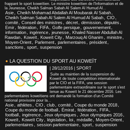
frappant le sport koweïtien. Le ministre koweïtien de l'Information et de
la Jeunesse, Cheikh Salman Sabah Al Salem Al Humud Al...
Asie
,
Cheikh Mohamad Abdallah Al Moubarak Al Sabah
,
Cheikh Salman Sabah Al Salem Al Humud Al Sabah
,
CIO
,
comité
,
Conseil des ministres
,
décret
,
démission
,
députés
,
Emir
,
fédération
,
FIFA
,
Golfe persique
,
gouvernement
,
information
,
ingérence
,
jeunesse
,
Khaled Nasser Abdullah Al
Rawdan
,
Koweït
,
Koweït City
,
Marzouq Al Ghanim
,
ministre
,
Moyen-Orient
,
Parlement
,
parlementaires
,
président
,
sanctions
,
sport
,
suspension
LA QUESTION DU SPORT AU KOWEÏT
| 28/12/2016
|
SPORT
Suite au maintien de la suspension du
Koweït de toute compétition internationale
par le CIO et la FIFA, une session
parlementaire extraordinaire sur le sport s'est
tenue au Koweït le 21 décembre 2016. Les
parlementaires koweïtiens ont demandé la formation d’un Comité
national provisoire pour la...
Asie
,
athlètes
,
CIO
,
club
,
comité
,
Coupe du monde 2018
,
Coupe du monde de football
,
Émirat
,
fédération
,
FIFA
,
football
,
ingérence
,
Jeux olympiques
,
Jeux olympiques 2016
,
Koweït
,
Koweït City
,
législation
,
loi
,
médaille
,
Moyen-Orient
,
parlementaires
,
session parlementaire
,
sport
,
suspension