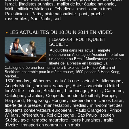
Israël
,
jihadistes sunnites
,
maillot de leur équipe nationale
,
Mali
,
militaires Maliens et Tchadiens
,
mort
,
otages turcs
,
Palestiniens
,
Paris
,
piste nationaliste
,
pont
,
proche
,
rassemblés
,
Sao Paulo
,
sort
LES ACTUALITÉS DU 10 JUIN 2014 EN VIDÉO
| 10/06/2014
|
POLITIQUE ET
SOCIÉTÉ
Aujourd'hui dans les actus: Tempête
meurtrière en Allemagne; Accident mortel sur
un chantier au Brésil; Manifestation pour la
liberté de la presse en Hongrie;; La
Catalogne crée une tour humaine à Bruxelles; Le Prince William et
Beckham ensemble pour la même cause; 1600 pandas à Hong Kong;
Merkel...
1600 pandas
,
48 heures
,
actu à la une
,
actualité
,
Allemagne
,
Angela Merkel
,
animaux sauvage
,
Asie
,
association United
for Wildlife
,
bateau
,
Beckham
,
braconnage
,
Brésil
,
Cameron
,
Catalogne
,
chantier
,
Coupe du monde de football
,
Europe
,
Harpsund
,
Hong Kong
,
Hongrie
,
indépendance
,
János Lázár
,
liberté de la presse
,
manifestation
,
médias
,
mini-sommet des
dirigeants conservateurs européens
,
Paulo Grangeon
,
Prince
William
,
référendum
,
Roi d'Espagne
,
Sao Paulo
,
soutien
,
Suède
,
taxe
,
tempête meurtrière
,
tours humaines
,
trafic
d'ivoire
,
transport en commun
,
un mois