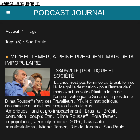
Select Language
▼
PODCAST JOURNAL
Accueil
>
Tags
Tags (5) : Sao Paulo
MICHEL TEMER, À PEINE PRÉSIDENT MAIS DÉJÀ
IMPOPULAIRE
| 23/05/2016
|
POLITIQUE ET
SOCIÉTÉ
La crise n'est pas terminée au Brésil, loin de
là. Malgré la destitution - pour l'instant de 6
mois avant un vote définitif à la fin de
l'année - votée par le Sénat de la présidente
Dilma Rousseff (Parti des Travailleurs, PT), le climat politique,
économique et social reste explosif dans le plus...
Amériques
,
anti et pro-impeachment
,
Brasilia
,
Brésil
,
corruption
,
coup d’État
,
Dilma Rousseff
,
Fora Temer
,
impopularité
,
Jeux olympiques 2016
,
Lava Jato
,
manifestations
,
Michel Temer
,
Rio de Janeiro
,
Sao Paulo