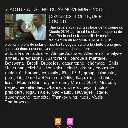
ACTUS À LA UNE DU 28 NOVEMBRE 2013
| 28/11/2013
|
POLITIQUE ET
SOCIÉTÉ
Une grue s’abat sur un stade de la Coupe du
Monde 2014 au Brésil Le stade Itaquerao de
Sao Paulo qui doit accueillir le match
d'ouverture du Mondial-2014 le 12 juin
prochain, vient de subir d'importants dégâts suite à la chute d'une grue
qui a tué deux ouvriers. Une période de deuil de trois...
actu à la une
,
actualité
,
Afrique Australe
,
Allemands
,
analyse
,
armes
,
arrestations
,
Autrichiens
,
banque alimentaire
,
Botswana
,
Brésil
,
Bruxelles
,
catastrophe
,
chômage
,
Chris
McLennan
,
clichés
,
démission
,
dinde
,
drame
,
économie
,
endeuillé
,
Europe
,
explosifs
,
fête
,
FSB
,
groupe islamiste
,
grue
,
hit
,
Ile de La Réunion
,
inédits
,
Itaquerao
,
Lettonie
,
lions
,
Maison Blanche
,
meilleurs
,
Mondial-2014
,
Moscou
,
neige
,
néozélandais
,
Obama
,
ouvriers
,
pays
,
photos
,
président
,
Riga
,
saisie
,
Sao Paulo
,
sauvages
,
stade
,
supermarché
,
tempête
,
Thanksgiving
,
tués
,
Valdis
Dombrovskis