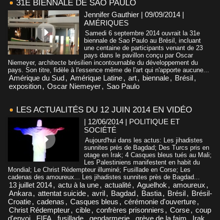
31E BIENNALE DE SAO PAULO
Jennifer Gauthier | 09/09/2014
|
AMÉRIQUES
Samedi 6 septembre 2014 ouvrait la 31e
biennale de Sao Paulo au Brésil, incluant
une centaine de participants venant de 23
pays dans le pavillon conçu par Oscar
Niemeyer, architecte brésilien incontournable du développement du
pays. Son titre, fidèle à l'essence même de l'art qui n'apporte aucune...
Amérique du Sud
,
Amérique Latine
,
art
,
biennale
,
Brésil
,
exposition
,
Oscar Niemeyer
,
Sao Paulo
LES ACTUALITÉS DU 12 JUIN 2014 EN VIDÉO
| 12/06/2014
|
POLITIQUE ET
SOCIÉTÉ
Aujourd'hui dans les actus: Les jihadistes
sunnites près de Bagdad; Des Turcs pris en
otage en Irak; 4 Casques bleus tués au Mali;
Les Palestiniens manifestent en habit du
Mondial; Le Christ Rédempteur illuminé; Fusillade en Corse; Les
cadenas des amoureux... Les jihadistes sunnites près de Bagdad...
13 juillet 2014
,
actu à la une
,
actualité
,
Aguelhok
,
amoureux
,
Ankara
,
attentat suicide
,
avril
,
Bagdad
,
Bastia
,
Brésil
,
Brésil-
Croatie
,
cadenas
,
Casques bleus
,
cérémonie d'ouverture
,
Christ Rédempteur
,
cible
,
confrères prisonniers
,
Corse
,
coup
d'envoi
,
FIFA
,
fusillade
,
gendarmerie
,
grève de la faim
,
Irak
,