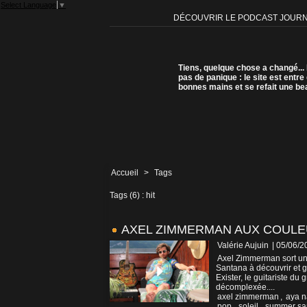
Select Language
▼
DÉCOUVRIR LE PODCAST JOUR
Tiens, quelque chose a changé...
pas de panique : le site est entre
bonnes mains et se refait une be
Accueil
>
Tags
Tags (6) : hit
AXEL ZIMMERMAN AUX COULE
Valérie Aujuin
| 05/06/2
Axel Zimmerman sort un t
Santana à découvrir et gl
Exister, le guitariste d
décomplexée....
axel zimmerman
,
aya 
pop
,
soleil
,
summer sa