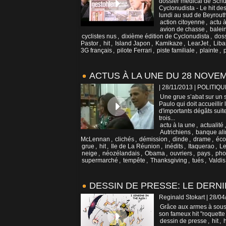
dossier médical de Schu
Cyclonudista - Le hit des
lundi au sud de Beyrouth,
action citoyenne
,
actu 
avion de chasse
,
balei
cyclistes nus
,
dixième édition de Cyclonudista
,
doss
Pastor
,
hit
,
Island Japon
,
Kamikaze
,
LearJet
,
Liba
3G français
,
pilote Ferrari
,
piste familiale
,
plainte
,
ACTUS À LA UNE DU 28 NOVE
| 28/11/2013
|
POLITIQU
Une grue s’abat sur un
Paulo qui doit accueillir
d'importants dégâts suit
trois...
actu à la une
,
actualité
Autrichiens
,
banque ali
McLennan
,
clichés
,
démission
,
dinde
,
drame
,
éc
grue
,
hit
,
Ile de La Réunion
,
inédits
,
Itaquerao
,
Le
neige
,
néozélandais
,
Obama
,
ouvriers
,
pays
,
pho
supermarché
,
tempête
,
Thanksgiving
,
tués
,
Valdi
DESSIN DE PRESSE: LE DERNI
Reginald Stokart | 28/0
Grâce aux armes à sous-
son fameux hit "roquette 
dessin de presse
,
hit
,