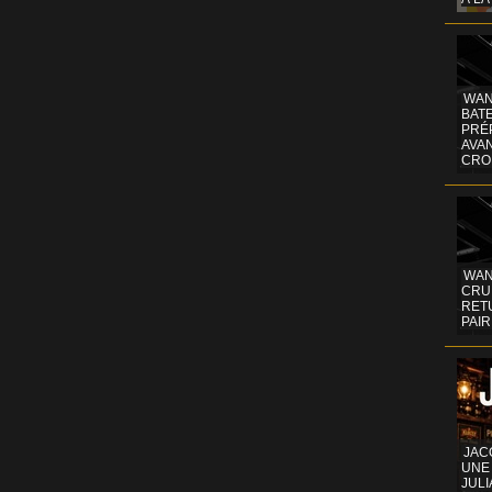
WAN
BATE
PRÉ
AVA
CRO
WAN
CRUI
RETU
PAIR
JAC
UNE
JULI