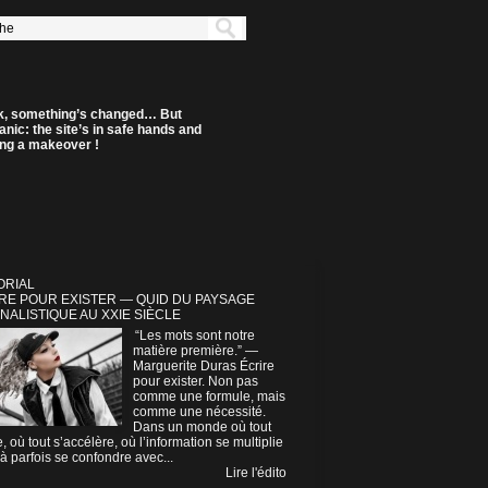
k, something’s changed… But
anic: the site’s in safe hands and
ting a makeover !
ORIAL
RE POUR EXISTER — QUID DU PAYSAGE
NALISTIQUE AU XXIE SIÈCLE
“Les mots sont notre
matière première.” —
Marguerite Duras Écrire
pour exister. Non pas
comme une formule, mais
comme une nécessité.
Dans un monde où tout
e, où tout s’accélère, où l’information se multiplie
à parfois se confondre avec...
Lire l'édito