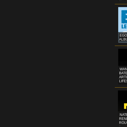
EGO
ALB
WAN
BATE
ART
LIFE
NAT
REN
ROU