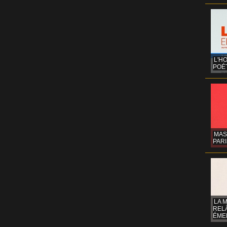
L'H
POÉT
MAS
PARI
LA 
REL
ÉMER