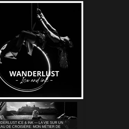
DERLUST ICE & INK — LA VIE SUR UN
AU DE CROISIÈRE: MON MÉTIER DE