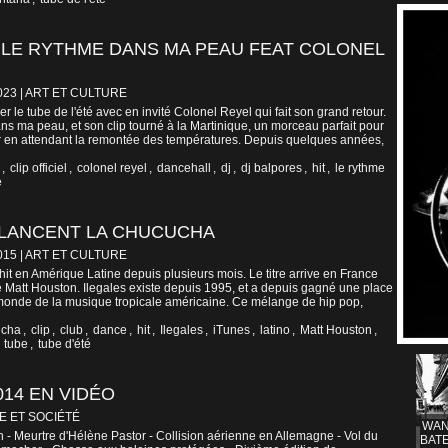
 LE RYTHME DANS MA PEAU FEAT COLONEL
023
|
ART ET CULTURE
r le tube de l'été avec en invité Colonel Reyel qui fait son grand retour.
s ma peau, et son clip tourné à la Martinique, un morceau parfait pour
 en attendant la remontée des températures. Depuis quelques années,
,
clip officiel
,
colonel reyel
,
dancehall
,
dj
,
dj balpores
,
hit
,
le rythme
e
 LANCENT LA CHUCUCHA
015
|
ART ET CULTURE
it en Amérique Latine depuis plusieurs mois. Le titre arrive en France
de Matt Houston. Ilegales existe depuis 1995, et a depuis gagné une place
onde de la musique tropicale américaine. Ce mélange de hip pop,
cha
,
clip
,
club
,
dance
,
hit
,
Ilegales
,
iTunes
,
latino
,
Matt Houston
,
,
tube
,
tube d'été
014 EN VIDÉO
E ET SOCIÉTÉ
WAN
n - Meurtre d'Hélène Pastor - Collision aérienne en Allemagne - Vol du
BATE