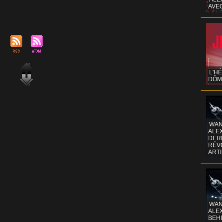
AVE
L'H
DÔM
WAN
ALE
DERR
RÉV
ART
WAN
ALE
BEHI