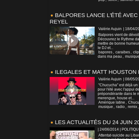
BALPORES LANCE L'ÉTÉ AVEC
REYEL
Valérie Aujuin
| 18/04/2
Balpores vient de dévoile
Découvrez le Rythme dan
mettre de bonne humeur
le DJ et...
bapores
,
caraibes
,
clip
dans ma peau
,
musiqu
ILEGALES ET MATT HOUSTON
Valérie Aujuin
| 08/05/2
"Chucucha" est déjà un h
pour l'été avec l'appui 
prépondérante dans le m
merengue, house et...
Amérique latine
,
Chucu
musique
,
radio
,
remix
LES ACTUALITÉS DU 24 JUIN 2
| 24/06/2014
|
POLITIQU
Attentat-suicide au Liba