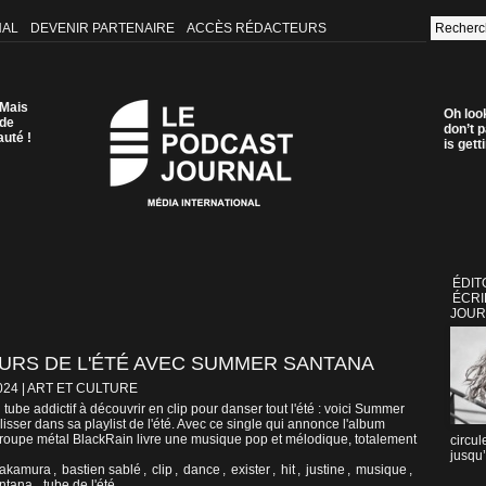
NAL
DEVENIR PARTENAIRE
ACCÈS RÉDACTEURS
 Mais
Oh loo
 de
don’t p
auté !
is get
ÉDIT
ÉCRI
JOUR
URS DE L'ÉTÉ AVEC SUMMER SANTANA
024
|
ART ET CULTURE
ube addictif à découvrir en clip pour danser tout l'été : voici Summer
isser dans sa playlist de l'été. Avec ce single qui annonce l'album
u groupe métal BlackRain livre une musique pop et mélodique, totalement
circul
jusqu’
nakamura
,
bastien sablé
,
clip
,
dance
,
exister
,
hit
,
justine
,
musique
,
ntana
,
tube de l'été