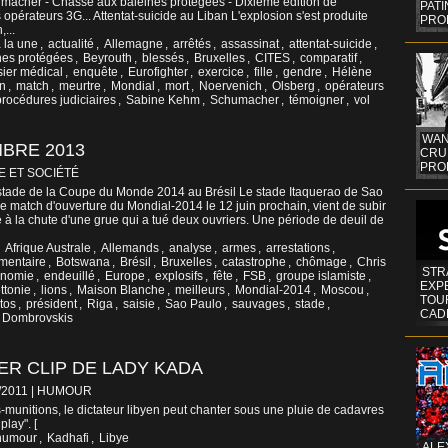
macher - Chasse aux baleines protégées - Dixième édition de
PAT
 opérateurs 3G... Attentat-suicide au Liban L'explosion s'est produite
PRO
...
à la une
,
actualité
,
Allemagne
,
arrêtés
,
assassinat
,
attentat-suicide
,
nes protégées
,
Beyrouth
,
blessés
,
Bruxelles
,
CITES
,
comparatif
,
ier médical
,
enquête
,
Eurofighter
,
exercice
,
fille
,
gendre
,
Hélène
n
,
match
,
meurtre
,
Mondial
,
mort
,
Noervenich
,
Olsberg
,
opérateurs
procédures judiciaires
,
Sabine Kehm
,
Schumacher
,
témoigner
,
vol
WAN
MBRE 2013
CRUI
PROF
E ET SOCIÉTÉ
 stade de la Coupe du Monde 2014 au Brésil Le stade Itaquerao de Sao
 le match d'ouverture du Mondial-2014 le 12 juin prochain, vient de subir
e à la chute d'une grue qui a tué deux ouvriers. Une période de deuil de
,
Afrique Australe
,
Allemands
,
analyse
,
armes
,
arrestations
,
mentaire
,
Botswana
,
Brésil
,
Bruxelles
,
catastrophe
,
chômage
,
Chris
STR
onomie
,
endeuillé
,
Europe
,
explosifs
,
fête
,
FSB
,
groupe islamiste
,
EXP
ttonie
,
lions
,
Maison Blanche
,
meilleurs
,
Mondial-2014
,
Moscou
,
TOUR
tos
,
président
,
Riga
,
saisie
,
Sao Paulo
,
sauvages
,
stade
,
CAD
s Dombrovskis
ER CLIP DE LADY KADA
4/2011
|
HUMOUR
munitions, le dictateur libyen peut chanter sous une pluie de cadavres
play". [
humour
,
Kadhafi
,
Libye
ALE