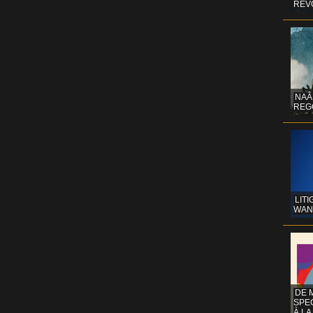
REV
NAÂ
REG
LITI
WAN
DE 
SPE
À LA