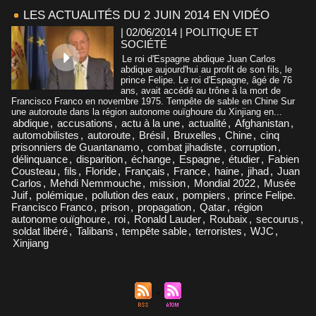
LES ACTUALITÉS DU 2 JUIN 2014 EN VIDÉO
| 02/06/2014
|
POLITIQUE ET
SOCIÉTÉ
Le roi d'Espagne abdique Juan Carlos
abdique aujourd'hui au profit de son fils, le
prince Felipe. Le roi d'Espagne, âgé de 76
ans, avait accédé au trône à la mort de
Francisco Franco en novembre 1975. Tempête de sable en Chine Sur
une autoroute dans la région autonome ouïghoure du Xinjiang en...
abdique
,
accusations
,
actu à la une
,
actualité
,
Afghanistan
,
automobilistes
,
autoroute
,
Brésil
,
Bruxelles
,
Chine
,
cinq
prisonniers de Guantanamo
,
combat jihadiste
,
corruption
,
délinquance
,
disparition
,
échange
,
Espagne
,
étudier
,
Fabien
Cousteau
,
fils
,
Floride
,
Français
,
France
,
haine
,
jihad
,
Juan
Carlos
,
Mehdi Nemmouche
,
mission
,
Mondial 2022
,
Musée
Juif
,
polémique
,
pollution des eaux
,
pompiers
,
prince Felipe.
Francisco Franco
,
prison
,
propagation
,
Qatar
,
région
autonome ouïghoure
,
roi
,
Ronald Lauder
,
Roubaix
,
secourus
,
soldat libéré
,
Talibans
,
tempête sable
,
terroristes
,
WJC
,
Xinjiang