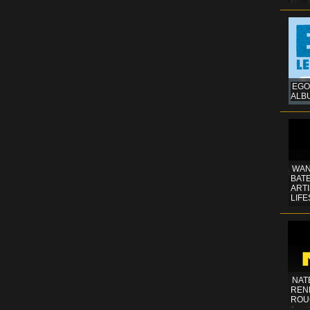
EGO
ALB
WAN
BATE
ART
LIFE
NAT
REN
ROU