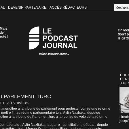
NAL
DEVENIR PARTENAIRE
ACCÈS RÉDACTEURS
 Mais
Oh loo
 de
don’t p
auté !
is get
ÉDIT
ÉCRI
JOUR
U PARLEMENT TURC
 ET FAITS DIVERS
t menottée à la tribune du parlement pour protester contre une réforme
à mettre fin au régime parlementaire turc. Aylin Nazlıaka, députée
ttée à la tribune du Parlement turc à la reprise du vote de la réforme
circul
jusqu’
ée nationale
,
Aylin Nazliaka
,
bagarre
,
constitution
,
débats
,
député
,
,
manifestation
,
Moyen-Orient
,
opposition
,
parlement
,
pouvoirs
,