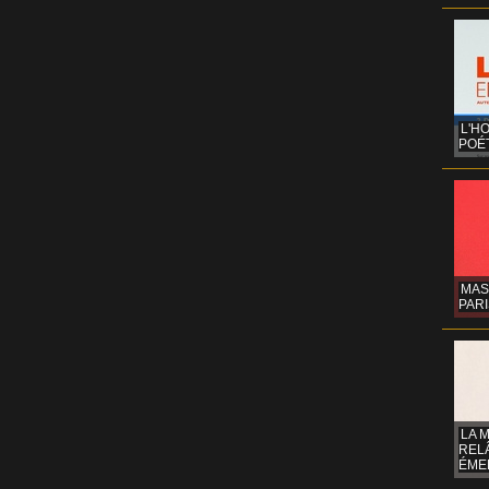
L'H
POÉT
MAS
PARI
LA 
REL
ÉMER