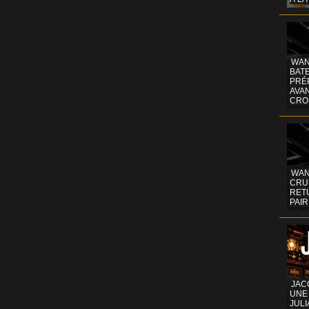
WAN
BATE
PRÉ
AVA
CRO
WAN
CRUI
RETU
PAIR
JAC
UNE
JULI