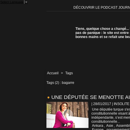
Select Language
▼
DÉCOUVRIR LE PODCAST JOUR
Tiens, quelque chose a changé...
pas de panique : le site est entre
bonnes mains et se refait une be
Accueil
>
Tags
Tags (2) : bagarre
UNE DÉPUTÉE SE MENOTTE A
| 28/01/2017
|
INSOLITE
Une députée turque s'es
constitutionnelle visant 
indépendante, s’est meno
constitutionnelle...
Ankara
,
Asie
,
Assembl
Europe
,
gouvernement