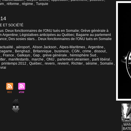
dum
,
réforme
,
régime
,
Turquie
014
E ET SOCIÉTÉ
tus: Deux fonctionnaires de l'ONU tués en Somalie; Grève générale à
n Argentine; Législatives anticipées au Québec; Bagarre au parlement
nce; Des sosies stars... Deux fonctionnaires de l'ONU tués en Somalie
actualité
,
aéroport
,
Alison Jackson
,
Alpes-Maritimes
,
Argentine
,
bagarre
,
Benghazi
,
Britannique
,
business
,
CGN
,
crime
,
dissout
,
,
France
,
Galkayo
,
Gap
,
grève générale
,
hémisphère Sud
,
utter
,
manifestants
,
marche
,
ONU
,
parlement ukrainien
,
parti libéral
,
,
printemps 2012
,
Québec
,
revers
,
revient
,
Richter
,
séisme
,
Somalie
,
vrai
WAN
BATE