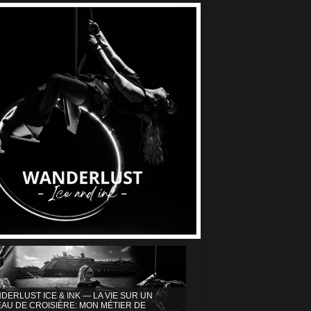
DERLUST ICE & INK — LA VIE SUR UN
AU DE CROISIÈRE: MON MÉTIER DE