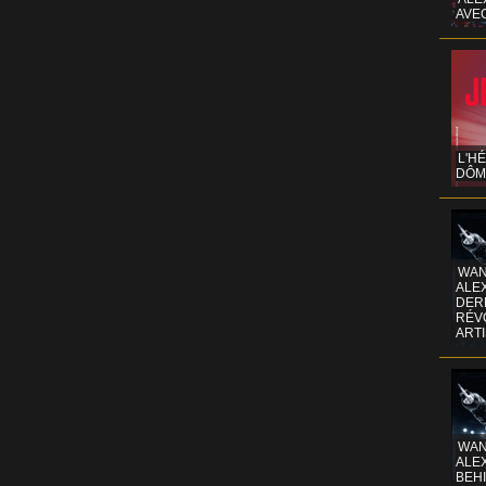
AVE
L'H
DÔM
WAN
ALE
DERR
RÉV
ART
WAN
ALE
BEHI