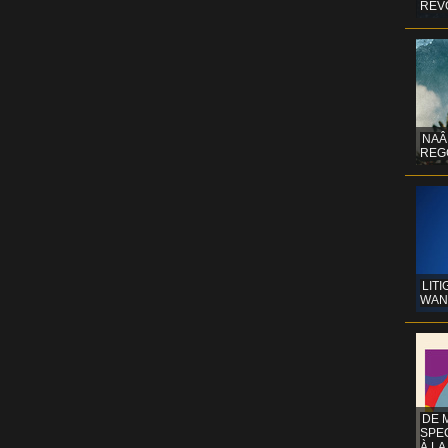
REV
NAÂ
REG
LITI
WAN
DE 
SPE
À LA