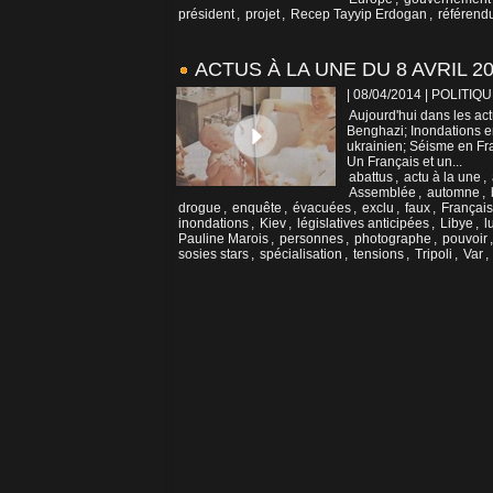
président
,
projet
,
Recep Tayyip Erdogan
,
référen
ACTUS À LA UNE DU 8 AVRIL 2
| 08/04/2014
|
POLITIQU
Aujourd'hui dans les ac
Benghazi; Inondations e
ukrainien; Séisme en Fra
Un Français et un...
abattus
,
actu à la une
,
Assemblée
,
automne
,
drogue
,
enquête
,
évacuées
,
exclu
,
faux
,
Français
inondations
,
Kiev
,
législatives anticipées
,
Libye
,
l
Pauline Marois
,
personnes
,
photographe
,
pouvoir
sosies stars
,
spécialisation
,
tensions
,
Tripoli
,
Var
,