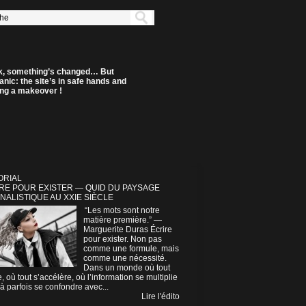
k, something’s changed… But
anic: the site’s in safe hands and
ting a makeover !
ORIAL
RE POUR EXISTER — QUID DU PAYSAGE
NALISTIQUE AU XXIE SIÈCLE
“Les mots sont notre
matière première.” —
Marguerite Duras Écrire
pour exister. Non pas
comme une formule, mais
comme une nécessité.
Dans un monde où tout
e, où tout s’accélère, où l’information se multiplie
à parfois se confondre avec...
Lire l'édito