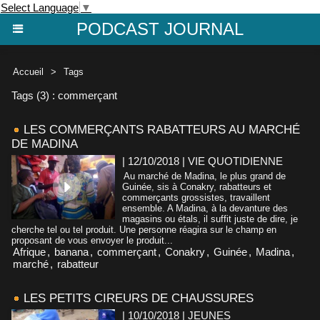
Select Language
▼
PODCAST JOURNAL
Accueil
>
Tags
Tags (3) : commerçant
LES COMMERÇANTS RABATTEURS AU MARCHÉ
DE MADINA
| 12/10/2018
|
VIE QUOTIDIENNE
Au marché de Madina, le plus grand de
Guinée, sis à Conakry, rabatteurs et
commerçants grossistes, travaillent
ensemble. A Madina, à la devanture des
magasins ou étals, il suffit juste de dire, je
cherche tel ou tel produit. Une personne réagira sur le champ en
proposant de vous envoyer le produit...
Afrique
,
banana
,
commerçant
,
Conakry
,
Guinée
,
Madina
,
marché
,
rabatteur
LES PETITS CIREURS DE CHAUSSURES
| 10/10/2018
|
JEUNES