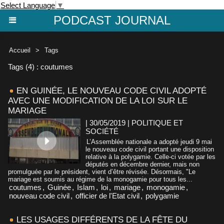
Select Language
▼
PODCAST JOURNAL
Accueil
>
Tags
Tags (4) : coutumes
EN GUINÉE, LE NOUVEAU CODE CIVIL ADOPTÉ
AVEC UNE MODIFICATION DE LA LOI SUR LE
MARIAGE
| 30/05/2019
|
POLITIQUE ET
SOCIÉTÉ
L’Assemblée nationale a adopté jeudi 9 mai
le nouveau code civil portant une disposition
relative à la polygamie. Celle-ci votée par les
députés en décembre dernier, mais non
promulguée par le président, vient d’être révisée. Désormais, "Le
mariage est soumis au régime de la monogamie pour tous les...
coutumes
,
Guinée
,
Islam
,
loi
,
mariage
,
monogamie
,
nouveau code civil
,
officier de l'Etat civil
,
polygamie
LES USAGES DIFFÉRENTS DE LA FÊTE DU