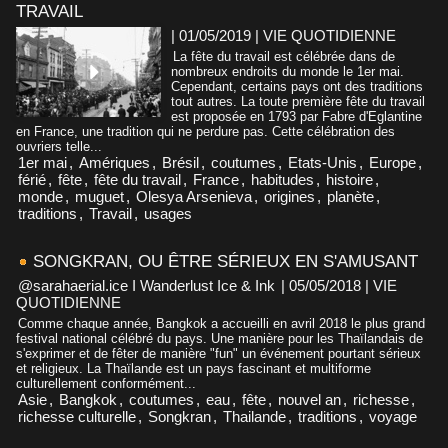
TRAVAIL
| 01/05/2019
|
VIE QUOTIDIENNE
La fête du travail est célébrée dans de
nombreux endroits du monde le 1er mai.
Cependant, certains pays ont des traditions
tout autres. La toute première fête du travail
est proposée en 1793 par Fabre d'Eglantine
en France, une tradition qui ne perdure pas. Cette célébration des
ouvriers telle...
1er mai
,
Amériques
,
Brésil
,
coutumes
,
Etats-Unis
,
Europe
,
férié
,
fête
,
fête du travail
,
France
,
habitudes
,
histoire
,
monde
,
muguet
,
Olesya Arsenieva
,
origines
,
planète
,
traditions
,
Travail
,
usages
SONGKRAN, OU ÊTRE SÉRIEUX EN S'AMUSANT
@sarahaerial.ice I Wanderlust Ice & Ink
| 05/05/2018
|
VIE
QUOTIDIENNE
Comme chaque année, Bangkok a accueilli en avril 2018 le plus grand
festival national célébré du pays. Une manière pour les Thaïlandais de
s'exprimer et de fêter de manière "fun" un événement pourtant sérieux
et religieux. La Thaïlande est un pays fascinant et multiforme
culturellement conformément...
Asie
,
Bangkok
,
coutumes
,
eau
,
fête
,
nouvel an
,
richesse
,
richesse culturelle
,
Songkran
,
Thailande
,
traditions
,
voyage