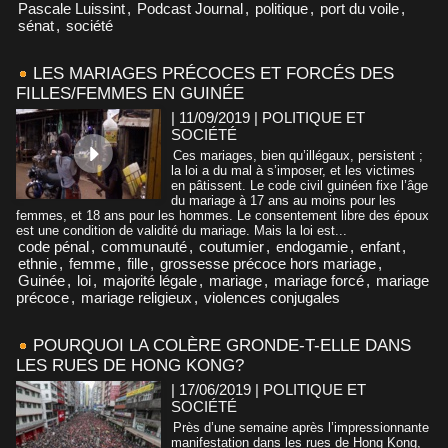
Pascale Luissint
,
Podcast Journal
,
politique
,
port du voile
,
sénat
,
société
LES MARIAGES PRÉCOCES ET FORCÉS DES
FILLES/FEMMES EN GUINÉE
| 11/09/2019
|
POLITIQUE ET
SOCIÉTÉ
Ces mariages, bien qu’illégaux, persistent ;
la loi a du mal à s’imposer, et les victimes
en pâtissent. Le code civil guinéen fixe l’âge
du mariage à 17 ans au moins pour les
femmes, et 18 ans pour les hommes. Le consentement libre des époux
est une condition de validité du mariage. Mais la loi est...
code pénal
,
communauté
,
coutumier
,
endogamie
,
enfant
,
ethnie
,
femme
,
fille
,
grossesse précoce hors mariage
,
Guinée
,
loi
,
majorité légale
,
mariage
,
mariage forcé
,
mariage
précoce
,
mariage religieux
,
violences conjugales
POURQUOI LA COLÈRE GRONDE-T-ELLE DANS
LES RUES DE HONG KONG?
| 17/06/2019
|
POLITIQUE ET
SOCIÉTÉ
Près d’une semaine après l’impressionnante
manifestation dans les rues de Hong Kong,