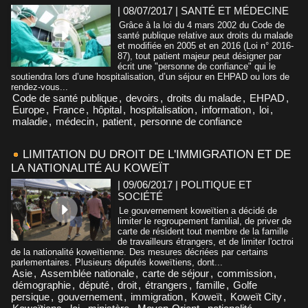
| 08/07/2017
|
SANTÉ ET MÉDECINE
Grâce à la loi du 4 mars 2002 du Code de
santé publique relative aux droits du malade
et modifiée en 2005 et en 2016 (Loi n° 2016-
87), tout patient majeur peut désigner par
écrit une "personne de confiance" qui le
soutiendra lors d’une hospitalisation, d’un séjour en EHPAD ou lors de
rendez-vous...
Code de santé publique
,
devoirs
,
droits du malade
,
EHPAD
,
Europe
,
France
,
hôpital
,
hospitalisation
,
information
,
loi
,
maladie
,
médecin
,
patient
,
personne de confiance
LIMITATION DU DROIT DE L'IMMIGRATION ET DE
LA NATIONALITÉ AU KOWEÏT
| 09/06/2017
|
POLITIQUE ET
SOCIÉTÉ
Le gouvernement koweïtien a décidé de
limiter le regroupement familial, de priver de
carte de résident tout membre de la famille
de travailleurs étrangers, et de limiter l'octroi
de la nationalité koweïtienne. Des mesures décriées par certains
parlementaires. Plusieurs députés koweïtiens, dont...
Asie
,
Assemblée nationale
,
carte de séjour
,
commission
,
démographie
,
député
,
droit
,
étrangers
,
famille
,
Golfe
persique
,
gouvernement
,
immigration
,
Koweït
,
Koweït City
,