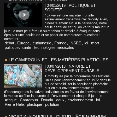
| 04/01/2019
|
POLITIQUE ET
SOCIÉTÉ
"La vie est une maladie mortelle
sexuellement transmissible" Woody Allen,
cinéaste américain. A la naissance, notre
seule certitude est qu’on va tous mourir un
jour. La mort peut être un sujet tabou et difficile à évoquer sans
éprouver une inquiétude et se poser de nombreuses questions :
comment...
débat
,
Europe
,
euthanasie
,
France
,
INSEE
,
loi
,
mort
,
politique
,
santé
,
technologies médicales
LE CAMEROUN ET LES MATIÈRES PLASTIQUES
| 03/07/2018
|
NATURE ET
DÉVELOPPEMENT DURABLE
Promulguée par le programme des Nations
Unies pour l’environnement en 1972 dans le
but de sensibiliser la population planétaire
aux enjeux environnementaux et
d’encourager les initiatives individuelles en faveur de l’environnement,
le monde célèbre la journée de l’environnement chaque 5 juin. Le...
Afrique
,
Cameroun
,
Douala
,
eaux
,
environnement
,
loi
,
Pierre Hele
,
plastique
,
pollution
NIGERIA: NOUVELLE LOI SUR L'ÂGE MINIMUM