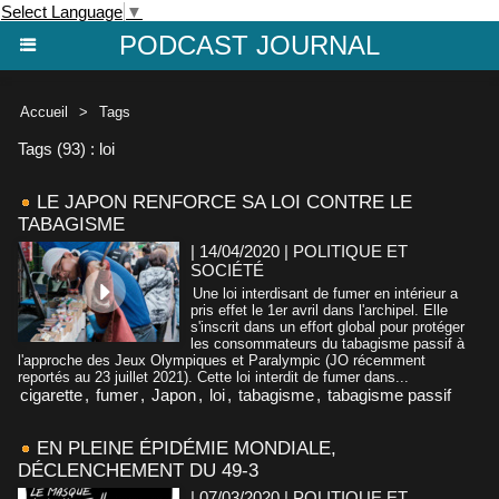
Select Language
▼
PODCAST JOURNAL
Accueil
>
Tags
Tags (93) : loi
LE JAPON RENFORCE SA LOI CONTRE LE
TABAGISME
| 14/04/2020
|
POLITIQUE ET
SOCIÉTÉ
Une loi interdisant de fumer en intérieur a
pris effet le 1er avril dans l'archipel. Elle
s'inscrit dans un effort global pour protéger
les consommateurs du tabagisme passif à
l'approche des Jeux Olympiques et Paralympic (JO récemment
reportés au 23 juillet 2021). Cette loi interdit de fumer dans...
cigarette
,
fumer
,
Japon
,
loi
,
tabagisme
,
tabagisme passif
EN PLEINE ÉPIDÉMIE MONDIALE,
DÉCLENCHEMENT DU 49-3
| 07/03/2020
|
POLITIQUE ET