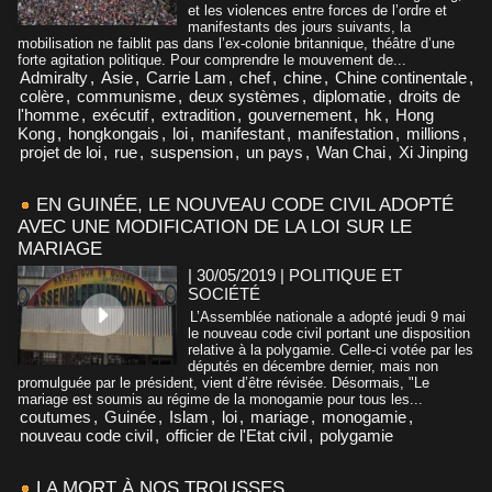
et les violences entre forces de l’ordre et
manifestants des jours suivants, la
mobilisation ne faiblit pas dans l’ex-colonie britannique, théâtre d’une
forte agitation politique. Pour comprendre le mouvement de...
Admiralty
,
Asie
,
Carrie Lam
,
chef
,
chine
,
Chine continentale
,
colère
,
communisme
,
deux systèmes
,
diplomatie
,
droits de
l'homme
,
exécutif
,
extradition
,
gouvernement
,
hk
,
Hong
Kong
,
hongkongais
,
loi
,
manifestant
,
manifestation
,
millions
,
projet de loi
,
rue
,
suspension
,
un pays
,
Wan Chai
,
Xi Jinping
EN GUINÉE, LE NOUVEAU CODE CIVIL ADOPTÉ
AVEC UNE MODIFICATION DE LA LOI SUR LE
MARIAGE
| 30/05/2019
|
POLITIQUE ET
SOCIÉTÉ
L’Assemblée nationale a adopté jeudi 9 mai
le nouveau code civil portant une disposition
relative à la polygamie. Celle-ci votée par les
députés en décembre dernier, mais non
promulguée par le président, vient d’être révisée. Désormais, "Le
mariage est soumis au régime de la monogamie pour tous les...
coutumes
,
Guinée
,
Islam
,
loi
,
mariage
,
monogamie
,
nouveau code civil
,
officier de l'Etat civil
,
polygamie
LA MORT À NOS TROUSSES