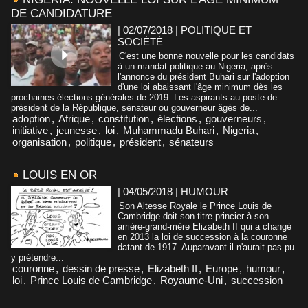
DE CANDIDATURE
| 02/07/2018
|
POLITIQUE ET
SOCIÉTÉ
C'est une bonne nouvelle pour les candidats
à un mandat politique au Nigeria, après
l'annonce du président Buhari sur l'adoption
d'une loi abaissant l'âge minimum dès les
prochaines élections générales de 2019. Les aspirants au poste de
président de la République, sénateur ou gouverneur âgés de...
adoption
,
Afrique
,
constitution
,
élections
,
gouverneurs
,
initiative
,
jeunesse
,
loi
,
Muhammadu Buhari
,
Nigeria
,
organisation
,
politique
,
président
,
sénateurs
LOUIS EN OR
| 04/05/2018
|
HUMOUR
Son Altesse Royale le Prince Louis de
Cambridge doit son titre princier à son
arrière-grand-mère Elizabeth II qui a changé
en 2013 la loi de succession à la couronne
datant de 1917. Auparavant il n'aurait pas pu
y prétendre...
couronne
,
dessin de presse
,
Elizabeth II
,
Europe
,
humour
,
loi
,
Prince Louis de Cambridge
,
Royaume-Uni
,
succession