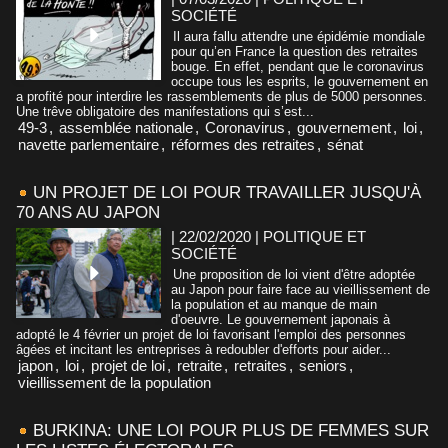
SOCIÉTÉ
Il aura fallu attendre une épidémie mondiale
pour qu’en France la question des retraites
bouge. En effet, pendant que le coronavirus
occupe tous les esprits, le gouvernement en
a profité pour interdire les rassemblements de plus de 5000 personnes.
Une trêve obligatoire des manifestations qui s’est...
49-3
,
assemblée nationale
,
Coronavirus
,
gouvernement
,
loi
,
navette parlementaire
,
réformes des retraites
,
sénat
UN PROJET DE LOI POUR TRAVAILLER JUSQU'À
70 ANS AU JAPON
| 22/02/2020
|
POLITIQUE ET
SOCIÉTÉ
Une proposition de loi vient d'être adoptée
au Japon pour faire face au vieillissement de
la population et au manque de main
d'oeuvre. Le gouvernement japonais à
adopté le 4 février un projet de loi favorisant l'emploi des personnes
âgées et incitant les entreprises à redoubler d'efforts pour aider...
japon
,
loi
,
projet de loi
,
retraite
,
retraites
,
seniors
,
vieillissement de la population
BURKINA: UNE LOI POUR PLUS DE FEMMES SUR