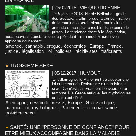
EN FRANCE
| 23/01/2018
|
VIE QUOTIDIENNE
Le 5 janvier 2018, Nicole Belloubet, garde
des Sceaux, a affirmé que la consommation
de la marijuana serait bientôt punie d'une
amende et non plus passible d'une peine de
prison. La tendance étant à la légalisation,
nous pouvons constater que le président Emmanuel Macron s'en
approche doucement...
amende
,
cannabis
,
drogue
,
économies
,
Europe
,
France
,
justice
,
légalisation
,
loi
,
policiers
,
récidivistes
,
trafiquants
TROISIÈME SEXE
| 05/12/2017
|
HUMOUR
En Allemagne, le Parlement va adopter une
loi qui reconnaît l’existence d’un troisième
sexe. Ce n'est pas vraiment nouveau, si on
remonte à la Grèce antique, les mythologues
en parlaient déjà!
Allemagne
,
dessin de presse
,
Europe
,
Grèce antique
,
humour
,
loi
,
mythologues
,
Parlement
,
reconnaissance
,
troisième sexe
SANTÉ: UNE "PERSONNE DE CONFIANCE" POUR
ÊTRE MIEUX ACCOMPAGNÉ DANS LA MALADIE