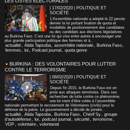
LES LISTES ÉLECTORALES
| 17/02/2020
|
POLITIQUE ET
SOCIÉTÉ
L’Assemblée nationale a adopté le 22 janvier
dernier la loi portant fixation de quota et
modalités de positionnement des candidates
ou des candidats aux élections législatives
au Burkina Faso. C’est une loi qui vise entre autres à encourager une
plus grande participation politique des femmes et à...
actualité
,
Alida Tapsoba
,
assemblée nationale
,
Burkina Faso
,
femmes
,
loi
,
Podcast journal
,
quota genre
BURKINA : DES VOLONTAIRES POUR LUTTER
CONTRE LE TERRORISME
| 08/02/2020
|
POLITIQUE ET
SOCIÉTÉ
Depuis fin 2015, le Burkina Faso est en
proie aux attaques terroristes. Dans ses
recherches de lutte contre ce phénomène,
une loi vient d’être votée à l’assemblée
nationale permettant le recrutement de Volontaires (civils) pour la
défense de la patrie. Le gouvernement a décidé de joindre...
actualité
,
Alida Tapsoba
,
Burkina Faso
,
Chérif Sy
,
groupe
d'autodéfense
,
loi
,
podcast journal
,
sécurité
,
terrorisme
,
VDP
,
volontaire
,
volontariat