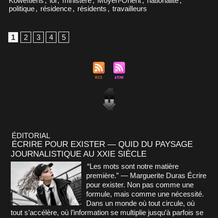
Koweïtiens
,
loi
,
ministère
,
Moyen-Orient
,
nationalité
,
politique
,
résidence
,
résidents
,
travailleurs
1
2
3
4
5
ÉDITORIAL
ÉCRIRE POUR EXISTER — QUID DU PAYSAGE
JOURNALISTIQUE AU XXIE SIÈCLE
“Les mots sont notre matière
première.” — Marguerite Duras Écrire
pour exister. Non pas comme une
formule, mais comme une nécessité.
Dans un monde où tout circule, où
tout s’accélère, où l’information se multiplie jusqu’à parfois se