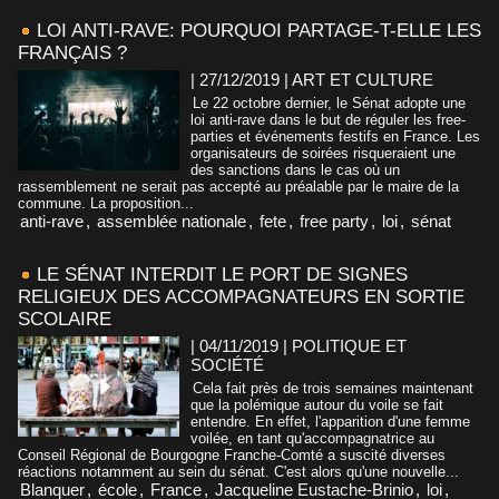
LOI ANTI-RAVE: POURQUOI PARTAGE-T-ELLE LES
FRANÇAIS ?
| 27/12/2019
|
ART ET CULTURE
Le 22 octobre dernier, le Sénat adopte une
loi anti-rave dans le but de réguler les free-
parties et événements festifs en France. Les
organisateurs de soirées risqueraient une
des sanctions dans le cas où un
rassemblement ne serait pas accepté au préalable par le maire de la
commune. La proposition...
anti-rave
,
assemblée nationale
,
fete
,
free party
,
loi
,
sénat
LE SÉNAT INTERDIT LE PORT DE SIGNES
RELIGIEUX DES ACCOMPAGNATEURS EN SORTIE
SCOLAIRE
| 04/11/2019
|
POLITIQUE ET
SOCIÉTÉ
Cela fait près de trois semaines maintenant
que la polémique autour du voile se fait
entendre. En effet, l'apparition d'une femme
voilée, en tant qu'accompagnatrice au
Conseil Régional de Bourgogne Franche-Comté a suscité diverses
réactions notamment au sein du sénat. C'est alors qu'une nouvelle...
Blanquer
,
école
,
France
,
Jacqueline Eustache-Brinio
,
loi
,