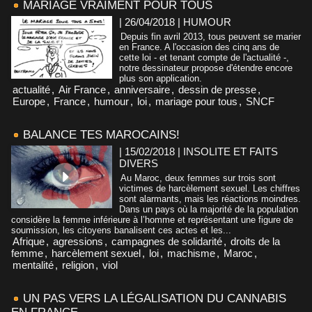
MARIAGE VRAIMENT POUR TOUS
| 26/04/2018
|
HUMOUR
Depuis fin avril 2013, tous peuvent se marier
en France. A l'occasion des cinq ans de
cette loi - et tenant compte de l'actualité -,
notre dessinateur propose d'étendre encore
plus son application.
actualité
,
Air France
,
anniversaire
,
dessin de presse
,
Europe
,
France
,
humour
,
loi
,
mariage pour tous
,
SNCF
BALANCE TES MAROCAINS!
| 15/02/2018
|
INSOLITE ET FAITS
DIVERS
Au Maroc, deux femmes sur trois sont
victimes de harcèlement sexuel. Les chiffres
sont alarmants, mais les réactions moindres.
Dans un pays où la majorité de la population
considère la femme inférieure à l’homme et représentant une figure de
soumission, les citoyens banalisent ces actes et les...
Afrique
,
agressions
,
campagnes de solidarité
,
droits de la
femme
,
harcèlement sexuel
,
loi
,
machisme
,
Maroc
,
mentalité
,
religion
,
viol
UN PAS VERS LA LÉGALISATION DU CANNABIS