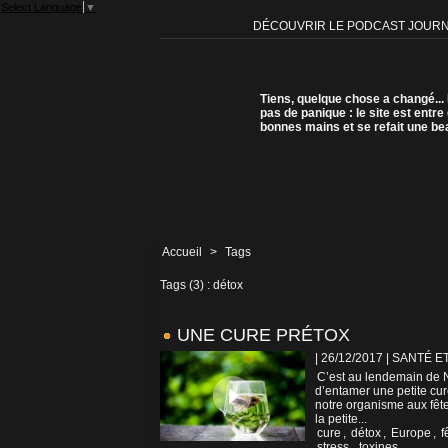
Select Language
▼
DÉCOUVRIR LE PODCAST JOUR
Tiens, quelque chose a changé...
pas de panique : le site est entre
bonnes mains et se refait une be
Accueil
>
Tags
Tags (3) : détox
UNE CURE PRÉTOX
| 26/12/2017
|
SANTÉ E
C’est au lendemain de N
d’entamer une petite cur
notre organisme aux fête
la petite...
cure
,
détox
,
Europe
,
f
stress
,
toxines