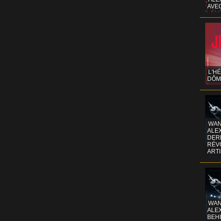
AVE
L'H
DÔM
WAN
ALE
DERR
RÉV
ART
WAN
ALE
BEHI