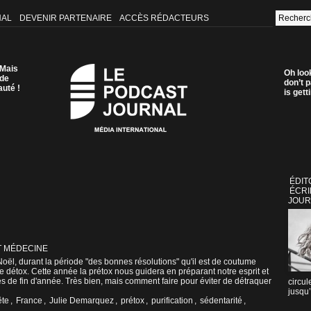
NAL
DEVENIR PARTENAIRE
ACCÈS RÉDACTEURS
 Mais
Oh loo
 de
don’t p
auté !
is get
ÉDIT
ÉCRI
JOUR
T MÉDECINE
oël, durant la période "des bonnes résolutions" qu'il est de coutume
e détox. Cette année la prétox nous guidera en préparant notre esprit et
s de fin d'année. Très bien, mais comment faire pour éviter de détraquer
circul
jusqu’
ête
,
France
,
Julie Demarquez
,
prétox
,
purification
,
sédentarité
,