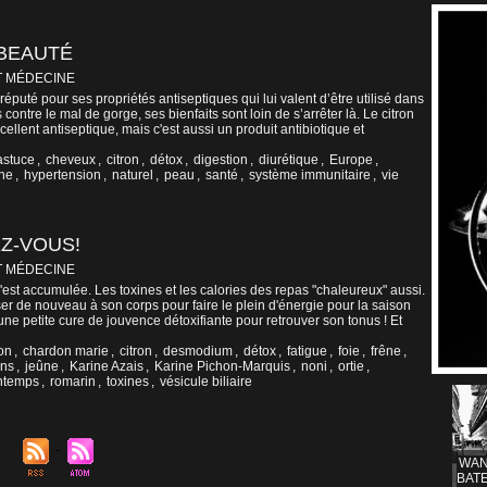
 BEAUTÉ
T MÉDECINE
réputé pour ses propriétés antiseptiques qui lui valent d’être utilisé dans
ontre le mal de gorge, ses bienfaits sont loin de s’arrêter là. Le citron
llent antiseptique, mais c'est aussi un produit antibiotique et
astuce
,
cheveux
,
citron
,
détox
,
digestion
,
diurétique
,
Europe
,
ne
,
hypertension
,
naturel
,
peau
,
santé
,
système immunitaire
,
vie
EZ-VOUS!
T MÉDECINE
 s'est accumulée. Les toxines et les calories des repas "chaleureux" aussi.
r de nouveau à son corps pour faire le plein d'énergie pour la saison
une petite cure de jouvence détoxifiante pour retrouver son tonus ! Et
on
,
chardon marie
,
citron
,
desmodium
,
détox
,
fatigue
,
foie
,
frêne
,
ins
,
jeûne
,
Karine Azais
,
Karine Pichon-Marquis
,
noni
,
ortie
,
ntemps
,
romarin
,
toxines
,
vésicule biliaire
WAN
BATE