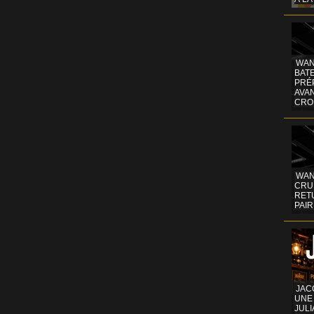
WAN
BATE
PRÉ
AVA
CRO
WAN
CRUI
RETU
PAIR
JAC
UNE
JULI