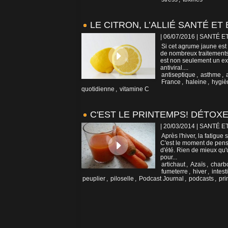
LE CITRON, L’ALLIÉ SANTÉ ET
| 06/07/2016
|
SANTÉ E
Si cet agrume jaune est 
de nombreux traitements c
est non seulement un exce
antiviral....
antiseptique
,
asthme
,
France
,
haleine
,
hygiè
quotidienne
,
vitamine C
C'EST LE PRINTEMPS! DÉTOX
| 20/03/2014
|
SANTÉ E
Après l'hiver, la fatigue
C'est le moment de pense
d'été. Rien de mieux qu'
pour...
artichaut
,
Azaïs
,
charb
fumeterre
,
hiver
,
intest
peuplier
,
piloselle
,
Podcast Journal
,
podcasts
,
pri