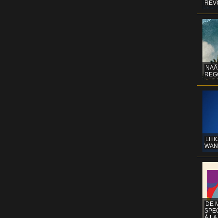
REV
NAÂ
REG
LITI
WAN
DE 
SPE
À LA