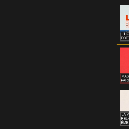
L'H
POÉT
MAS
PARI
LA 
REL
ÉMER