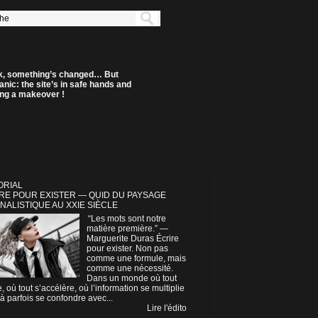
k, something’s changed… But
anic: the site’s in safe hands and
ting a makeover !
ORIAL
RE POUR EXISTER — QUID DU PAYSAGE
NALISTIQUE AU XXIE SIÈCLE
“Les mots sont notre
matière première.” —
Marguerite Duras Écrire
pour exister. Non pas
comme une formule, mais
comme une nécessité.
Dans un monde où tout
e, où tout s’accélère, où l’information se multiplie
à parfois se confondre avec...
Lire l'édito