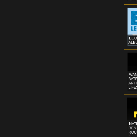
EGO
ALB
WAN
BATE
ART
LIFE
NAT
REN
ROU