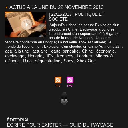
ACTUS À LA UNE DU 22 NOVEMBRE 2013
| 22/11/2013
|
POLITIQUE ET
SOCIÉTÉ
Aujourd'hui dans les actus: Explosion d'un
oléoduc en Chine; Esclavage à Londres;
Effondrement d'un supermarché à Riga; 50
ans de la mort de Kennedy; Un cartel
bancaire condamné en Hongrie; La nouvelle Xbox est arrivée; Le
monde de l'économie... Explosion d'un oléoduc en Chine Au moins 22...
actu à la une
,
actualité
,
cartel bancaire
,
Chine
,
économie
,
esclavage
,
Hongrie
,
JFK
,
Kennedy
,
Londres
,
Microsoft
,
oléoduc
,
Riga
,
séquestration
,
Sony
,
Xbox One
ÉDITORIAL
ÉCRIRE POUR EXISTER — QUID DU PAYSAGE