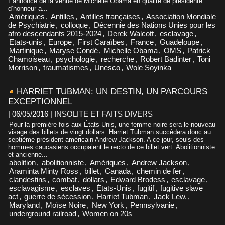
L’annonce de la venue de Michelle Obama en qualité de présidente
d’honneur a...
Amériques
,
Antilles
,
Antilles françaises
,
Association Mondiale
de Psychiatrie
,
colloque
,
Décennie des Nations Unies pour les
afro descendants 2015-2024
,
Derek Walcott
,
esclavage
,
Etats-unis
,
Europe
,
First Caraïbes
,
France
,
Guadeloupe
,
Martinique
,
Maryse Condé
,
Michelle Obama
,
OMS
,
Patrick
Chamoiseau
,
psychologie
,
recherche
,
Robert Badinter
,
Toni
Morrison
,
traumatismes
,
Unesco
,
Wole Soyinka
HARRIET TUBMAN: UN DESTIN, UN PARCOURS
EXCEPTIONNEL
| 06/05/2016
|
INSOLITE ET FAITS DIVERS
Pour la première fois aux États-Unis, une femme noire sera le nouveau
visage des billets de vingt dollars. Harriet Tubman succèdera donc au
septième président américain Andrew Jackson. A ce jour, seuls des
hommes caucasiens occupaient le recto de ce billet vert. Abolitionniste
et ancienne...
abolition
,
abolitionniste
,
Amériques
,
Andrew Jackson
,
Araminta Minty Ross
,
billet
,
Canada
,
chemin de fer
,
clandestins
,
combat
,
dollars
,
Edward Brodess
,
esclavage
,
esclavagisme
,
esclaves
,
États-Unis
,
fugitif
,
fugitive slave
act
,
guerre de sécession
,
Harriet Tubman
,
Jack Lew.
,
Maryland
,
Moïse Noire
,
New York
,
Pennsylvanie
,
underground railroad
,
Women on 20s