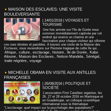
MAISON DES ESCLAVES: UNE VISITE
BOULEVERSANTE
| 14/01/2018
|
VOYAGES ET
TOURISME
Une fois arrivée sur l’île de Gorée nous
sommes immédiatement captivée par cet
endroit qui exerce un charme et une
fascination pour chaque visiteur qui sillonne
ces rues étroites et paisibles. A travers une visite de la Maison des
Esclaves, nous reviendrons sur l'histoire tragique de cette île qui...
Afrique
,
culture
,
esclavage
,
histoire
,
île de Gorée
,
Kabo
Alioune
,
Maison des Esclaves
,
Nelson Mandela
,
Sénégal
,
traite négrière
,
voyage
MICHELLE OBAMA EN VISITE AUX ANTILLES
FRANÇAISES
| 26/08/2016
|
POLITIQUE ET
SOCIÉTÉ
L’association First Caraïbes organise, les
26, 27 et 28 octobre 2016 en Martinique et
en Guadeloupe, un colloque scientifique
international sous la thématique
"L’esclavage: quel impact sur la psychologie des populations?"