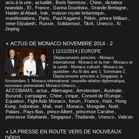
actu à la une
,
actualité
,
Boris Nemtsov
,
Chine
,
dictateur
rwandais
,
EI
,
France
,
Ganna Douritska
,
Grande Bretagne
,
Haider al-Abadi
,
Irak
,
maison royale britannique
,
manifestations
,
Paris
,
Paul Kagamé
,
Pékin
,
prince William
,
reine Elizabeth
,
Russie
,
Solidarnost
,
Tikrit
,
Unesco
,
Xi
Jinping
ACTUS DE MONACO NOVEMBRE 2014 - 2
| 11/11/2014
|
EUROPE
Déplacements princiers - Monaco
international - Monaco et la mer - Monaco et
la santé - Monaco culturel - Monaco au
quotidien - Au fil des ans 1. Sommaire 2.
Déplacements princiers à Singapour, à
Amsterdam 3. Monaco international: nouvelle relation diplomatique,
nouveaux partenariats Monaco-Unesco,...
ACCOBAMS
,
actus
,
Allemagne
,
Amsterdam
,
Australie
,
Burundi
,
campagne
,
Chine
,
cirque
,
Conseil de l'Europe
,
Equateur
,
Fight Aids Monaco
,
forum
,
France
,
Haïti
,
Hong
Kong
,
Indonésie
,
Mali
,
mer
,
Monaco
,
Mongolie
,
Noël
,
Palaos
,
Pays-Bas
,
prince Albert
,
princesse Caroline
,
princesse Stéphanie
,
Singapour
,
Thaïlande
,
Unesco
,
Vatican
LA PRESSE EN ROUTE VERS DE NOUVEAUX
DÉFIS