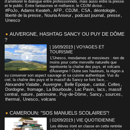
d’améliorer le dialogue entre professionnels, mais aussi entre la presse
et le public. Entre fantasmes et méfiance, le CDJM divise...
#PoJo
,
Adams Kwateh
,
AFP
,
CDJM
,
CSA
,
déontologie
,
liberté de la presse
,
Nouria Anseur
,
podcast journal
,
presse
,
Unesco
AUVERGNE, HASHTAG SANCY OU PUY DE DÔME
?
| 16/09/2019
|
VOYAGES ET
TOURISME
L'Unesco, mesdames et messieurs : rien de
moins pour cette merveille naturelle que
représente la chaîne des puys, et volcans
d'Auvergne ! Outre ses hauteurs, la région a
su conserver son aspect sauvage et sa cuisine authentique. Vus du
ciel, la chaîne des puys et le massif du Sancy se font face,...
Alexandre Vialatte
,
Auvergne
,
Belle Epoque
,
cantal
,
Celtes
,
Dordogne
,
fromage
,
La Bourboule
,
Lac Pavin
,
lacs
,
massif
central
,
nature
,
patrimoine
,
Puy-de-Dôme
,
Sancy
,
sources
,
thermal
,
Unesco
,
volcans
CAMEROUN: "SOS MANUELS SCOLAIRES"!
| 02/09/2019
|
VIE QUOTIDIENNE
Les élèves iront en classe en cette rentrée