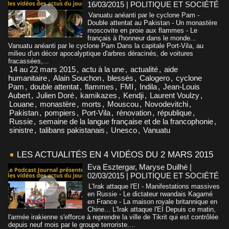
16/03/2015
|
POLITIQUE ET SOCIÉTÉ
Vanuatu anéanti par le cyclone Pam -
Double attentat au Pakistan - Un monastère
moscovite en proie aux flammes - Le
français à l'honneur dans le monde...
Vanuatu anéanti par le cyclone Pam Dans la capitale Port-Vila, au
milieu d'un décor apocalyptique d'arbres déracinés, de voitures
fracassées,...
14 au 22 mars 2015
,
actu à la une
,
actualité
,
aide
humanitaire
,
Alain Souchon
,
blessés
,
Calogero
,
cyclone
Pam
,
double attentat
,
flammes
,
FMI
,
Indila
,
Jean-Louis
Aubert
,
Julien Doré
,
kamikazes
,
Kendji
,
Laurent Voulzy
,
Louane
,
monastère
,
morts
,
Mouscou
,
Novodevitchi
,
Pakistan
,
pompiers
,
Port-Vila
,
rénovation
,
république
,
Russie
,
semaine de la langue française et de la francophonie
,
sinistre
,
talibans pakistanais
,
Unesco
,
Vanuatu
LES ACTUALITÉS EN 4 VIDÉOS DU 2 MARS 2015
Eva Esztergar, Maryse Duilhé |
02/03/2015
|
POLITIQUE ET SOCIÉTÉ
L'Irak attaque l'EI - Manifestations massives
en Russie - Le dictateur rwandais Kagamé
en France - La maison royale britannique en
Chine... L'Irak attaque l'EI Depuis ce matin,
l'armée irakienne s'efforce à reprendre la ville de Tikrit qui est contrôlée
depuis neuf mois par le groupe terroriste....