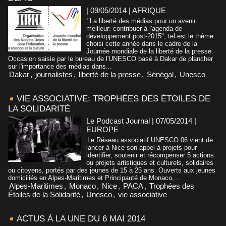
| 09/05/2014
|
AFRIQUE
"La liberté des médias pour un avenir
meilleur: contribuer à l'agenda de
développement post-2015", tel est le thème
choisi cette année dans le cadre de la
Journée mondiale de la liberté de la presse.
Occasion saisie par le bureau de l'UNESCO basé à Dakar de plancher
sur l'importance des médias dans...
Dakar
,
journalistes
,
liberté de la presse
,
Sénégal
,
Unesco
VIE ASSOCIATIVE: TROPHÉES DES ÉTOILES DE
LA SOLIDARITÉ
Le Podcast Journal | 07/05/2014
|
EUROPE
Le Réseau associatif UNESCO 06 vient de
lancer à Nice son appel à projets pour
identifier, soutenir et récompenser 5 actions
ou projets artistiques et culturels, solidaires
ou citoyens, portés par des jeunes de 15 à 25 ans. Ouverts aux jeunes
domiciliés en Alpes-Maritimes et Principauté de Monaco,...
Alpes-Maritimes
,
Monaco
,
Nice
,
PACA
,
Trophées des
Étoiles de la Solidarité
,
Unesco
,
vie associative
ACTUS À LA UNE DU 6 MAI 2014