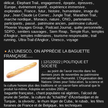
délicat
,
Elephant Trail
,
engagement
,
épopée
,
épreuves
,
Europe
,
événement sportif
,
expérience immersive
,
exploration
,
France
,
futur
,
histoire
,
humanitaire
,
image du
jour
,
Jean Claude Le Cornec
,
Jungle Trail
,
Marathon Trail
,
marche nordique
,
Monaco
,
nature
,
ONG
,
partenaires
,
participants
,
passé
,
patrimoine ancien
,
patrimoine culturel
,
Phoenix Voyages Group
,
Podcast Journal
,
quête personnelle
,
SDPO
,
sentiers sauvages
,
Siem Reap
,
Temple Run
,
temples
d'Angkor
,
temples millénaires
,
tourisme responsable
,
trail
running
,
Ultra-Trail d'Angkor
,
Unesco
,
voyage
A L’UNESCO, ON APPRÉCIE LA BAGUETTE
FRANÇAISE.....
| 12/12/2022
|
POLITIQUE ET
SOCIÉTÉ
..... au point de l’avoir inscrite dans les
derniers jours de novembre au patrimoine
immatériel de l'humanité. L'Organisation des
Nations Unies pour l'éducation, la science et
la culture honore plus des traditions et un savoir-faire artisanal que le
produit lui-même. Adoptée en octobre 2003 et...
baguette française
,
chant populaire raï algérien
,
l'alcool de
prune de Serbie
,
la culture du "tchaï/thé" d’Azerbaïdjan et de
Turquie
,
la slivovitz
,
le rhum léger de Cuba
,
le rubab
,
les fêtes
foraines de France et de Belgique
,
les techniques