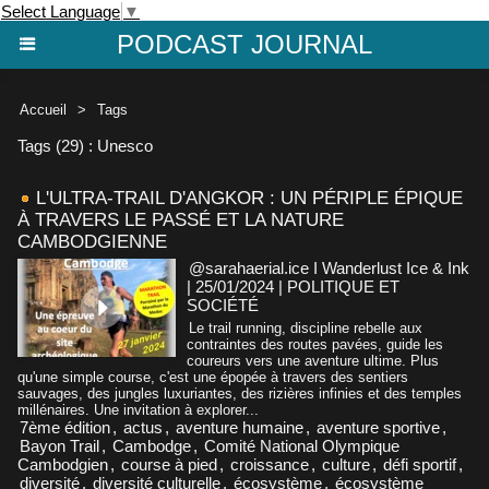
Select Language
▼
PODCAST JOURNAL
Accueil
>
Tags
Tags (29) : Unesco
L'ULTRA-TRAIL D'ANGKOR : UN PÉRIPLE ÉPIQUE
À TRAVERS LE PASSÉ ET LA NATURE
CAMBODGIENNE
@sarahaerial.ice I Wanderlust Ice & Ink
| 25/01/2024
|
POLITIQUE ET
SOCIÉTÉ
Le trail running, discipline rebelle aux
contraintes des routes pavées, guide les
coureurs vers une aventure ultime. Plus
qu'une simple course, c'est une épopée à travers des sentiers
sauvages, des jungles luxuriantes, des rizières infinies et des temples
millénaires. Une invitation à explorer...
7ème édition
,
actus
,
aventure humaine
,
aventure sportive
,
Bayon Trail
,
Cambodge
,
Comité National Olympique
Cambodgien
,
course à pied
,
croissance
,
culture
,
défi sportif
,
diversité
,
diversité culturelle
,
écosystème
,
écosystème