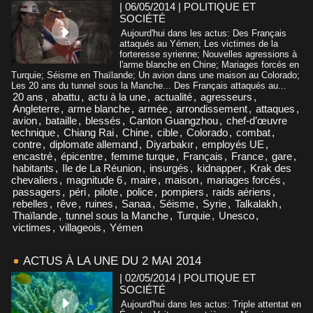
| 06/05/2014
|
POLITIQUE ET
SOCIÉTÉ
Aujourd'hui dans les actus: Des Français
attaqués au Yémen; Les victimes de la
forteresse syrienne; Nouvelles agressions à
l'arme blanche en Chine; Mariages forcés en
Turquie; Séisme en Thaïlande; Un avion dans une maison au Colorado;
Les 20 ans du tunnel sous la Manche... Des Français attaqués au...
20 ans
,
abattu
,
actu à la une
,
actualité
,
agresseurs
,
Angleterre
,
arme blanche
,
armée
,
arrondissement
,
attaques
,
avion
,
bataille
,
blessés
,
Canton Guangzhou
,
chef-d’œuvre
technique
,
Chiang Rai
,
Chine
,
cible
,
Colorado
,
combat
,
contre
,
diplomate allemand
,
Diyarbakır
,
employés UE
,
encastré
,
épicentre
,
femme turque
,
Français
,
France
,
gare
,
habitants
,
Ile de La Réunion
,
insurgés
,
kidnapper
,
Krak des
chevaliers
,
magnitude 6
,
maire
,
maison
,
mariages forcés
,
passagers
,
péri
,
pilote
,
police
,
pompiers
,
raids aériens
,
rebelles
,
rêve
,
ruines
,
Sanaa
,
Séisme
,
Syrie
,
Talkalakh
,
Thaïlande
,
tunnel sous la Manche
,
Turquie
,
Unesco
,
victimes
,
villageois
,
Yémen
ACTUS À LA UNE DU 2 MAI 2014
| 02/05/2014
|
POLITIQUE ET
SOCIÉTÉ
Aujourd'hui dans les actus: Triple attentat en