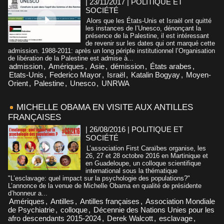
| 23/11/2017
|
POLITIQUE ET
SOCIÉTÉ
Alors que les États-Unis et Israël ont quitté
les instances de l’Unesco, dénonçant la
présence de la Palestine, il est intéressant
de revenir sur les dates qui ont marqué cette
admission. 1988-2011: après un long périple institutionnel l’Organisation
de libération de la Palestine est admise à...
admission
,
Amériques
,
Asie
,
démission
,
États arabes
,
Etats-Unis
,
Federico Mayor
,
Israël
,
Katalin Bogyay
,
Moyen-
Orient
,
Palestine
,
Unesco
,
UNRWA
MICHELLE OBAMA EN VISITE AUX ANTILLES
FRANÇAISES
| 26/08/2016
|
POLITIQUE ET
SOCIÉTÉ
L’association First Caraïbes organise, les
26, 27 et 28 octobre 2016 en Martinique et
en Guadeloupe, un colloque scientifique
international sous la thématique
"L’esclavage: quel impact sur la psychologie des populations?"
L’annonce de la venue de Michelle Obama en qualité de présidente
d’honneur a...
Amériques
,
Antilles
,
Antilles françaises
,
Association Mondiale
de Psychiatrie
,
colloque
,
Décennie des Nations Unies pour les
afro descendants 2015-2024
,
Derek Walcott
,
esclavage
,