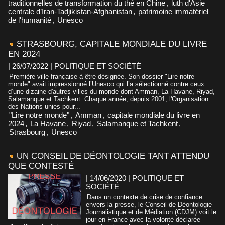
traditionnelles de transformation du thé en Chine
,
luth d'Asie
centrale d’Iran-Tadjikistan-Afghanistan
,
patrimoine immatériel
de l'humanité
,
Unesco
STRASBOURG, CAPITALE MONDIALE DU LIVRE
EN 2024
| 26/07/2022
|
POLITIQUE ET SOCIÉTÉ
Première ville française à être désignée. Son dossier "Lire notre
monde" avait impressionné l’Unesco qui l’a sélectionné contre ceux
d’une dizaine d'autres villes du monde dont Amman, La Havane, Riyad,
Salamanque et Tachkent. Chaque année, depuis 2001, l'Organisation
des Nations unies pour...
"Lire notre monde"
,
Amman
,
capitale mondiale du livre en
2024
,
La Havane
,
Riyad
,
Salamanque et Tachkent
,
Strasbourg
,
Unesco
UN CONSEIL DE DÉONTOLOGIE TANT ATTENDU
QUE CONTESTÉ
| 14/06/2020
|
POLITIQUE ET
SOCIÉTÉ
Dans un contexte de crise de confiance
envers la presse, le Conseil de Déontologie
Journalistique et de Médiation (CDJM) voit le
jour en France avec la volonté déclarée