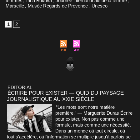
femmes
,
Irina Bokova
,
Journée internationale de la femme
,
Marseille
,
Musée Regards de Provence­
,
Unesco
1
2
ÉDITORIAL
ÉCRIRE POUR EXISTER — QUID DU PAYSAGE
JOURNALISTIQUE AU XXIE SIÈCLE
“Les mots sont notre matière
première.” — Marguerite Duras Écrire
pour exister. Non pas comme une
formule, mais comme une nécessité.
Dans un monde où tout circule, où
tout s’accélère, où l’information se multiplie jusqu’à parfois se