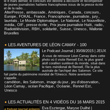
le 8 mars dernier, le concours est destiné à découvrir et récompenser
de jeunes journalistes haïtiens francophones issus de la presse écrite
et de la radio....
AlterPresse
,
ambassade
,
Amériques
,
Canada
,
concours
,
Europe
,
FOKAL
,
France
,
Francophonie
,
journaliste
,
jury
,
lauréats
,
Le Monde Diplomatique
,
Le National
,
Le Nouvelliste
,
média
,
OIF
,
presse écrite
,
Prix jeune journaliste Haïti
,
radio
,
Radiotélévision
,
RBH
,
solidarité
,
Suisse
,
Unesco
,
Wallonie
Bruxelles
LES AVENTURES DE LÉON CAMAY - 100
Le Podcast Journal | 30/08/2015
|
JEUX
A vous de retrouver Léon Camay dans cette
photo où il visite Rennell Est, le plus grand
atoll corallien surélevé du monde, situé dans
le tiers méridional de Rennell, l'île la plus
australe de l'archipel des Salomon. Ce site
fait partie du patrimoine mondial de l'Unesco. Notre aventurier
s'appelle...
caméléon
,
iles Salomon
,
image du jour
,
jeu d'observation
,
Léon Camay
,
océan Pacifique
,
Océanie
,
Rennel Est
,
Unesco
LES ACTUALITÉS EN 4 VIDÉOS DU 16 MARS 2015
Eva Esztergar, Maryse Duilhé |