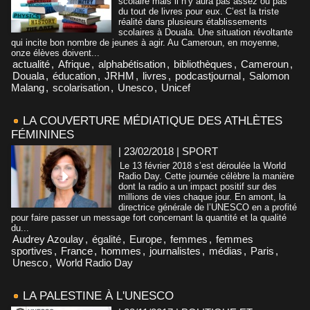
scolaire mais il n’y aura pas assez ou pas
du tout de livres pour eux. C’est la triste
réalité dans plusieurs établissements
scolaires à Douala. Une situation révoltante
qui incite bon nombre de jeunes à agir. Au Cameroun, en moyenne,
onze élèves doivent...
actualité
,
Afrique
,
alphabétisation
,
bibliothèques
,
Cameroun
,
Douala
,
éducation
,
JRHM
,
livres
,
podcastjournal
,
Salomon
Malang
,
scolarisation
,
Unesco
,
Unicef
LA COUVERTURE MÉDIATIQUE DES ATHLÈTES
FÉMININES
| 23/02/2018
|
SPORT
Le 13 février 2018 s’est déroulée la World
Radio Day. Cette journée célèbre la manière
dont la radio a un impact positif sur des
millions de vies chaque jour. En amont, la
directrice générale de l’UNESCO en a profité
pour faire passer un message fort concernant la quantité et la qualité
du...
Audrey Azoulay
,
égalité
,
Europe
,
femmes
,
femmes
sportives
,
France
,
hommes
,
journalistes
,
médias
,
Paris
,
Unesco
,
World Radio Day
LA PALESTINE À L'UNESCO