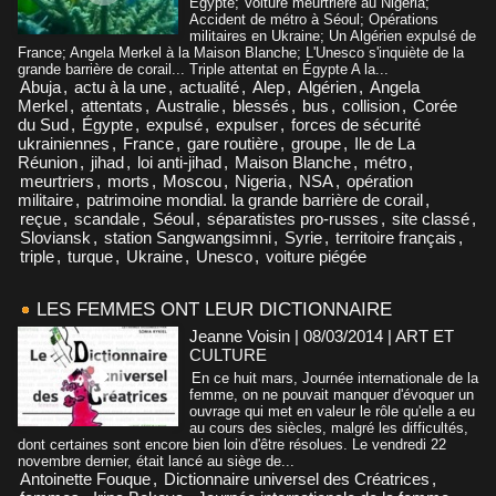
Égypte; Voiture meurtrière au Nigeria;
Accident de métro à Séoul; Opérations
militaires en Ukraine; Un Algérien expulsé de
France; Angela Merkel à la Maison Blanche; L'Unesco s'inquiète de la
grande barrière de corail... Triple attentat en Égypte A la...
Abuja
,
actu à la une
,
actualité
,
Alep
,
Algérien
,
Angela
Merkel
,
attentats
,
Australie
,
blessés
,
bus
,
collision
,
Corée
du Sud
,
Égypte
,
expulsé
,
expulser
,
forces de sécurité
ukrainiennes
,
France
,
gare routière
,
groupe
,
Ile de La
Réunion
,
jihad
,
loi anti-jihad
,
Maison Blanche
,
métro
,
meurtriers
,
morts
,
Moscou
,
Nigeria
,
NSA
,
opération
militaire
,
patrimoine mondial. la grande barrière de corail
,
reçue
,
scandale
,
Séoul
,
séparatistes pro-russes
,
site classé
,
Sloviansk
,
station Sangwangsimni
,
Syrie
,
territoire français
,
triple
,
turque
,
Ukraine
,
Unesco
,
voiture piégée
LES FEMMES ONT LEUR DICTIONNAIRE
Jeanne Voisin | 08/03/2014
|
ART ET
CULTURE
En ce huit mars, Journée internationale de la
femme, on ne pouvait manquer d'évoquer un
ouvrage qui met en valeur le rôle qu'elle a eu
au cours des siècles, malgré les difficultés,
dont certaines sont encore bien loin d'être résolues. Le vendredi 22
novembre dernier, était lancé au siège de...
Antoinette Fouque
,
Dictionnaire universel des Créatrices
,