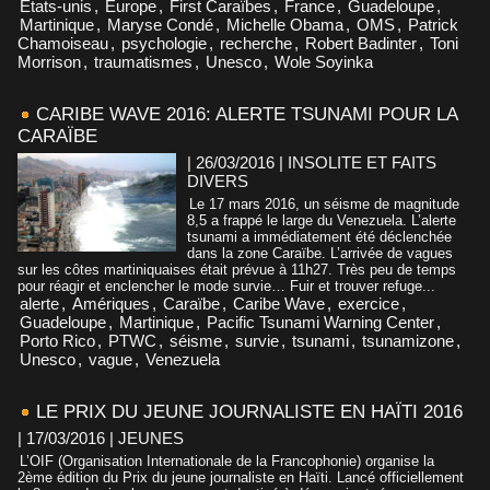
Etats-unis
,
Europe
,
First Caraïbes
,
France
,
Guadeloupe
,
Martinique
,
Maryse Condé
,
Michelle Obama
,
OMS
,
Patrick
Chamoiseau
,
psychologie
,
recherche
,
Robert Badinter
,
Toni
Morrison
,
traumatismes
,
Unesco
,
Wole Soyinka
CARIBE WAVE 2016: ALERTE TSUNAMI POUR LA
CARAÏBE
| 26/03/2016
|
INSOLITE ET FAITS
DIVERS
Le 17 mars 2016, un séisme de magnitude
8,5 a frappé le large du Venezuela. L’alerte
tsunami a immédiatement été déclenchée
dans la zone Caraïbe. L’arrivée de vagues
sur les côtes martiniquaises était prévue à 11h27. Très peu de temps
pour réagir et enclencher le mode survie… Fuir et trouver refuge...
alerte
,
Amériques
,
Caraïbe
,
Caribe Wave
,
exercice
,
Guadeloupe
,
Martinique
,
Pacific Tsunami Warning Center
,
Porto Rico
,
PTWC
,
séisme
,
survie
,
tsunami
,
tsunamizone
,
Unesco
,
vague
,
Venezuela
LE PRIX DU JEUNE JOURNALISTE EN HAÏTI 2016
| 17/03/2016
|
JEUNES
L’OIF (Organisation Internationale de la Francophonie) organise la
2ème édition du Prix du jeune journaliste en Haïti. Lancé officiellement