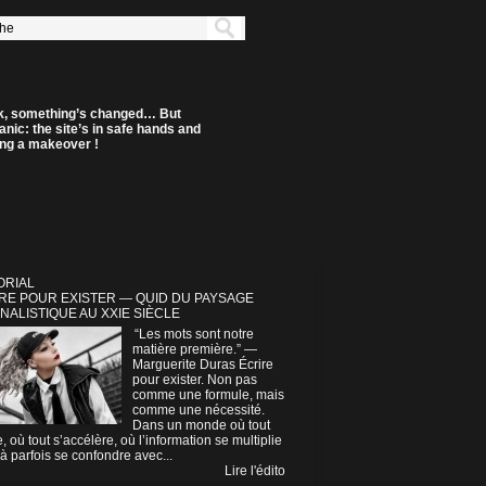
k, something’s changed… But
anic: the site’s in safe hands and
ting a makeover !
ORIAL
RE POUR EXISTER — QUID DU PAYSAGE
NALISTIQUE AU XXIE SIÈCLE
“Les mots sont notre
matière première.” —
Marguerite Duras Écrire
pour exister. Non pas
comme une formule, mais
comme une nécessité.
Dans un monde où tout
e, où tout s’accélère, où l’information se multiplie
à parfois se confondre avec...
Lire l'édito