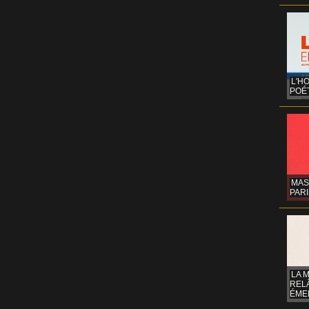
L'H
POÉT
MAS
PARI
LA 
REL
ÉMER