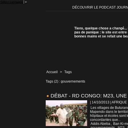
Select Language
▼
DÉCOUVRIR LE PODCAST JOUR
Tiens, quelque chose a changé...
pas de panique : le site est entre
bonnes mains et se refait une be
Accueil
>
Tags
Tags (2) : gouvernements
DÉBAT - RD CONGO: M23, UN
| 14/10/2013
|
AFRIQUE
Les villages de Buturand
Mapendo dans le territoi
hôpitaux et écoles sont 
concordantes que...
Addis Abeba
,
Ban Ki-m
gouvernements
,
M23
,