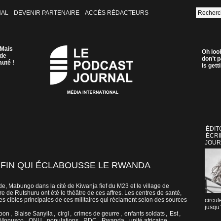
NAL
DEVENIR PARTENAIRE
ACCÈS RÉDACTEURS
 Mais
Oh loo
 de
don’t p
auté !
is get
ÉDIT
ÉCRI
JOUR
E FIN QUI ÉCLABOUSSE LE RWANDA
e, Mabungo dans la cité de Kiwanja fief du M23 et le village de
re de Rutshuru ont été le théâtre de ces affres. Les centres de santé,
les cibles principales de ces militaires qui réclament selon des sources
circul
jusqu’
oon
,
Blaise Sanyila
,
cirgl
,
crimes de geurre
,
enfants soldats
,
Est
,
Monusco
,
ONU
,
populations
,
RDC
,
Rwanda
,
unité africaine
,