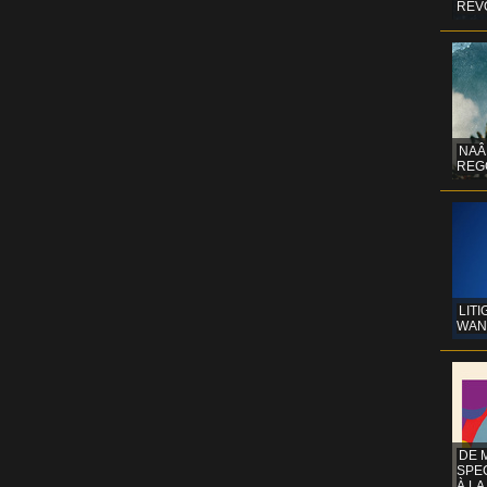
REV
NAÂ
REG
LITI
WAN
DE 
SPE
À LA