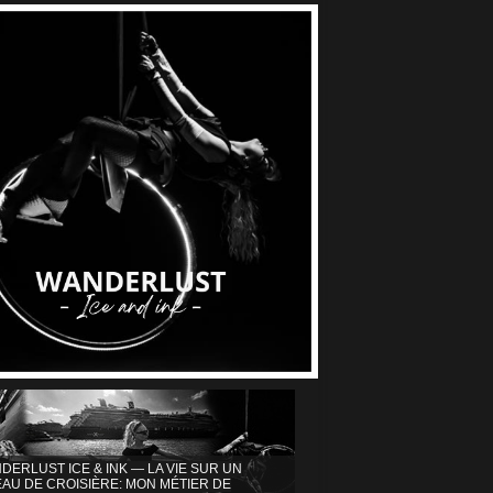
DERLUST ICE & INK — LA VIE SUR UN
AU DE CROISIÈRE: MON MÉTIER DE