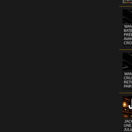
WAN
BATE
PRÉ
AVA
CRO
WAN
CRUI
RETU
PAIR
JAC
UNE
JULI