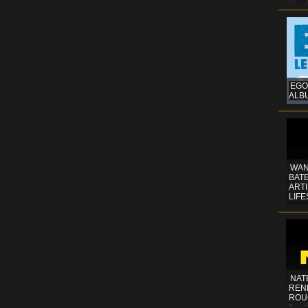
EGO
ALB
WAN
BATE
ART
LIFE
NAT
REN
ROU