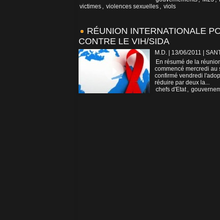
victimes
,
violences sexuelles
,
viols
RÉUNION INTERNATIONALE 
CONTRE LE VIH/SIDA
M.D. | 13/06/2011
|
SAN
En résumé de la réunion
commencé mercredi au si
confirmé vendredi l'adop
réduire par deux la...
chefs d'Etat
,
gouvernem