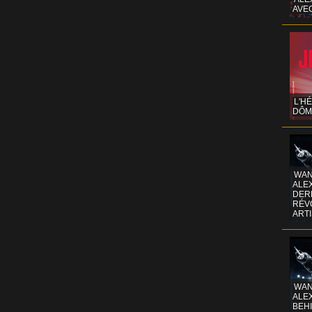
AVE
L'H
DÔM
WAN
ALE
DERR
RÉV
ART
WAN
ALE
BEHI