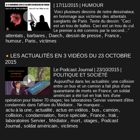
| 17/11/2015
|
HUMOUR
Voici plusieurs dessins de notre dessinateur,
en hommage aux victimes des attentats
sanglants de Paris. Texte du dessin: "Ceci
est un trou de balles. Ceci est un trou du cul.
Le premier a été commis par le second..."
attentats
,
barbares
,
Daech
,
dessin de presse
,
France
,
humour
,
Paris
,
victimes
LES ACTUALITÉS EN 3 VIDÉOS DU 23 OCTOBRE
2015
Le Podcast Journal | 23/10/2015
|
POLITIQUE ET SOCIÉTÉ
Aujourd'hui dans les actualités: une collision
entre un bus et un camion a fait plus d'une
quarantaine de morts en France; un soldat
américain a été tué en Irak lors d'une
opération pour libérer 70 otages; les laboratoires Servier viennent d'être
condamnés dans l'affaire du Médiator... Ne manquez...
actu à la une
,
actualité
,
actus en vidéos
,
bus
,
camion
,
collision
,
condamnation
,
force spéciale
,
France
,
Irak
,
laboratoires Servier
,
Médiator
,
mort
,
otages
,
Podcast
Journal
,
soldat américain
,
victimes