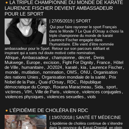
LA TRIPLE CHAMPIONNE DU MONDE DE KARATÉ
LAURENCE FISCHER DEVIENT AMBASSADEUR
POUR LE SPORT
| 27/05/2019
|
SPORT
Qui pour faire rayonner le sport Français
dans le Monde ? Le Quai d’Orsay a choisi la
triple championne du monde de karaté
Laurence Fischer engagée dans
l'humanitaire. Elle vient d’être nommée
ambassadeur pour le Sport. Retour sur son parcours édifiant et
inspirant qui a sans nul doute motivé cette nomination.
Afrique
,
Ambassadeur
,
championne
,
décret
,
Denis
Mukwege
,
Europe
,
excision
,
Fight For Dignity
,
France
,
Hôtel
de Ville
,
humanitaire
,
JO2024
,
karaté
,
kia
,
Laurence Fischer
,
monde
,
mutilation
,
nomination
,
OMS
,
ONU
,
Organisation
des nations Unies
,
Organisation mondiale de la santé
,
Prix
Nobel de la Paix
,
Quai d'Orsay
,
RDC
,
République
démocratique du Congo
,
Roxana Maracineau
,
Sida
,
sport
,
victimes
,
VIH
,
Ville de Paris
,
violence
,
violences conjugales
,
violences physiques
,
violences sexuelles
,
viols
L’ÉPIDÉMIE DE CHOLÉRA EN RDC
| 19/07/2018
|
SANTÉ ET MÉDECINE
L’épidémie de choléra continue de s’étendre
dans la province du Kasaï-Oriental, en plein