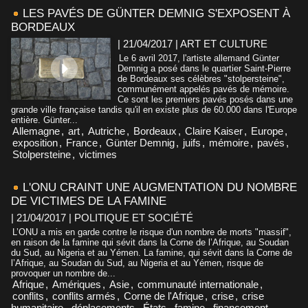
LES PAVÉS DE GÜNTER DEMNIG S'EXPOSENT À
BORDEAUX
| 21/04/2017
|
ART ET CULTURE
Le 6 avril 2017, l'artiste allemand Günter
Demnig a posé dans le quartier Saint-Pierre
de Bordeaux ses célèbres "stolpersteine",
communément appelés pavés de mémoire.
Ce sont les premiers pavés posés dans une
grande ville française tandis qu'il en existe plus de 60.000 dans l'Europe
entière. Günter...
Allemagne
,
art
,
Autriche
,
Bordeaux
,
Claire Kaiser
,
Europe
,
exposition
,
France
,
Günter Demnig
,
juifs
,
mémoire
,
pavés
,
Stolpersteine
,
victimes
L'ONU CRAINT UNE AUGMENTATION DU NOMBRE
DE VICTIMES DE LA FAMINE
| 21/04/2017
|
POLITIQUE ET SOCIÉTÉ
L’ONU a mis en garde contre le risque d'un nombre de morts "massif",
en raison de la famine qui sévit dans la Corne de l’Afrique, au Soudan
du Sud, au Nigeria et au Yémen. La famine, qui sévit dans la Corne de
l’Afrique, au Soudan du Sud, au Nigeria et au Yémen, risque de
provoquer un nombre de...
Afrique
,
Amériques
,
Asie
,
communauté internationale
,
conflits
,
conflits armés
,
Corne de l'Afrique
,
crise
,
crise
humanitaire
,
déplacements
,
États
,
famine
,
financement
,