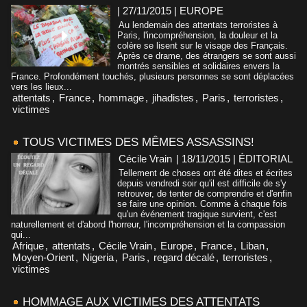
| 27/11/2015
|
EUROPE
Au lendemain des attentats terroristes à
Paris, l'incompréhension, la douleur et la
colère se lisent sur le visage des Français.
Après ce drame, des étrangers se sont aussi
montrés sensibles et solidaires envers la
France. Profondément touchés, plusieurs personnes se sont déplacées
vers les lieux...
attentats
,
France
,
hommage
,
jihadistes
,
Paris
,
terroristes
,
victimes
TOUS VICTIMES DES MÊMES ASSASSINS!
Cécile Vrain
| 18/11/2015
|
ÉDITORIAL
Tellement de choses ont été dites et écrites
depuis vendredi soir qu'il est difficile de s'y
retrouver, de tenter de comprendre et d'enfin
se faire une opinion. Comme à chaque fois
qu'un événement tragique survient, c'est
naturellement et d'abord l'horreur, l'incompréhension et la compassion
qui...
Afrique
,
attentats
,
Cécile Vrain
,
Europe
,
France
,
Liban
,
Moyen-Orient
,
Nigeria
,
Paris
,
regard décalé
,
terroristes
,
victimes
HOMMAGE AUX VICTIMES DES ATTENTATS