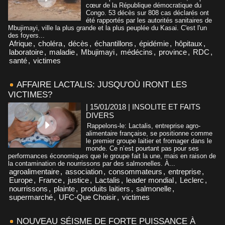
cœur de la République démocratique du
Congo. 53 décès sur 808 cas déclarés ont
été rapportés par les autorités sanitaires de
Mbujimayi, ville la plus grande et la plus peuplée du Kasai. C'est l'un
des foyers...
Afrique
,
choléra
,
décès
,
échantillons
,
épidémie
,
hôpitaux
,
laboratoire
,
maladie
,
Mbujimayi
,
médécins
,
province
,
RDC
,
santé
,
victimes
AFFAIRE LACTALIS: JUSQU'OÙ IRONT LES
VICTIMES?
| 15/01/2018
|
INSOLITE ET FAITS
DIVERS
Rappelons-le: Lactalis, entreprise agro-
alimentaire française, se positionne comme
le premier groupe laitier et fromager dans le
monde. Ce n’est pourtant pas pour ses
performances économiques que le groupe fait la une, mais en raison de
la contamination de nourrissons par des salmonelles. À...
agroalimentaire
,
association
,
consommateurs
,
entreprise
,
Europe
,
France
,
justice
,
Lactalis
,
leader mondial
,
Leclerc
,
nourrissons
,
plainte
,
produits laitiers
,
salmonelle
,
supermarché
,
UFC-Que Choisir
,
victimes
NOUVEAU SÉISME DE FORTE PUISSANCE À