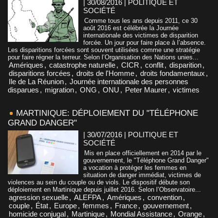
| 30/08/2016
|
POLITIQUE ET
SOCIÉTÉ
Comme tous les ans depuis 2011, ce 30
août 2016 est célébrée la Journée
internationale des victimes de disparition
forcée. Un jour pour faire place à l’absence.
Les disparitions forcées sont souvent utilisées comme une stratégie
pour faire régner la terreur. Selon l’Organisation des Nations unies...
Amériques
,
catastrophe naturelle
,
CICR
,
conflit
,
disparition
,
disparitions forcées
,
droits de l'Homme
,
droits fondamentaux
,
Ile de La Réunion
,
Journée internationale des personnes
disparues
,
migration
,
ONG
,
ONU
,
Peter Maurer
,
victimes
MARTINIQUE: DÉPLOIEMENT DU "TÉLÉPHONE
GRAND DANGER"
| 30/07/2016
|
POLITIQUE ET
SOCIÉTÉ
Mis en place officiellement en 2014 par le
gouvernement, le "Téléphone Grand Danger"
a vocation à protéger les femmes en
situation de danger immédiat, victimes de
violences au sein du couple ou de viols. Le dispositif débute son
déploiement en Martinique depuis juillet 2016. Selon l’Observatoire...
agression sexuelle
,
ALEFPA
,
Amériques
,
convention
,
couple
,
État
,
Europe
,
femmes
,
France
,
gouvernement
,
homicide conjugal
,
Martinique
,
Mondial Assistance
,
Orange
,