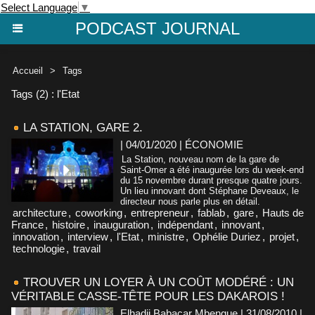
Select Language
▼
PODCAST JOURNAL
Accueil
>
Tags
Tags (2) : l'Etat
LA STATION, GARE 2.
| 04/01/2020
|
ÉCONOMIE
La Station, nouveau nom de la gare de
Saint-Omer a été inaugurée lors du week-end
du 15 novembre durant presque quatre jours.
Un lieu innovant dont Stéphane Deveaux, le
directeur nous parle plus en détail.
architecture
,
coworking
,
entrepreneur
,
fablab
,
gare
,
Hauts de
France
,
histoire
,
inauguration
,
indépendant
,
innovant
,
innovation
,
interview
,
l'Etat
,
ministre
,
Ophélie Duriez
,
projet
,
technologie
,
travail
TROUVER UN LOYER À UN COÛT MODÉRÉ : UN
VÉRITABLE CASSE-TÊTE POUR LES DAKAROIS !
Elhadji Babacar Mbengue | 31/08/2010
|