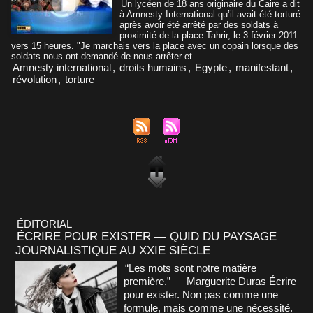
Un lycéen de 18 ans originaire du Caire a dit
à Amnesty International qu’il avait été torturé
après avoir été arrêté par des soldats à
proximité de la place Tahrir, le 3 février 2011
vers 15 heures. "Je marchais vers la place avec un copain lorsque des
soldats nous ont demandé de nous arrêter et...
Amnesty international
,
droits humains
,
Egypte
,
manifestant
,
révolution
,
torture
ÉDITORIAL
ÉCRIRE POUR EXISTER — QUID DU PAYSAGE
JOURNALISTIQUE AU XXIE SIÈCLE
“Les mots sont notre matière
première.” — Marguerite Duras Écrire
pour exister. Non pas comme une
formule, mais comme une nécessité.