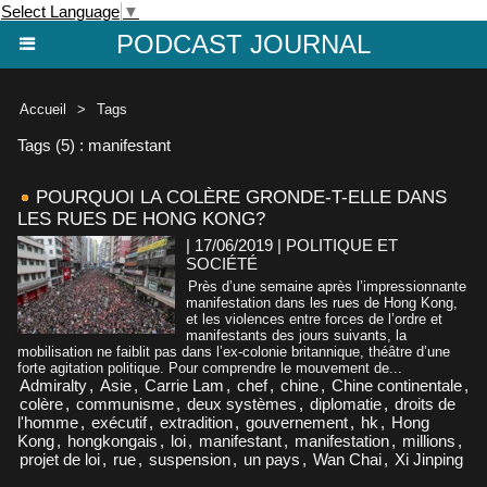
Select Language
▼
PODCAST JOURNAL
Accueil
>
Tags
Tags (5) : manifestant
POURQUOI LA COLÈRE GRONDE-T-ELLE DANS
LES RUES DE HONG KONG?
| 17/06/2019
|
POLITIQUE ET
SOCIÉTÉ
Près d’une semaine après l’impressionnante
manifestation dans les rues de Hong Kong,
et les violences entre forces de l’ordre et
manifestants des jours suivants, la
mobilisation ne faiblit pas dans l’ex-colonie britannique, théâtre d’une
forte agitation politique. Pour comprendre le mouvement de...
Admiralty
,
Asie
,
Carrie Lam
,
chef
,
chine
,
Chine continentale
,
colère
,
communisme
,
deux systèmes
,
diplomatie
,
droits de
l'homme
,
exécutif
,
extradition
,
gouvernement
,
hk
,
Hong
Kong
,
hongkongais
,
loi
,
manifestant
,
manifestation
,
millions
,
projet de loi
,
rue
,
suspension
,
un pays
,
Wan Chai
,
Xi Jinping