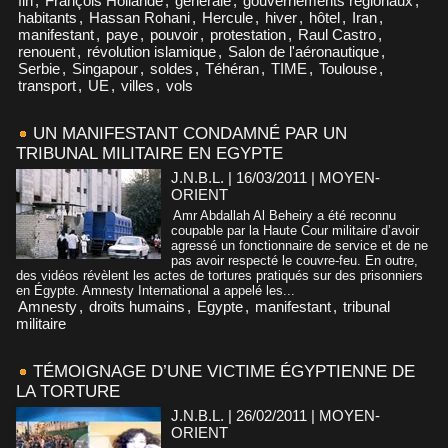
fin
,
François Hollande
,
générale
,
gouvernements régionaux
,
habitants
,
Hassan Rohani
,
Hercule
,
hiver
,
hôtel
,
Iran
,
manifestant
,
paye
,
pouvoir
,
protestation
,
Raul Castro
,
renouent
,
révolution islamique
,
Salon de l'aéronautique
,
Serbie
,
Singapour
,
soldes
,
Téhéran
,
TIME
,
Toulouse
,
transport
,
UE
,
villes
,
vols
UN MANIFESTANT CONDAMNÉ PAR UN
TRIBUNAL MILITAIRE EN EGYPTE
J.N.B.L. | 16/03/2011
|
MOYEN-
ORIENT
Amr Abdallah Al Beheiry a été reconnu
coupable par la Haute Cour militaire d’avoir
agressé un fonctionnaire de service et de ne
pas avoir respecté le couvre-feu. En outre,
des vidéos révèlent les actes de tortures pratiqués sur des prisonniers
en Égypte. Amnesty International a appelé les...
Amnesty
,
droits humains
,
Egypte
,
manifestant
,
tribunal
militaire
TÉMOIGNAGE D’UNE VICTIME ÉGYPTIENNE DE
LA TORTURE
J.N.B.L. | 26/02/2011
|
MOYEN-
ORIENT