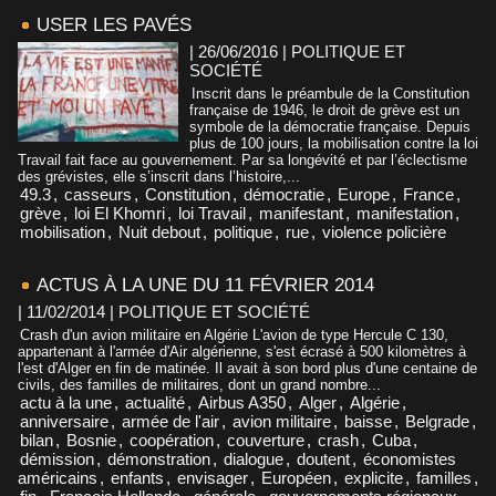
USER LES PAVÉS
| 26/06/2016
|
POLITIQUE ET
SOCIÉTÉ
Inscrit dans le préambule de la Constitution
française de 1946, le droit de grève est un
symbole de la démocratie française. Depuis
plus de 100 jours, la mobilisation contre la loi
Travail fait face au gouvernement. Par sa longévité et par l’éclectisme
des grévistes, elle s’inscrit dans l’histoire,...
49.3
,
casseurs
,
Constitution
,
démocratie
,
Europe
,
France
,
grève
,
loi El Khomri
,
loi Travail
,
manifestant
,
manifestation
,
mobilisation
,
Nuit debout
,
politique
,
rue
,
violence policière
ACTUS À LA UNE DU 11 FÉVRIER 2014
| 11/02/2014
|
POLITIQUE ET SOCIÉTÉ
Crash d'un avion militaire en Algérie L'avion de type Hercule C 130,
appartenant à l'armée d'Air algérienne, s'est écrasé à 500 kilomètres à
l'est d'Alger en fin de matinée. Il avait à son bord plus d'une centaine de
civils, des familles de militaires, dont un grand nombre...
actu à la une
,
actualité
,
Airbus A350
,
Alger
,
Algérie
,
anniversaire
,
armée de l'air
,
avion militaire
,
baisse
,
Belgrade
,
bilan
,
Bosnie
,
coopération
,
couverture
,
crash
,
Cuba
,
démission
,
démonstration
,
dialogue
,
doutent
,
économistes
américains
,
enfants
,
envisager
,
Européen
,
explicite
,
familles
,