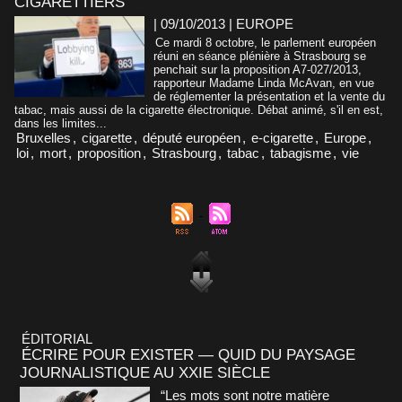
CIGARETTIERS
| 09/10/2013
|
EUROPE
Ce mardi 8 octobre, le parlement européen
réuni en séance plénière à Strasbourg se
penchait sur la proposition A7-027/2013,
rapporteur Madame Linda McAvan, en vue
de réglementer la présentation et la vente du
tabac, mais aussi de la cigarette électronique. Débat animé, s'il en est,
dans les limites...
Bruxelles
,
cigarette
,
député européen
,
e-cigarette
,
Europe
,
loi
,
mort
,
proposition
,
Strasbourg
,
tabac
,
tabagisme
,
vie
ÉDITORIAL
ÉCRIRE POUR EXISTER — QUID DU PAYSAGE
JOURNALISTIQUE AU XXIE SIÈCLE
“Les mots sont notre matière