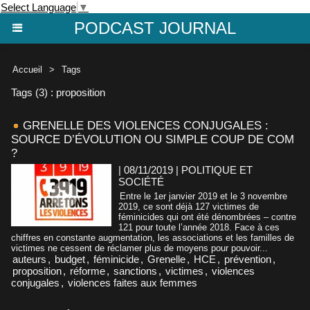
Select Language
▼
PODCAST JOURNAL
Accueil
>
Tags
Tags (3) : proposition
GRENELLE DES VIOLENCES CONJUGALES :
SOURCE D’ÉVOLUTION OU SIMPLE COUP DE COM
?
| 08/11/2019
|
POLITIQUE ET
SOCIÉTÉ
Entre le 1er janvier 2019 et le 3 novembre
2019, ce sont déjà 127 victimes de
féminicides qui ont été dénombrées – contre
121 pour toute l’année 2018. Face à ces
chiffres en constante augmentation, les associations et les familles de
victimes ne cessent de réclamer plus de moyens pour pouvoir...
auteurs
,
budget
,
féminicide
,
Grenelle
,
HCE
,
prévention
,
proposition
,
réforme
,
sanctions
,
victimes
,
violences
conjugales
,
violences faites aux femmes