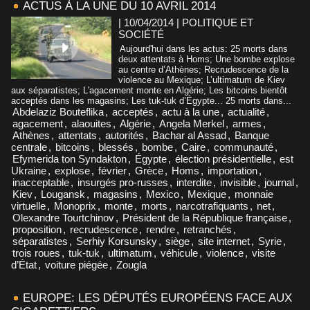
ACTUS À LA UNE DU 10 AVRIL 2014
| 10/04/2014
|
POLITIQUE ET
SOCIÉTÉ
Aujourd'hui dans les actus: 25 morts dans
deux attentats à Homs; Une bombe explose
au centre d’Athènes; Recrudescence de la
violence au Mexique; L’ultimatum de Kiev
aux séparatistes; L'agacement monte en Algérie; Les bitcoins bientôt
acceptés dans les magasins; Les tuk-tuk d’Égypte... 25 morts dans...
Abdelaziz Bouteflika
,
acceptés
,
actu à la une
,
actualité
,
agacement
,
alaouites
,
Algérie
,
Angela Merkel
,
armes
,
Athènes
,
attentats
,
autorités
,
Bachar al Assad
,
Banque
centrale
,
bitcoins
,
blessés
,
bombe
,
Caire
,
communauté
,
Efymerida ton Syndakton
,
Égypte
,
élection présidentielle
,
est
Ukraine
,
explose
,
février
,
Grèce
,
Homs
,
importation
,
inacceptable
,
insurgés pro-russes
,
interdite
,
invisible
,
journal
,
Kiev
,
Lougansk
,
magasins
,
Mexico
,
Mexique
,
monnaie
virtuelle
,
Monoprix
,
monte
,
morts
,
narcotrafiquants
,
net
,
Olexandre Tourtchinov
,
Président de la République française
,
proposition
,
recrudescence
,
rendre
,
retranchés
,
séparatistes
,
Serhiy Korsunsky
,
siège
,
site internet
,
Syrie
,
trois roues
,
tuk-tuk
,
ultimatum
,
véhicule
,
violence
,
visite
d’État
,
voiture piégée
,
Zougla
EUROPE: LES DÉPUTÉS EUROPÉENS FACE AUX