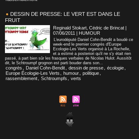
DESSIN DE PRESSE: LE VERT EST DANS LE
FRUIT
Reginald Stokart, Cédric de Brincat |
07/06/2011
|
HUMOUR
L'eurodéputé Daniel Cohn-Bendit a boudé ce
week-end le premier congrès d'Europe
Ecologie-Les Verts organisé à La Rochelle,
et a estimé a posteriori qu'il ne s'y était rien
passé, à part bien sûr les frasques verbales de Nicolas Hulot. Aussitôt
dit, le Schtroumpf grognon est parti bouder dans son...
congrès
,
Daniel Cohn-Bendit
,
dessin de presse
,
écologie
,
Europe Écologie-Les Verts
,
humour
,
politique
,
rassemblement
,
Schtroumpfs
,
verts