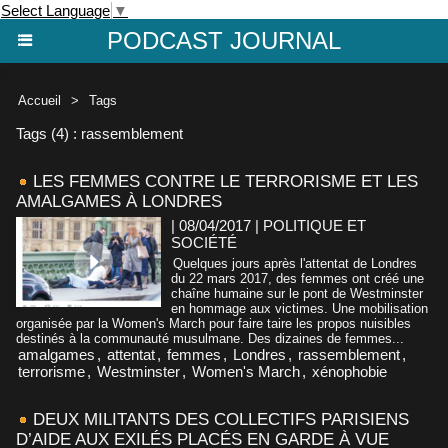
Select Language
▼
PODCAST JOURNAL
Accueil
>
Tags
Tags (4) : rassemblement
LES FEMMES CONTRE LE TERRORISME ET LES
AMALGAMES À LONDRES
| 08/04/2017
|
POLITIQUE ET
SOCIÉTÉ
Quelques jours après l'attentat de Londres
du 22 mars 2017, des femmes ont créé une
chaîne humaine sur le pont de Westminster
en hommage aux victimes. Une mobilisation
organisée par la Women's March pour faire taire les propos nuisibles
destinés à la communauté musulmane. Des dizaines de femmes...
amalgames
,
attentat
,
femmes
,
Londres
,
rassemblement
,
terrorisme
,
Westminster
,
Women's March
,
xénophobie
DEUX MILITANTS DES COLLECTIFS PARISIENS
D’AIDE AUX EXILÉS PLACÉS EN GARDE À VUE