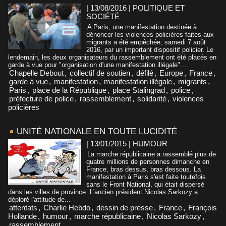
| 13/08/2016
|
POLITIQUE ET
SOCIÉTÉ
A Paris, une manifestation destinée à
dénoncer les violences policières faites aux
migrants a été empêchée, samedi 7 août
2016, par un important dispositif policier. Le
lendemain, les deux organisateurs du rassemblement ont été placés en
garde à vue pour "organisation d'une manifestation illégale"....
Chapelle Debout
,
collectif de soutien
,
défilé
,
Europe
,
France
,
garde à vue
,
manifestation
,
manifestation illégale
,
migrants
,
Paris
,
place de la République
,
place Stalingrad
,
police
,
préfecture de police
,
rassemblement
,
solidarité
,
violences
policières
UNITÉ NATIONALE EN TOUTE LUCIDITÉ
| 13/01/2015
|
HUMOUR
La marche républicaine a rassemblé plus de
quatre millions de personnes dimanche en
France, bras dessus, bras dessous. La
manifestation à Paris s'est faite toutefois
sans le Front National, qui était dispersé
dans les villes de province. L'ancien président Nicolas Sarkozy a
déploré l'attitude de...
attentats
,
Charlie Hebdo
,
dessin de presse
,
France
,
François
Hollande
,
humour
,
marche républicaine
,
Nicolas Sarkozy
,
rassemblement