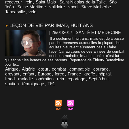
receveur
,
rein
,
Saint-Malo
,
Saint-Nicolas-de-la-Taille
,
São
João
,
Seine-Maritime
,
solidaire
,
sport
,
Steve Malherbe
,
Tancarville
,
vélo
LEÇON DE VIE PAR IMAD, HUIT ANS
| 28/01/2017
|
SANTÉ ET MÉDECINE
Il a seulement huit ans, mais est déjà passé
par des épreuves auxquelles la plupart des
adultes n’auraient sûrement pas su faire
face. Car au cours de ces années de combat
contre la maladie, Imad le confie: c’est lui
qui séchait les larmes de ses parents. Reportage de Thierry Demaizière
pour le...
Afrique
,
Algérie
,
cœur
,
combat
,
compatible
,
courage
,
croyant
,
enfant
,
Europe
,
force
,
France
,
greffe
,
hôpital
,
Imad
,
maladie
,
opération
,
rein
,
reportage
,
Sept à huit
,
soutien
,
témoignage
,
TF1