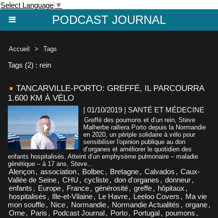
Select Language
▼
PODCAST JOURNAL
Accueil
>
Tags
Tags (2) : rein
TANCARVILLE-PORTO: GREFFÉ, IL PARCOURRA
1.600 KM À VÉLO
| 01/10/2019
|
SANTÉ ET MÉDECINE
Greffé des poumons et d’un rein, Steve
Malherbe ralliera Porto depuis la Normandie
en 2020, un périple solidaire à vélo pour
sensibiliser l'opinion publique au don
d’organes et améliorer le quotidien des
enfants hospitalisés. Atteint d’un emphysème pulmonaire – maladie
génétique – à 17 ans, Steve...
Alençon
,
association
,
Bolbec
,
Bretagne
,
Calvados
,
Caux-
Vallée de Seine
,
CHU
,
cycliste
,
don d'organes
,
donneur
,
enfants
,
Europe
,
France
,
générosité
,
greffe
,
hôpitaux
,
hospitalisés
,
Ille-et-Vilaine
,
Le Havre
,
Leeloo Covers
,
Ma vie
mon souffle
,
Nice
,
Normandie
,
Normandie Actualités
,
organe
,
Orne
,
Paris
,
Podcast Journal
,
Porto
,
Portugal
,
poumons
,