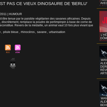
EST PAS CE VIEUX DINOSAURE DE 'BERLU'
AVE
2/2011
|
HUMOUR
it être tenue par le paisible végétarien des savanes africaines. Depuis
ue, discrètement, remplace la poudre de perlimpinpin à base de corne de
reconstitue. Revers de la médaille, un animal vaut 10 fois plus vivant que
e
,
pilule bleue
,
rhinocéros
,
savane
,
urbanisation
L'H
DÔM
WAN
ALE
DERR
RÉV
ART
WAN
ALE
BEHI