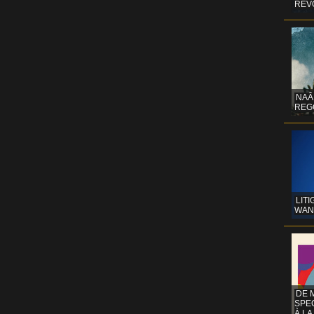
REV
NAÂ
REG
LITI
WAN
DE 
SPE
À LA