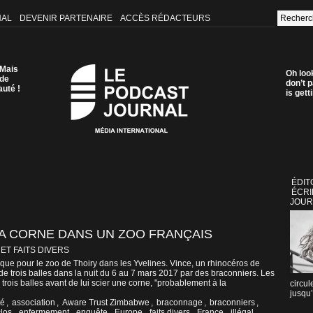
NAL
DEVENIR PARTENAIRE
ACCÈS RÉDACTEURS
 Mais
Oh loo
 de
don’t p
auté !
is get
ÉDIT
ÉCRI
JOUR
A CORNE DANS UN ZOO FRANÇAIS
 ET FAITS DIVERS
ique pour le zoo de Thoiry dans les Yvelines. Vince, un rhinocéros de
 de trois balles dans la nuit du 6 au 7 mars 2017 par des braconniers. Les
ré trois balles avant de lui scier une corne, "probablement à la
circul
jusqu’
té
,
association
,
Aware Trust Zimbabwe
,
braconnage
,
braconniers
,
los
,
enfermement
,
enquête
,
Europe
,
faits divers
,
France
,
illégal
,