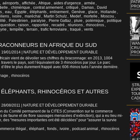
PAT
,
aéroports
,
affichée
,
Afrique
,
aides d'urgence
,
armée
,
PRO
ielle
,
chimérique
,
contrat armement
,
critiqué
,
Damas
,
David
rs
,
eau
,
Égypte
,
éléphants
,
enlisement
,
Genève
,
glace
,
Hollande
,
éliens
,
ivoire
,
maréchal
,
Martin Schulz
,
Medef
,
mortelle
,
Moscou
,
lité
,
Palestinien
,
paralyse
,
Pierre Gattaz
,
pluie
,
polémique
,
politique
question
,
raison
,
rapportée
,
recadré
,
réunions
,
rhinocéros
,
yrie
,
tempête
,
terrain
,
trafic ferroviaire
,
traqué
,
vents
WAN
BRACONNEURS EN AFRIQUE DU SUD
CRUI
| 19/01/2014
|
NATURE ET DÉVELOPPEMENT DURABLE
PROF
icain vient de dévoiler ses chiffres du braconnage: en 2013, 1004
 travers le pays, soit l’équivalent de 3 rhinocéros par jour. Le parc
 d’être le plus durement frappé avec 606 rhinos tués l’année dernière.
nage
,
rhinocéros
STR
EXP
 ÉLÉPHANTS, RHINOCÉROS ET AUTRES
TOUR
CAD
| 28/08/2011
|
NATURE ET DÉVELOPPEMENT DURABLE
on du Comité permanent de la CITES (Convention sur le commerce
s de faune et de flore sauvages menacées d’extinction), qui a eu lieu mi-
, des "mesures importantes ont été décidées" pour "assurer la survie
ommerce illégal
,
éléphant
,
fonds
,
ivoire
,
podcast animal
,
rhinocéros
ALE