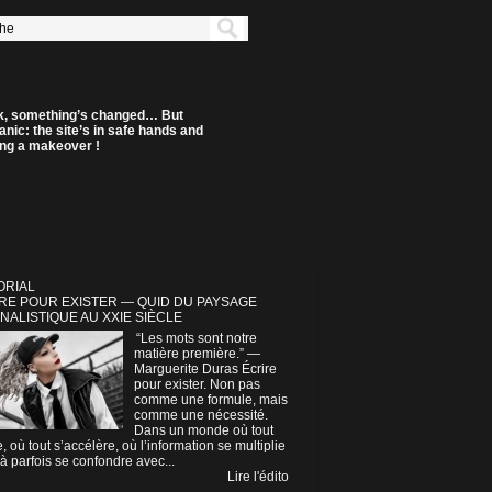
k, something’s changed… But
anic: the site’s in safe hands and
ting a makeover !
ORIAL
RE POUR EXISTER — QUID DU PAYSAGE
NALISTIQUE AU XXIE SIÈCLE
“Les mots sont notre
matière première.” —
Marguerite Duras Écrire
pour exister. Non pas
comme une formule, mais
comme une nécessité.
Dans un monde où tout
e, où tout s’accélère, où l’information se multiplie
à parfois se confondre avec...
Lire l'édito