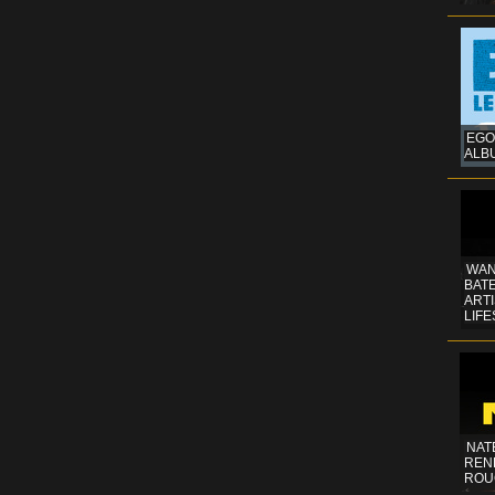
EGO
ALB
WAN
BATE
ART
LIFE
NAT
REN
ROU