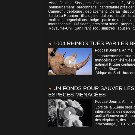
Abdel Fattah al-Sissi
,
actu à la une
,
actualité
,
ADN
bombardement
,
braconnage
,
candidature président
Cameron
,
débloque
,
déplacement
,
Deraa
,
discou
Ile de La Réunion
,
illicite
,
inondations
,
Israël
,
Isra
multiplie
,
négociations
,
neige
,
pacte de responsabi
internationale
,
Président
,
président russe
,
propos
,
Royaume-Uni
,
San Francisco
,
sinistrés
,
soutien
,
S
1004 RHINOS TUÉS PAR LES 
Podcast Journal Animal 
Le gouvernement sud-afr
rhinocéros ont été tués à
national Kruger continue
Pour Jo Shaw,...
Afrique du Sud
,
bracon
UN FONDS POUR SAUVER LES
ESPÈCES MENACÉES
Podcast Journal Animal 
Lors de la 61ème sessi
international des espèce
août à Genève en Suisse
des éléphants, des...
braconnage
,
CITES
,
c