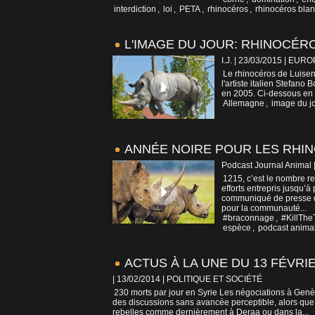
interdiction
,
loi
,
PETA
,
rhinocéros
,
rhinocéros bla
L'IMAGE DU JOUR: RHINOCÉ
I.J. | 23/03/2015
|
EURO
Le rhinocéros de Luisenp
l'artiste italien Stefano
en 2005. Ci-dessous en 
Allemagne
,
image du j
ANNÉE NOIRE POUR LES RHI
Podcast Journal Animal 
1215, c’est le nombre r
efforts entrepris jusqu’
communiqué de presse qu
pour la communauté...
#braconnage
,
#KillThe
espèce
,
podcast anima
ACTUS À LA UNE DU 13 FÉVRIE
| 13/02/2014
|
POLITIQUE ET SOCIÉTÉ
230 morts par jour en Syrie Les négociations à Genè
des discussions sans avancée perceptible, alors que 
rebelles comme dernièrement à Deraa ou dans la...