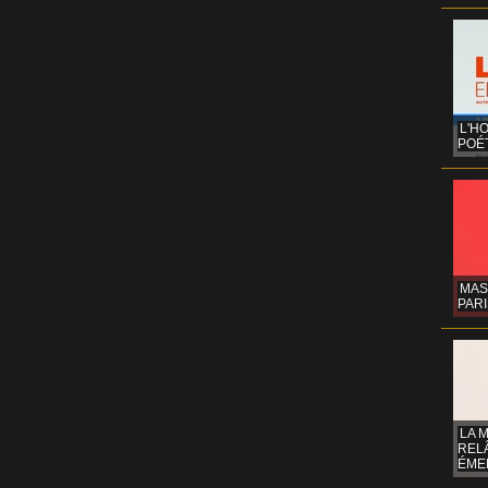
L'H
POÉT
MAS
PARI
LA 
REL
ÉMER