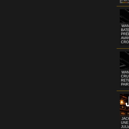
WAN
BATE
PRÉ
AVA
CRO
WAN
CRUI
RETU
PAIR
JAC
UNE
JULI