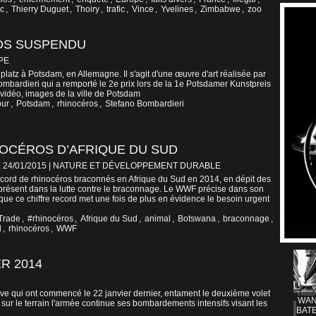
nc
,
Thierry Duguet
,
Thoiry
,
trafic
,
Vince
,
Yvelines
,
Zimbabwe
,
zoo
ROS SUSPENDU
PE
latz à Potsdam, en Allemagne. Il s'agit d'une œuvre d'art réalisée par
 Bombardieri qui a remporté le 2e prix lors de la 1e Potsdamer Kunstpreis
vidéo, images de la ville de Potsdam
our
,
Potsdam
,
rhinocéros
,
Stefano Bombardieri
NOCÉROS D’AFRIQUE DU SUD
| 24/01/2015
|
NATURE ET DÉVELOPPEMENT DURABLE
ecord de rhinocéros braconnés en Afrique du Sud en 2014, en dépit des
à présent dans la lutte contre le braconnage. Le WWF précise dans son
e ce chiffre record met une fois de plus en évidence le besoin urgent
Trade
,
#rhinocéros
,
Afrique du Sud
,
animal
,
Botswana
,
braconnage
,
l
,
rhinocéros
,
WWF
R 2014
ve qui ont commencé le 22 janvier dernier, entament le deuxième volet
WAN
sur le terrain l'armée continue ses bombardements intensifs visant les
BATE