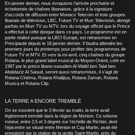
En janvier dernier, nous évoquions l'arrivée prochaine et
échelonnée de chaînes libanaises, grâce à la signature
d'accords de diffusion entre Monaco Telecom et trois groupes
libanais de télévision, LBC, Future TV et Murr Television, abrégé
parfois en Murr TV ou MTV, lors du voyage officiel que le Prince
a effectué à cette époque dans ce pays. Le programme est en
partie réalisé puisque la LBCI Europe, est retransmise en
Principauté depuis le 18 janvier dernier. Il faudra attendre les
premiers jours du printemps pour profiter des programmes de
Future TV et MTV. Et vers la mi-avril, cinq chaînes du groupe
Rotana, le plus grand label musical du Moyen-Orient, créé en
1987 par le prince libano-saoudien Al-Walid ben Talal ben
Abdelaziz Al Saoud, seront aussi retransmises, il s'agit de
Rotana Cinéma, Rotana Khalijiya, Rotana Zaman, Rotana
Musica et Rotana Clip.
LA TERRE A ENCORE TREMBLÉ
On se souvient que le 3 février au matin, la terre avait
légèrement tremblé dans la région de Menton. Ce séisme
mineur, entre 2,5 et 3 degrés sur l’échelle de Richter, dont
l'épicentre se situait entre Menton et Cap Martin, avait été
enregistré par la station de la grotte Saint-Martin, près du