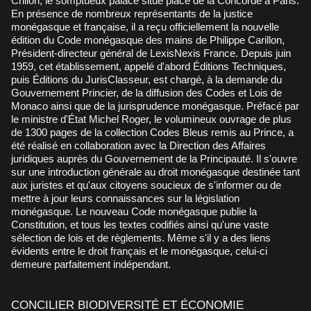
Crillon, le somptueux palace situé place de la Concorde à Paris.
En présence de nombreux représentants de la justice
monégasque et française, il a reçu officiellement la nouvelle
édition du Code monégasque des mains de Philippe Carillon,
Président-directeur général de LexisNexis France. Depuis juin
1959, cet établissement, appelé d'abord Éditions Techniques,
puis Éditions du JurisClasseur, est chargé, à la demande du
Gouvernement Princier, de la diffusion des Codes et Lois de
Monaco ainsi que de la jurisprudence monégasque. Préfacé par
le ministre d'État Michel Roger, le volumineux ouvrage de plus
de 1300 pages de la collection Codes Bleus remis au Prince, a
été réalisé en collaboration avec la Direction des Affaires
juridiques auprès du Gouvernement de la Principauté. Il s'ouvre
sur une introduction générale au droit monégasque destinée tant
aux juristes et qu'aux citoyens soucieux de s'informer ou de
mettre à jour leurs connaissances sur la législation
monégasque. Le nouveau Code monégasque publie la
Constitution, et tous les textes codifiés ainsi qu'une vaste
sélection de lois et de règlements. Même s'il y a des liens
évidents entre le droit français et le monégasque, celui-ci
demeure parfaitement indépendant.
CONCILIER BIODIVERSITÉ ET ÉCONOMIE