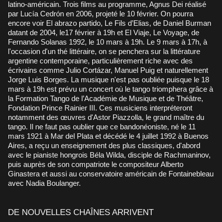
latino-américain. Trois films au programme, Agnus Dei réalisé
par Lucía Cedrón en 2006, projeté le 10 février. On pourra
encore voir El abrazo partido, Le Fils d’Elias, de Daniel Burman
datant de 2004, le17 février à 19h et El Viaje, Le Voyage, de
Fernando Solanas 1992, le 10 mars à 19h. Le 9 mars à 17h, à
l'occasion d'un thé littéraire, on se penchera sur la littérature
argentine contemporaine, particulièrement riche avec des
écrivains comme Julio Cortázar, Manuel Puig et naturellement
Jorge Luis Borges. La musique n'est pas oubliée puisque le 18
mars à 19h est prévu un concert où le tango triomphera grâce à
la Formation Tango de l’Académie de Musique et de Théâtre,
Fondation Prince Rainier III. Ces musiciens interpréteront
notamment des œuvres d'Astor Piazzolla, le grand maître du
tango. Il ne faut pas oublier que ce bandonéoniste, né le 11
mars 1921 à Mar del Plata et décédé le 4 juillet 1992 à Buenos
Aires, a reçu un enseignement des plus classiques, d'abord
avec le pianiste hongrois Béla Wilda, disciple de Rachmaninov,
puis auprès de son compatriote le compositeur Alberto
Ginastera et aussi au conservatoire américain de Fontainebleau
avec Nadia Boulanger.
DE NOUVELLES CHAÎNES ARRIVENT