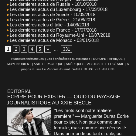
Les dernières actus de Russie
- 18/10/2018
Les dernières actus du Luxembourg
- 17/09/2018
Les dernières actus de Suède
- 10/09/2018
Les dernières actus de Grèce
- 21/08/2018
Les dernières actus d'Italie
- 14/08/2018
Les dernières actus de France
- 17/07/2018
Les dernières actus du Royaume-Uni
- 10/07/2018
Les dernières actus de Monaco
- 03/01/2018
1
2
3
4
5
»
...
331
Rubriques thématiques
|
Les éphémérides quotidiennes
|
EUROPE
|
AFRIQUE
|
MOYEN-ORIENT
|
ASIE ET PACIFIQUE
|
AMÉRIQUES
|
AUSTRALIE ET OCÉANIE
|
A
propos du site Le Podcast Journal
|
WANDERLUST - ICE AND INK
ÉDITORIAL
ÉCRIRE POUR EXISTER — QUID DU PAYSAGE
JOURNALISTIQUE AU XXIE SIÈCLE
“Les mots sont notre matière
première.” — Marguerite Duras Écrire
pour exister. Non pas comme une
formule, mais comme une nécessité.
Dans un monde où tout circule, où