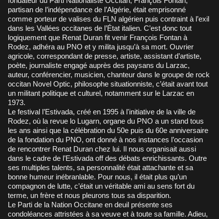
fondateur du Parti Nationaliste Occitan, François Fontan,
partisan de l’indépendance de l’Algérie, était emprisonné
comme porteur de valises du FLN algérien puis contraint à l’exil
dans les Vallées occitanes de l’État italien. C’est donc tout
logiquement que Renat Duran fit venir François Fontan à
Rodez, adhéra au PNO et y milita jusqu’à sa mort. Ouvrier
agricole, correspondant de presse, artiste, assistant d’artiste,
poète, journaliste engagé auprès des paysans du Larzac,
auteur, conférencier, musicien, chanteur dans le groupe de rock
occitan Novel Optic, philosophe situationniste, c’était avant tout
un militant politique et culturel, notamment sur le Larzac en
1973.
Le festival l’Estivada, créé en 1995 à l'initiative de la ville de
Rodez, où la revue lo Lugarn, organe du PNO a un stand tous
les ans ainsi que la célébration du 50e puis du 60e anniversaire
de la fondation du PNO, ont donné à nos instances l’occasion
de rencontrer Renat Duran chez lui. Il nous organisait aussi
dans le cadre de l’Estivada off des débats enrichissants. Outre
ses multiples talents, sa personnalité était attachante et sa
bonne humeur inébranlable. Pour nous, il était plus qu’un
compagnon de lutte, c’était un véritable ami au sens fort du
terme, un frère et nous pleurons tous sa disparition.
Le Parti de la Nation Occitane en deuil présente ses
condoléances attristées à sa veuve et à toute sa famille. Adieu,