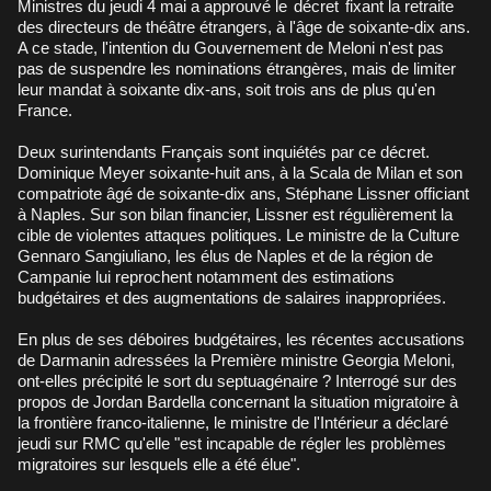
Ministres du jeudi 4 mai a approuvé le
décret
fixant la retraite
des directeurs de théâtre étrangers, à l'âge de soixante-dix ans.
A ce stade, l'intention du Gouvernement de Meloni n'est pas
pas de suspendre les nominations étrangères, mais de limiter
leur mandat à soixante dix-ans, soit trois ans de plus qu'en
France.
Deux surintendants Français sont inquiétés par ce décret.
Dominique Meyer soixante-huit ans, à la Scala de Milan et son
compatriote âgé de soixante-dix ans, Stéphane Lissner officiant
à Naples. Sur son bilan financier, Lissner est régulièrement la
cible de violentes attaques politiques. Le ministre de la Culture
Gennaro Sangiuliano, les élus de Naples et de la région de
Campanie lui reprochent notamment des estimations
budgétaires et des augmentations de salaires inappropriées.
En plus de ses déboires budgétaires, les récentes accusations
de Darmanin adressées la Première ministre Georgia Meloni,
ont-elles précipité le sort du septuagénaire ? Interrogé sur des
propos de Jordan Bardella concernant la situation migratoire à
la frontière franco-italienne, le ministre de l'Intérieur a déclaré
jeudi sur RMC qu'elle "est incapable de régler les problèmes
migratoires sur lesquels elle a été élue".