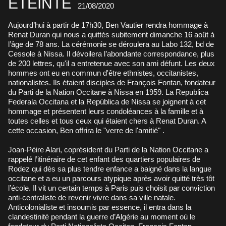
ÉTEINTE
21/08/2020
Aujourd’hui à partir de 17h30, Ben Vautier rendra hommage à
Renat Duran qui nous a quittés subitement dimanche 16 août à
l’âge de 78 ans. La cérémonie se déroulera au Labo 132, bd de
Cessole à Nissa. Il dévoilera l’abondante correspondance, plus
de 200 lettres, qu'il a entretenue avec son ami défunt. Les deux
hommes ont eu en commun d'être ethnistes, occitanistes,
nationalistes. Ils étaient disciples de François Fontan, fondateur
du Parti de la Nation Occitane à Nissa en 1959. La Republica
Federala Occitana et la República de Nissa se joignent à cet
hommage et présentent leurs condoléances à la famille et à
toutes celles et tous ceux qui étaient chers à Renat Duran. A
cette occasion, Ben offrira le "verre de l'amitié" .
Joan-Pèire Alari, coprésident du Parti de la Nation Occitane a
rappelé l’itinéraire de cet enfant des quartiers populaires de
Rodez qui dès sa plus tendre enfance a baigné dans la langue
occitane et a eu un parcours atypique après avoir quitté très tôt
l’école. Il vit un certain temps à Paris puis choisit par conviction
anti-centraliste de revenir vivre dans sa ville natale.
Anticolonialiste et insoumis par essence, il entra dans la
clandestinité pendant la guerre d’Algérie au moment où le