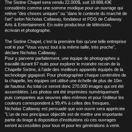
The Sistine Chapel sera vendu 22.000$, soit 18 888,43€
considérés comme une somme modique pour un ouvrage qui
relève "des choses uniques" ou "dans le contexte du marché de
l'art" selon Nicholas Callaway, fondateur et PDG de Callaway
Arts & Entertainment. En outre producteur de télévision,
écrivain et photographe.
The Sistine Chapel, c’est la première fois qu’une telle entreprise
voit le jour "Vous voyez tout à la même taille, très proche",
déclare Nicholas Callaway.
Pour y parvenir parfaitement, une équipe de photographes a
travaillé durant 67 nuits pour explorer le moindre recoin de la
Chapelle Sixtine, à l'aide des meilleurs appareils équipés de la
technologie gigapixel. Pour photographier chaque centimètre de
la chapelle, les équipes ont utilisé une échelle de plus de 10m
de hauteur. Au total ce seront donc 270.000 images qui ont été
assemblées. Les photos ont été imprimées numériquement
puis comparées aux oeuvres elles-mêmes et pour l'éditeur les
couleurs correspondent à 99,4% à celles des fresques.
Nicholas Callaway est persuadé que son ouvre sera appréciée
"L'un de nos principaux objectifs est de mettre une importante
partie du tirage à disposition d'institutions où ces ouvrages
seront accessibles pour tous et pour les générations à venir.