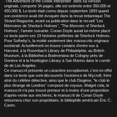
"The Adventure of the Greek Interpreter" dans sa version
originale, comporte 34 pages, elle est estimée entre 350.000 et
450.000 $. Le texte était connu depuis septembre 1893 quand
son existence avait été évoquée dans la revue britannique The
Strand Magazine, avant sa publication dans le recueil "Les
Mémoires de Sherlock Holmes", "The Memoirs of Sherlock
Holmes", l’année suivante. Conan Doyle aurait lui-même placé
ce texte parmi ses 19 histoires préférées de Sherlock Holmes.
Pour Sotheby’s, la moitié seulement des manuscrits originaux
existerait. Actuellement on trouve certains d’entre eux à
Harvard, à la Rosenbach Library de Philadelphie, au British
Museum, à la Bibliotheca Bodmeriana de Cologny près de
Genève et à la Huntington Library à San Marino dans le comté
de de Los Angeles.
Ce manuscrit présente un caractère exceptionnel, c’est en effet
dans ce texte que sont découverts l'existence de Mycroft, frère
aîné du célèbre détective, ainsi que le club Diogène, "le club le
plus étrange de Londres" composé de voyous. Malgré cela, le
manuscrit n’a pas trouvé preneur et à moins d'une proposition
d'après-vente aux enchères, le manuscrit de Conan Doyle
retournera chez son propriétaire, le bibliophile américain Éric C.
Caren.