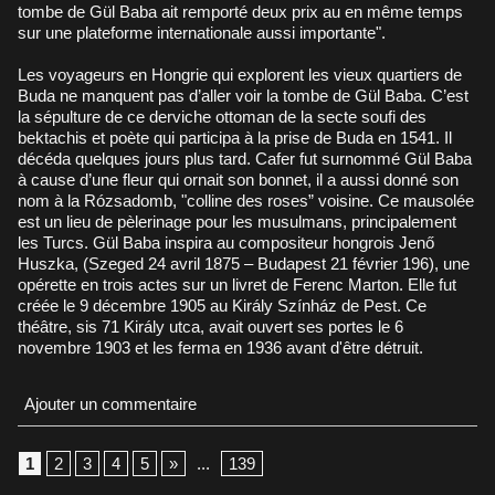
tombe de Gül Baba ait remporté deux prix au en même temps
sur une plateforme internationale aussi importante".
Les voyageurs en Hongrie qui explorent les vieux quartiers de
Buda ne manquent pas d’aller voir la tombe de Gül Baba. C’est
la sépulture de ce derviche ottoman de la secte soufi des
bektachis et poète qui participa à la prise de Buda en 1541. Il
décéda quelques jours plus tard. Cafer fut surnommé Gül Baba
à cause d’une fleur qui ornait son bonnet, il a aussi donné son
nom à la Rózsadomb, "colline des roses” voisine. Ce mausolée
est un lieu de pèlerinage pour les musulmans, principalement
les Turcs. Gül Baba inspira au compositeur hongrois Jenő
Huszka, (Szeged 24 avril 1875 – Budapest 21 février 196), une
opérette en trois actes sur un livret de Ferenc Marton. Elle fut
créée le 9 décembre 1905 au Király Színház de Pest. Ce
théâtre, sis 71 Király utca, avait ouvert ses portes le 6
novembre 1903 et les ferma en 1936 avant d'être détruit.
Ajouter un commentaire
1
2
3
4
5
»
...
139