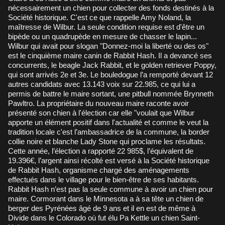
nécessairement un chien pour collecter des fonds destinés à la
Société historique. C'est ce que rappelle Amy Noland, la
maîtresse de Wilbur. La seule condition requise est d'être un
bipède ou un quadrupède en mesure de chasser le lapin...
Wilbur qui avait pour slogan "Donnez-moi la liberté ou des os"
est le cinquième maire canin de Rabbit Hash. Il a devancé ses
concurrents, le beagle Jack Rabbit, et le golden retriever Poppy,
qui sont arrivés 2e et 3e. Le bouledogue l’a remporté devant 12
autres candidats avec 13.143 voix sur 22.985, ce qui lui a
permis de battre le maire sortant, une pitbull nommée Brynneth
Pawltro. La propriétaire du nouveau maire raconte avoir
présenté son chien à l'élection car elle "voulait que Wilbur
apporte un élément positif dans l'actualité et comme le veut la
tradition locale c'est l’ambassadrice de la commune, la border
collie noire et blanche Lady Stone qui proclame les résultats.
Cette année, l’élection a rapporté 22 985$, l’équivalent de
19.396€, l’argent ainsi récolté est versé à la Société historique
de Rabbit Hash, organisme chargé des aménagements
effectués dans le village pour le bien-être de ses habitants.
Rabbit Hash n’est pas la seule commune à avoir un chien pour
maire. Cormorant dans le Minnesota a à sa tête un chien de
berger des Pyrénées âgé de 9 ans et il en est de même à
Divide dans le Colorado où fut élu Pa Kettle un chien Saint-