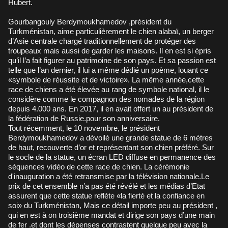
Hubert.
Gourbangouly Berdymoukhamedov ,président du
Turkménistan, aime particulièrement le chien alabaï, un berger
d’Asie centrale chargé traditionnellement de protéger des
troupeaux mais aussi de garder les maisons. Il en est si épris
qu’il l’a fait figurer au patrimoine de son pays. Et sa passion est
telle que l’an dernier, il lui a même dédié un poème, louant ce
«symbole de réussite et de victoire». La même année,cette
race de chiens a été élevée au rang de symbole national, il le
considère comme le compagnon des nomades de la région
depuis 4.000 ans. En 2017, il en avait offert un au président de
la fédération de Russie.pour son anniversaire.
Tout récemment, le 10 novembre, le président
Berdymoukhamedov a dévoilé une grande statue de 6 mètres
de haut, recouverte d’or et représentant son chien préféré. Sur
le socle de la statue, un écran LED diffuse en permanence des
séquences vidéo de cette race de chien. La cérémonie
d'inauguration a été retransmise par la télévision nationale.Le
prix de cet ensemble n’a pas été révélé et les médias d’Etat
assurent que cette statue reflète «la fierté et la confiance en
soi» du Turkménistan, Mais ce détail importe peu au président ,
qui en est à on troisième mandat et dirige son pays d’une main
de fer .et dont les dépenses contrastent quelque peu avec la