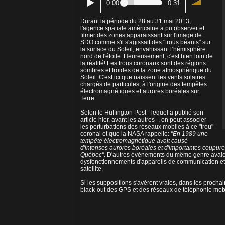
0:00
0:31
Durant la période du 28 au 31 mai 2013,
l'agence spatiale américaine a pu observer et
filmer des zones apparaissant sur l'image de
SDO comme s'il s'agissait des "trous béants" sur
la surface du Soleil, envahissant l’hémisphère
nord de l'étoile. Heureusement, c'est bien loin de
la réalité! Les trous coronaux sont des régions
sombres et froides de la zone atmosphérique du
Soleil. C'est ici que naissent les vents solaires
chargés de particules, à l'origine des tempêtes
électromagnétiques et aurores boréales sur
Terre.
Selon le Huffington Post - lequel a publié son
article hier, avant les autres -, on peut associer
les perturbations des réseaux mobiles à ce "trou"
coronal et que la NASA rappelle:
"En 1989 une
tempête électromagnétique avait causé
d'intenses aurores boréales et d'importantes coupures
Québec"
. D'autres événements du même genre avai
dysfonctionnements d'appareils de communication et
satellite.
Si les suppositions s'avèrent vraies, dans les prochai
black-out des GPS et des réseaux de téléphonie mob