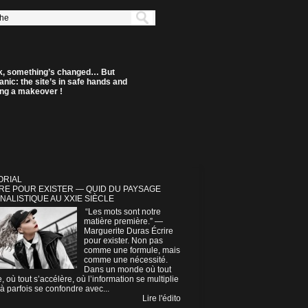
k, something’s changed… But
anic: the site’s in safe hands and
ting a makeover !
ORIAL
RE POUR EXISTER — QUID DU PAYSAGE
NALISTIQUE AU XXIE SIÈCLE
“Les mots sont notre
matière première.” —
Marguerite Duras Écrire
pour exister. Non pas
comme une formule, mais
comme une nécessité.
Dans un monde où tout
e, où tout s’accélère, où l’information se multiplie
à parfois se confondre avec...
Lire l'édito