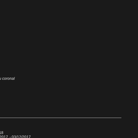
u coronal
18
 2017
- 03/12/2017