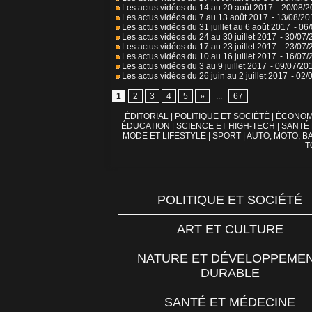
Les actus vidéos du 14 au 20 août 2017
- 20/08/
Les actus vidéos du 7 au 13 août 2017
- 13/08/20
Les actus vidéos du 31 juillet au 6 août 2017
- 06
Les actus vidéos du 24 au 30 juillet 2017
- 30/07/
Les actus vidéos du 17 au 23 juillet 2017
- 23/07/
Les actus vidéos du 10 au 16 juillet 2017
- 16/07/
Les actus vidéos du 3 au 9 juillet 2017
- 09/07/20
Les actus vidéos du 26 juin au 2 juillet 2017
- 02/
1
2
3
4
5
»
...
67
ÉDITORIAL
|
POLITIQUE ET SOCIÉTÉ
|
ÉCONOM
ÉDUCATION
|
SCIENCE ET HIGH-TECH
|
SANTÉ
MODE ET LIFESTYLE
|
SPORT
|
AUTO, MOTO, BA
T
POLITIQUE ET SOCIÉTÉ
ART ET CULTURE
NATURE ET DÉVELOPPEME
DURABLE
SANTÉ ET MÉDECINE