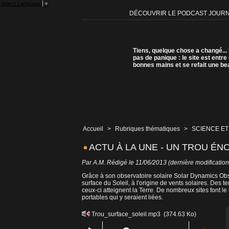
Select Language
▼
DÉCOUVRIR LE PODCAST JOUR
Tiens, quelque chose a changé...
pas de panique : le site est entre
bonnes mains et se refait une be
Accueil
>
Rubriques thématiques
>
SCIENCE ET
ACTU À LA UNE - UN TROU ÉN
Par A.M. Rédigé le 11/06/2013 (dernière modification
Grâce à son observatoire solaire Solar Dynamics Obs
surface du Soleil, à l'origine de vents solaires. De
ceux-ci atteignent la Terre. De nombreux sites font 
portables qui y seraient liées.
Trou_surface_soleil.mp3
(374.63 Ko)