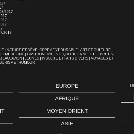
2017
17
/08/2017
2017
2017
2017
17
07/2017
IE
|
NATURE ET DÉVELOPPEMENT DURABLE
|
ART ET CULTURE
|
 ET MÉDECINE
|
GASTRONOMIE
|
VIE QUOTIDIENNE
|
CÉLÉBRITÉS,
TEAU, AVION
|
JEUNES
|
INSOLITE ET FAITS DIVERS
|
VOYAGES ET
OURISME
|
HUMOUR
EUROPE
D
AFRIQUE
NT
MOYEN ORIENT
ASIE