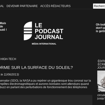
NAL
DEVENIR PARTENAIRE
ACCÈS RÉDACTEURS
 Mais
Oh loo
 de
don’t p
auté !
is get
 HIGH-TECH
ÉDIT
ÉCRI
ORME SUR LA SURFACE DU SOLEIL?
JOUR
 le 11/06/2013)
ervator (SDO), la NASA a pu repérer un gigantesque trou coronal sur la
s tempêtes électromagnétiques et aurores boréales sont attendues quand
le buzz en parlant des perturbations de fonctionnement des téléphones
circul
jusqu’