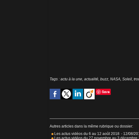
Tags
:
actu à la une
,
actualité
,
buzz
,
NASA
,
Soleil
,
tro
Save
Autres articles dans la même rubrique ou dossier:
Les actus vidéos du 6 au 12 août 2018
- 12/08/20
Les actus vidéos du 27 novembre au 3 décembre