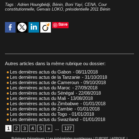
Tags
:
Adrien Houngbédji
,
Bénin
,
Boni Yayi
,
CENA
,
Cour
constitutionnelle
,
Gervais LOKO
,
présidentielle 2011 Bénin
Save
Autres articles dans la même rubrique ou dossier:
Les dernières actus du Gabon
- 08/11/2018
Les dernières actus de la Tanzanie
- 31/10/2018
Les dernières actus de Cameroun
- 09/10/2018
Les dernières actus du Maroc
- 27/09/2018
Les dernières actus du Sénégal
- 22/08/2018
Les dernières actus du Mali
- 13/08/2018
Les dernières actus du Zimbabwe
- 01/01/2018
Les dernières actus de Zambie
- 01/01/2018
Les dernières actus du Togo
- 01/01/2018
Les dernières actus du Swaziland
- 01/01/2018
1
2
3
4
5
»
...
127
Rubriques thématiques
|
Les éphémérides quotidiennes
|
EUROPE
|
AFRIQUE
|