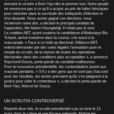
donnant la victoire à Boni Yayi dès le premier tour. Notre peuple
ne renoncera pas à ce qu’il a acquis au prix de luttes héroïques
pour retomber dans la servitude des trafiquants d’élection et
d’un despote. Nous avons gagné ces élections, nous
réclamons notre dû», a déclaré le principal candidat de
l’opposition, Me Adrien Houngbédji. Il n’était pas le seul.
La coalition ABT, ayant soutenu la candidature d’Abdoulaye Bio
Tchané, arrivé troisième dans la course, crie aussi à la
mascarade. « Face à ce hold-up électoral, l’Alliance ABT,
entend demander par des voies légales l’annulation pure et
simple du scrutin, de la reprise de toutes les opérations
électorales dans des conditions plus acceptables », a annoncé
Raymond Dossa, porte-parole du candidat malheureux.
Pour la mouvance présidentielle, les contestataires jouent aux
mauvais perdants. « S'il y a des gens qui ne sont pas d'accord
avec les résultats, les textes prévoient qu'ils s'en plaignent à la
justice pour vider le contentieux », a déclaré le porte-parole de
Boni Yayi, Marcel de Souza.
UN SCRUTIN CONTROVERSÉ
Reporté deux fois, le scrutin présidentiel a pu se tenir le 13
mars dans le calme et une ferveur nationale. Malgré les