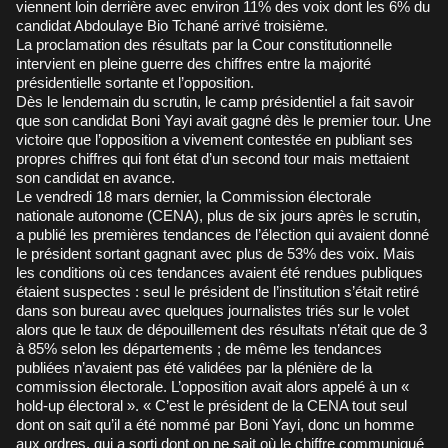
viennent loin derrière avec environ 11% des voix dont les 6% du
candidat Abdoulaye Bio Tchané arrivé troisième.
La proclamation des résultats par la Cour constitutionnelle
intervient en pleine guerre des chiffres entre la majorité
présidentielle sortante et l’opposition.
Dès le lendemain du scrutin, le camp présidentiel a fait savoir
que son candidat Boni Yayi avait gagné dès le premier tour. Une
victoire que l’opposition a vivement contestée en publiant ses
propres chiffres qui font état d’un second tour mais mettaient
son candidat en avance.
Le vendredi 18 mars dernier, la Commission électorale
nationale autonome (CENA), plus de six jours après le scrutin,
a publié les premières tendances de l’élection qui avaient donné
le président sortant gagnant avec plus de 53% des voix. Mais
les conditions où ces tendances avaient été rendues publiques
étaient suspectes : seul le président de l’institution s’était retiré
dans son bureau avec quelques journalistes triés sur le volet
alors que le taux de dépouillement des résultats n’était que de 3
à 85% selon les départements ; de même les tendances
publiées n’avaient pas été validées par la plénière de la
commission électorale. L’opposition avait alors appelé à un «
hold-up électoral ». « C’est le président de la CENA tout seul
dont on sait qu’il a été nommé par Boni Yayi, donc un homme
aux ordres, qui a sorti dont on ne sait où le chiffre communiqué