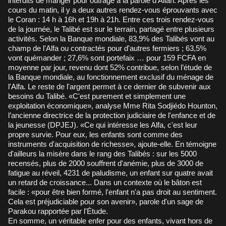
interdits de manger pour outrage à la parole d'Allah. Après les
cours du matin, il y a deux autres rendez-vous éprouvants avec
le Coran : 14 h à 16h et 19h à 21h. Entre ces trois rendez-vous
de la journée, le Talibé est sur le terrain, partagé entre plusieurs
activités. Selon la Banque mondiale, 83,9% des Talibés vont au
champ de l'Alfa ou contractés pour d'autres fermiers ; 63,5%
vont quémander ; 27,6% sont portefaix … pour 159 FCFA en
moyenne par jour, revenu dont 52% contribue, selon l’étude de
la Banque mondiale, au fonctionnement exclusif du ménage de
l'Alfa. Le reste de l'argent permet à ce dernier de subvenir aux
besoins du Talibé. «C'est purement et simplement une
exploitation économique», analyse Mme Rita Sodjiédo Hounton,
l’ancienne directrice de la protection judiciaire de l'enfance et de
la jeunesse (DPJEJ). «Ce qui intéresse les Alfa, c'est leur
propre survie. Pour eux, les enfants sont comme des
instruments d'acquisition de richesse», ajoute-elle. En témoigne
d'ailleurs la misère dans le rang des Talibés : sur les 5000
recensés, plus de 2000 souffrent d'anémie, plus de 3000 de
fatigue au réveil, 4231 de paludisme, un enfant sur quatre avait
un retard de croissance... Dans un contexte où le bâton est
facile : «pour être bien formé, l'enfant n'a pas droit au sentiment.
Cela est préjudiciable pour son avenir», parole d'un sage de
Parakou rapportée par l'Étude.
En somme, un véritable enfer pour des enfants, vivant hors de