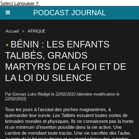
Select Language
▼
PODCAST JOURNAL
Accueil
>
AFRIQUE
BÉNIN : LES ENFANTS
TALIBÉS, GRANDS
MARTYRS DE LA FOI ET DE
LA LOI DU SILENCE
Par Gervais Loko Rédigé le 22/02/2010 (dernière modification le
22/02/2010)
Tous les jours à l'assaut des poches magnanimes, à
quémander leur survie. Les Talibés essuient toutes sortes de
brimades morales et physiques. Ils ne connaissent pas la honte
ni un minimum d'insertion possible dans la vie active. Une
carrière de mendiant toute tracée. Une vie sacrifiée dès l'aube,
au nom de la foi musulmane et au grand silence des autorités.