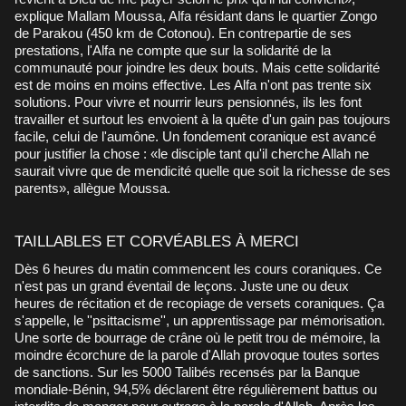
explique Mallam Moussa, Alfa résidant dans le quartier Zongo
de Parakou (450 km de Cotonou). En contrepartie de ses
prestations, l'Alfa ne compte que sur la solidarité de la
communauté pour joindre les deux bouts. Mais cette solidarité
est de moins en moins effective. Les Alfa n'ont pas trente six
solutions. Pour vivre et nourrir leurs pensionnés, ils les font
travailler et surtout les envoient à la quête d'un gain pas toujours
facile, celui de l'aumône. Un fondement coranique est avancé
pour justifier la chose : «le disciple tant qu'il cherche Allah ne
saurait vivre que de mendicité quelle que soit la richesse de ses
parents», allègue Moussa.
TAILLABLES ET CORVÉABLES À MERCI
Dès 6 heures du matin commencent les cours coraniques. Ce
n'est pas un grand éventail de leçons. Juste une ou deux
heures de récitation et de recopiage de versets coraniques. Ça
s'appelle, le ''psittacisme'', un apprentissage par mémorisation.
Une sorte de bourrage de crâne où le petit trou de mémoire, la
moindre écorchure de la parole d'Allah provoque toutes sortes
de sanctions. Sur les 5000 Talibés recensés par la Banque
mondiale-Bénin, 94,5% déclarent être régulièrement battus ou