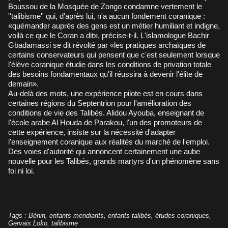
Boussou de la Mosquée de Zongo condamne vertement le
''talibisme'' qui, d'après lui, n'a aucun fondement coranique :
«quémander auprès des gens est un métier humiliant et indigne,
voilà ce que le Coran a dit», précise-t-il. L'islamologue Bachir
Gbadamassi se dit révolté par «les pratiques archaïques de
certains conservateurs qui pensent que c'est seulement lorsque
l'élève coranique étudie dans les conditions de privation totale
des besoins fondamentaux qu'il réussira à devenir l'élite de
demain».
Au-delà des mots, une expérience pilote est en cours dans
certaines régions du Septentrion pour l'amélioration des
conditions de vie des Talibés. Alidou Ayouba, enseignant de
l'école arabe Al Houda de Parakou, l'un des promoteurs de
cette expérience, insiste sur la nécessité d'adapter
l'enseignement coranique aux réalités du marché de l'emploi.
Des voies d'autorité qui annoncent certainement une aube
nouvelle pour les Talibés, grands martyrs d'un phénomène sans
foi ni loi.
Tags
:
Bénin
,
enfants mendiants
,
enfants talibés
,
études coraniques
,
Gervais Loko
,
talibisme