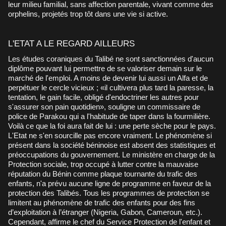
leur milieu familial, sans affection parentale, vivant comme des
orphelins, projetés trop tôt dans une vie si active.
L'ETAT A LE REGARD AILLEURS
Les études coraniques du Talibé ne sont sanctionnées d'aucun
diplôme pouvant lui permettre de se valoriser demain sur le
marché de l'emploi. A moins de devenir lui aussi un Alfa et de
perpétuer le cercle vicieux ; «il cultivera plus tard la paresse, la
tentation, le gain facile, obligé d'endoctriner les autres pour
s'assurer son pain quotidien», souligne un commissaire de
police de Parakou qui a l'habitude de taper dans la fourmilière.
Voilà ce que la foi aura fait de lui : une perte sèche pour le pays.
L'Etat ne s'en sourcille pas encore vraiment. Le phénomène si
présent dans la société béninoise est absent des statistiques et
préoccupations du gouvernement. Le ministère en charge de la
Protection sociale, trop occupé à lutter contre la mauvaise
réputation du Bénin comme plaque tournante du trafic des
enfants, n'a prévu aucune ligne de programme en faveur de la
protection des Talibés. Tous les programmes de protection se
limitent au phénomène de trafic des enfants pour des fins
d’exploitation à l’étranger (Nigeria, Gabon, Cameroun, etc.).
Cependant, affirme le chef du Service Protection de l'enfant et