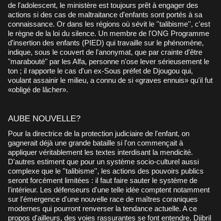
de l'adolescent, le ministère est toujours prêt à engager des
actions si des cas de maltraitance d'enfants sont portés à sa
connaissance. Or dans les régions où sévit le ''talibisme'', c'est
le règne de la loi du silence. Un membre de l'ONG Programme
d'insertion des enfants (PIED) qui travaille sur le phénomène,
indique, sous le couvert de l'anonymat, que par crainte d'être
"marabouté" par les Alfa, personne n'ose lever sérieusement le
ton ; il rapporte le cas d'un ex-Sous préfet de Djougou qui,
voulant assainir le milieu, a connu de si «graves ennuis» qu'il fut
«obligé de lâcher».
AUBE NOUVELLE?
Pour la directrice de la protection judiciaire de l'enfant, on
gagnerait déjà une grande bataille si l'on commençait à
appliquer véritablement les textes interdisant la mendicité.
D'autres estiment que pour un système socio-culturel aussi
complexe que le ''talibisme'', les actions des pouvoirs publics
seront forcément limitées : il faut faire sauter le système de
l'intérieur. Les défenseurs d'une telle idée comptent notamment
sur l'émergence d'une nouvelle race de maîtres coraniques
modernes qui pourront renverser la tendance actuelle. A ce
propos d'ailleurs, des voies rassurantes se font entendre. Djibril