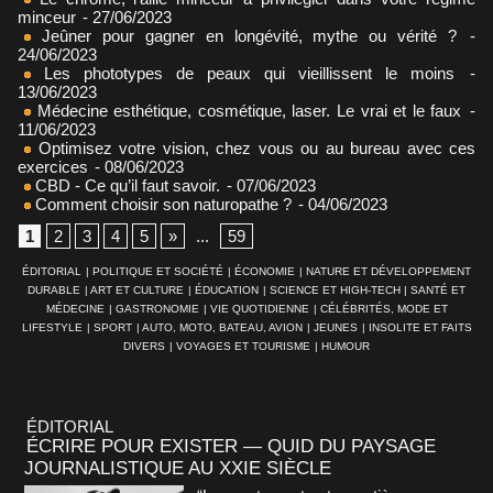
minceur
- 27/06/2023
Jeûner pour gagner en longévité, mythe ou vérité ?
-
24/06/2023
Les phototypes de peaux qui vieillissent le moins
-
13/06/2023
Médecine esthétique, cosmétique, laser. Le vrai et le faux
-
11/06/2023
Optimisez votre vision, chez vous ou au bureau avec ces
exercices
- 08/06/2023
CBD - Ce qu’il faut savoir.
- 07/06/2023
Comment choisir son naturopathe ?
- 04/06/2023
1
2
3
4
5
»
...
59
ÉDITORIAL
|
POLITIQUE ET SOCIÉTÉ
|
ÉCONOMIE
|
NATURE ET DÉVELOPPEMENT
DURABLE
|
ART ET CULTURE
|
ÉDUCATION
|
SCIENCE ET HIGH-TECH
|
SANTÉ ET
MÉDECINE
|
GASTRONOMIE
|
VIE QUOTIDIENNE
|
CÉLÉBRITÉS, MODE ET
LIFESTYLE
|
SPORT
|
AUTO, MOTO, BATEAU, AVION
|
JEUNES
|
INSOLITE ET FAITS
DIVERS
|
VOYAGES ET TOURISME
|
HUMOUR
ÉDITORIAL
ÉCRIRE POUR EXISTER — QUID DU PAYSAGE
JOURNALISTIQUE AU XXIE SIÈCLE