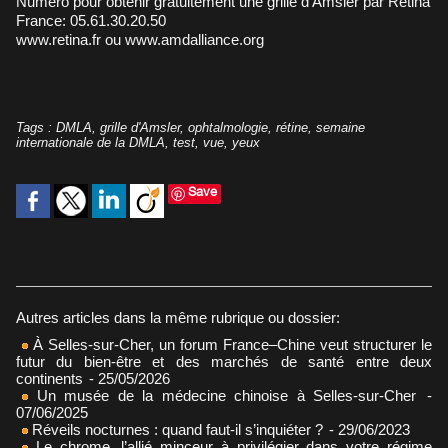
Numéro pour obtenir gratuitement une grille d’Amsler par Retina
France: 05.61.30.20.50
www.retina.fr
ou
www.amdalliance.org
Tags
:
DMLA
,
grille d'Amsler
,
ophtalmologie
,
rétine
,
semaine
internationale de la DMLA
,
test
,
vue
,
yeux
Save
Autres articles dans la même rubrique ou dossier:
À Selles-sur-Cher, un forum France–Chine veut structurer le
futur du bien-être et des marchés de santé entre deux
continents
- 25/05/2026
Un musée de la médecine chinoise à Selles-sur-Cher
-
07/06/2025
Réveils nocturnes : quand faut-il s’inquiéter ?
- 29/06/2023
Le chrome, l’allié minceur à privilégier dans votre régime