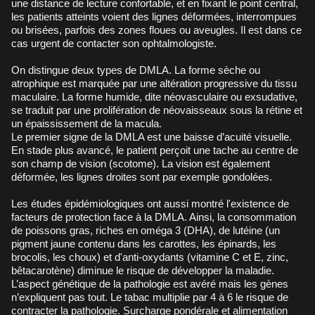
une distance de lecture confortable, et en fixant le point central,
les patients atteints voient des lignes déformées, interrompues
ou brisées, parfois des zones floues ou aveugles. Il est dans ce
cas urgent de contacter son ophtalmologiste.
On distingue deux types de DMLA. La forme sèche ou
atrophique est marquée par une altération progressive du tissu
maculaire. La forme humide, dite néovasculaire ou exsudative,
se traduit par une prolifération de néovaisseaux sous la rétine et
un épaississement de la macula.
Le premier signe de la DMLA est une baisse d’acuité visuelle.
En stade plus avancé, le patient perçoit une tache au centre de
son champ de vision (scotome). La vision est également
déformée, les lignes droites sont par exemple gondolées.
Les études épidémiologiques ont aussi montré l'existence de
facteurs de protection face à la DMLA. Ainsi, la consommation
de poissons gras, riches en oméga 3 (DHA), de lutéine (un
pigment jaune contenu dans les carottes, les épinards, les
brocolis, les choux) et d'anti-oxydants (vitamine C et E, zinc,
bêtacarotène) diminue le risque de développer la maladie.
L’aspect génétique de la pathologie est avéré mais les gènes
n’expliquent pas tout. Le tabac multiplie par 4 à 6 le risque de
contracter la pathologie. Surcharge pondérale et alimentation