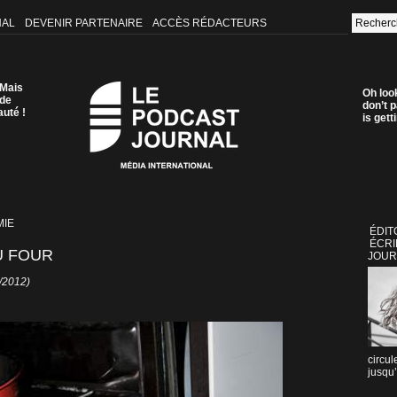
NAL
DEVENIR PARTENAIRE
ACCÈS RÉDACTEURS
 Mais
Oh loo
 de
don’t p
auté !
is get
IE
ÉDIT
ÉCRI
U FOUR
JOUR
2/2012)
circul
jusqu’