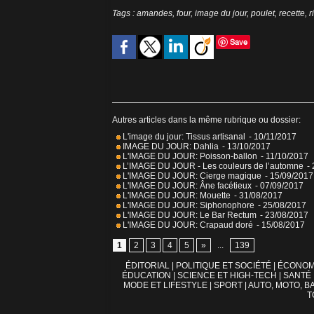
Tags
:
amandes
,
four
,
image du jour
,
poulet
,
recette
,
r
Save
Autres articles dans la même rubrique ou dossier:
L'image du jour: Tissus artisanal
- 10/11/2017
IMAGE DU JOUR: Dahlia
- 13/10/2017
L'IMAGE DU JOUR: Poisson-ballon
- 11/10/2017
L’IMAGE DU JOUR - Les couleurs de l’automne
-
L'IMAGE DU JOUR: Cierge magique
- 15/09/2017
L'IMAGE DU JOUR: Âne facétieux
- 07/09/2017
L'IMAGE DU JOUR: Mouette
- 31/08/2017
L'IMAGE DU JOUR: Siphonophore
- 25/08/2017
L'IMAGE DU JOUR: Le Bar Rectum
- 23/08/2017
L'IMAGE DU JOUR: Crapaud doré
- 15/08/2017
1
2
3
4
5
»
...
139
ÉDITORIAL
|
POLITIQUE ET SOCIÉTÉ
|
ÉCONOM
ÉDUCATION
|
SCIENCE ET HIGH-TECH
|
SANTÉ
MODE ET LIFESTYLE
|
SPORT
|
AUTO, MOTO, BA
T