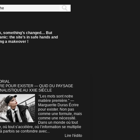
k, something’s changed… But
anic: the site’s in safe hands and
ting a makeover !
ORIAL
RE POUR EXISTER — QUID DU PAYSAGE
NALISTIQUE AU XXIE SIÈCLE
“Les mots sont notre
matière première.” —
Marguerite Duras Écrire
pour exister. Non pas
comme une formule, mais
comme une nécessité.
Dans un monde où tout
e, où tout s’accélère, où l’information se multiplie
à parfois se confondre avec...
Lire l'édito