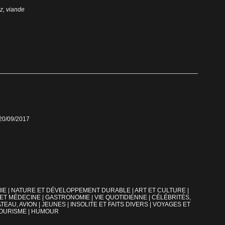
iz
,
viande
 20/09/2017
IE
|
NATURE ET DÉVELOPPEMENT DURABLE
|
ART ET CULTURE
|
 ET MÉDECINE
|
GASTRONOMIE
|
VIE QUOTIDIENNE
|
CÉLÉBRITÉS,
TEAU, AVION
|
JEUNES
|
INSOLITE ET FAITS DIVERS
|
VOYAGES ET
OURISME
|
HUMOUR