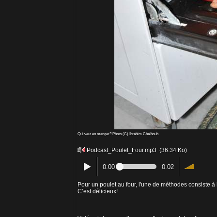
Qui veut en manger? Photo (C) Ibrahim Chalhoub
Podcast_Poulet_Four.mp3
(36.34 Ko)
0:00
0:02
Pour un poulet au four, l'une de méthodes consiste à
C’est délicieux!